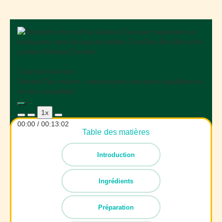
C'est bon bon bon
Général Tao maison : astuces pour une sauce équilibrée et
un bon croustillant
Play
1x
Episode
00:00
/
00:13:02
Table des matières
Introduction
Ingrédients
Préparation