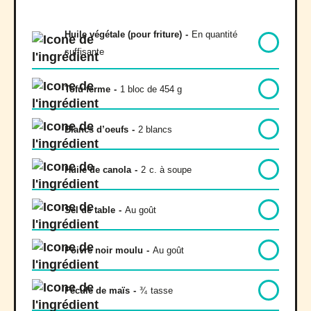
Huile végétale (pour friture)
-
En quantité
suffisante
Tofu ferme
-
1 bloc de 454 g
Blancs d’oeufs
-
2 blancs
Huile de canola
-
2
c. à soupe
Sel de table
-
Au goût
Poivre noir moulu
-
Au goût
Fécule de maïs
-
¾
tasse