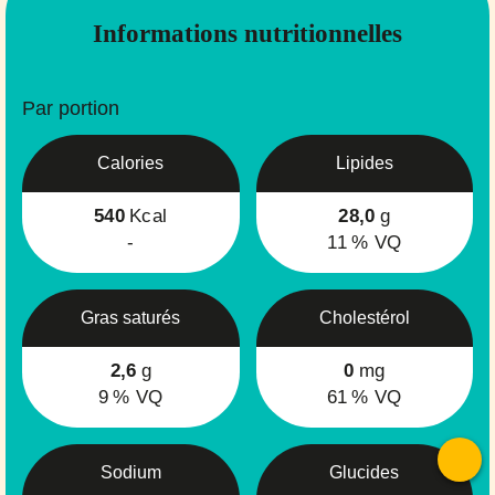
Informations nutritionnelles
Par portion
Calories
Lipides
540
Kcal
28,0
g
-
11
% VQ
Gras saturés
Cholestérol
2,6
g
0
mg
9
% VQ
61
% VQ
Sodium
Glucides
T