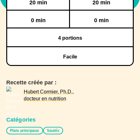
20 min
20 min
Réfrigération
Congélation
0 min
0 min
4
portions
Facile
Recette créée par :
Hubert Cormier, Ph.D.,
docteur en nutrition
Catégories
Plats principaux
Sautés