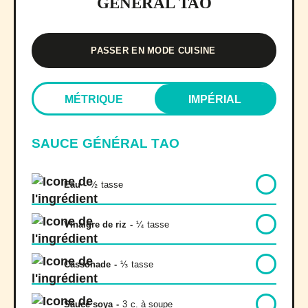
GÉNÉRAL TAO
PASSER EN MODE CUISINE
MÉTRIQUE
IMPÉRIAL
SAUCE GÉNÉRAL TAO
Eau
-
½
tasse
Vinaigre de riz
-
¼
tasse
Cassonade
-
⅓
tasse
Sauce soya
-
3
c. à soupe