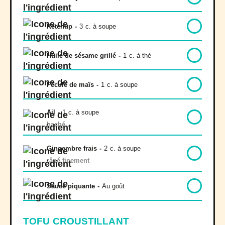
Ketchup
-
3
c. à soupe
Huile de sésame grillé
-
1
c. à thé
Fécule de maïs
-
1
c. à soupe
Ail
-
1
c. à soupe
haché
Gingembre frais
-
2
c. à soupe
râpé finement
Sauce piquante
-
Au goût
TOFU CROUSTILLANT