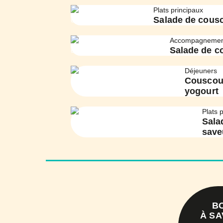
Plats principaux
Salade de cousc
Accompagnemen
Salade de co
Déjeuners
Couscous
yogourt
Plats 
Sala
save
B
À SA