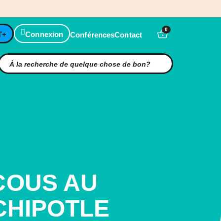
0
T+
Connexion
Conférences
Contact
COUS AU
CHIPOTLE