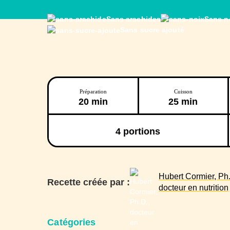
Sans arachides
Sans n
Sans sucre ajouté
Préparation
Cuisson
20 min
25 min
4
portions
Hubert Cormier, Ph.
Recette créée par :
docteur en nutrition
Catégories