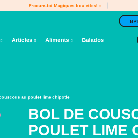
Procure-toi Magiques boulettes!
BP
e
Articles
Aliments
Balados
couscous au poulet lime chipotle
BOL DE COUS
POULET LIME 