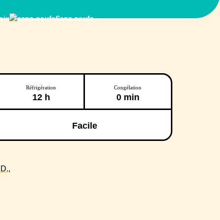
oix
Sans oeufs
Réfrigération
Congélation
12 h
0 min
Facile
D.,