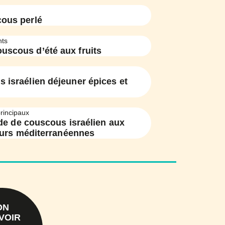
ous perlé
ts
uscous d’été aux fruits
 israélien déjeuner épices et
principaux
de de couscous israélien aux
urs méditerranéennes
ON
VOIR