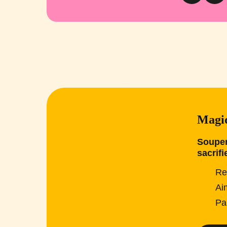
Magiq
Souper
sacrifi
Re
Ai
Pa