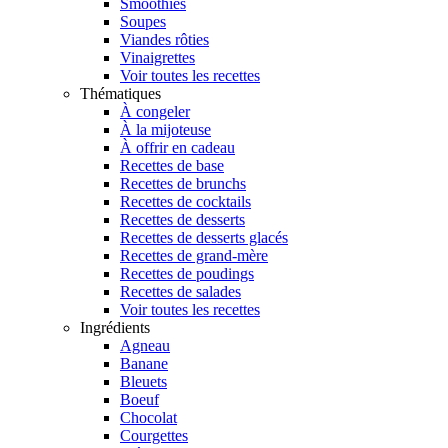
Smoothies
Soupes
Viandes rôties
Vinaigrettes
Voir toutes les recettes
Thématiques
À congeler
À la mijoteuse
À offrir en cadeau
Recettes de base
Recettes de brunchs
Recettes de cocktails
Recettes de desserts
Recettes de desserts glacés
Recettes de grand-mère
Recettes de poudings
Recettes de salades
Voir toutes les recettes
Ingrédients
Agneau
Banane
Bleuets
Boeuf
Chocolat
Courgettes