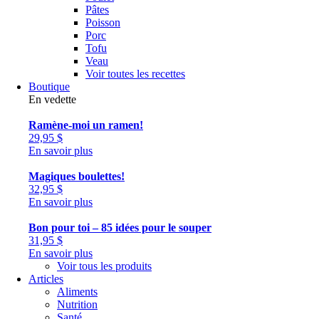
Pâtes
Poisson
Porc
Tofu
Veau
Voir toutes les recettes
Boutique
En vedette
Ramène-moi un ramen!
29,95
$
En savoir plus
Magiques boulettes!
32,95
$
En savoir plus
Bon pour toi – 85 idées pour le souper
31,95
$
En savoir plus
Voir tous les produits
Articles
Aliments
Nutrition
Santé