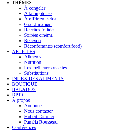
THÈMES
À congeler
À la mijoteuse
À offrir en cadeau
Grand-maman
Recettes fruitées
Soirées cinéma
Recevoir
Réconfortantes (comfort food)
ARTICLES
Aliments
Nutrition
Les meilleures recettes
Substitutions
INDEX DES ALIMENTS
BOUTIQUE
BALADOS
BPT+
À propos
Annoncer
Nous contacter
Hubert Cormier
Paméla Rousseau
Conférences