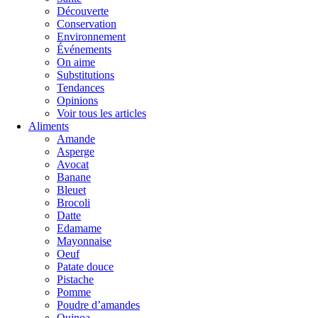
Découverte
Conservation
Environnement
Événements
On aime
Substitutions
Tendances
Opinions
Voir tous les articles
Aliments
Amande
Asperge
Avocat
Banane
Bleuet
Brocoli
Datte
Edamame
Mayonnaise
Oeuf
Patate douce
Pistache
Pomme
Poudre d’amandes
Quinoa