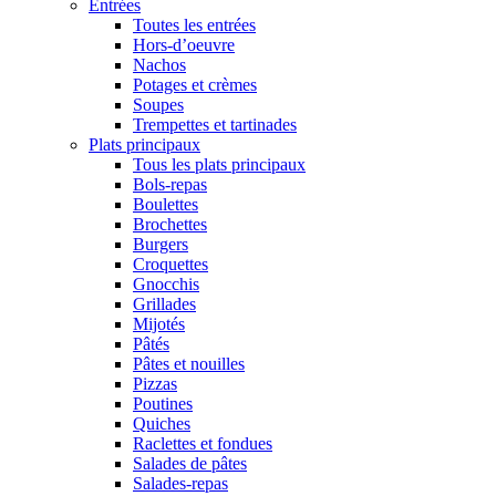
Entrées
Toutes les entrées
Hors-d’oeuvre
Nachos
Potages et crèmes
Soupes
Trempettes et tartinades
Plats principaux
Tous les plats principaux
Bols-repas
Boulettes
Brochettes
Burgers
Croquettes
Gnocchis
Grillades
Mijotés
Pâtés
Pâtes et nouilles
Pizzas
Poutines
Quiches
Raclettes et fondues
Salades de pâtes
Salades-repas