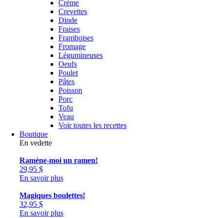
Crème
Crevettes
Dinde
Fraises
Framboises
Fromage
Légumineuses
Oeufs
Poulet
Pâtes
Poisson
Porc
Tofu
Veau
Voir toutes les recettes
Boutique
En vedette
Ramène-moi un ramen!
29,95
$
En savoir plus
Magiques boulettes!
32,95
$
En savoir plus