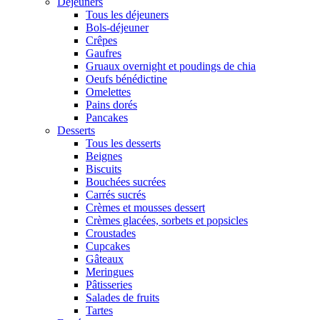
Déjeuners
Tous les déjeuners
Bols-déjeuner
Crêpes
Gaufres
Gruaux overnight et poudings de chia
Oeufs bénédictine
Omelettes
Pains dorés
Pancakes
Desserts
Tous les desserts
Beignes
Biscuits
Bouchées sucrées
Carrés sucrés
Crèmes et mousses dessert
Crèmes glacées, sorbets et popsicles
Croustades
Cupcakes
Gâteaux
Meringues
Pâtisseries
Salades de fruits
Tartes