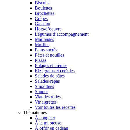
Biscuits
Boulettes
Brochettes
Crêpes
Gâteaux
Hors-d’oeuvre
Légumes d’accompagnement
Marinades
Muffins
Pains sucrés
Pâtes et nouilles
Pizzas
Potages et crèmes
Riz, grains et céréales
Salades de pâtes
Salades-repas
Smoothies
Soupes
Viandes rôties
Vinaigrettes
Voir toutes les recettes
Thématiques
À congeler
À la mijoteuse
À offrir en cadeau