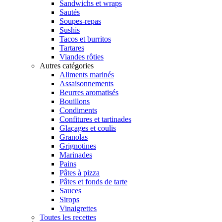
Sandwichs et wraps
Sautés
Soupes-repas
Sushis
Tacos et burritos
Tartares
Viandes rôties
Autres catégories
Aliments marinés
Assaisonnements
Beurres aromatisés
Bouillons
Condiments
Confitures et tartinades
Glaçages et coulis
Granolas
Grignotines
Marinades
Pains
Pâtes à pizza
Pâtes et fonds de tarte
Sauces
Sirops
Vinaigrettes
Toutes les recettes