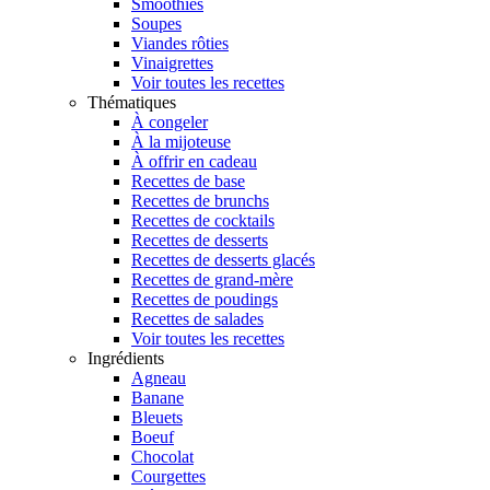
Smoothies
Soupes
Viandes rôties
Vinaigrettes
Voir toutes les recettes
Thématiques
À congeler
À la mijoteuse
À offrir en cadeau
Recettes de base
Recettes de brunchs
Recettes de cocktails
Recettes de desserts
Recettes de desserts glacés
Recettes de grand-mère
Recettes de poudings
Recettes de salades
Voir toutes les recettes
Ingrédients
Agneau
Banane
Bleuets
Boeuf
Chocolat
Courgettes