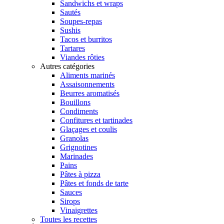
Sandwichs et wraps
Sautés
Soupes-repas
Sushis
Tacos et burritos
Tartares
Viandes rôties
Autres catégories
Aliments marinés
Assaisonnements
Beurres aromatisés
Bouillons
Condiments
Confitures et tartinades
Glaçages et coulis
Granolas
Grignotines
Marinades
Pains
Pâtes à pizza
Pâtes et fonds de tarte
Sauces
Sirops
Vinaigrettes
Toutes les recettes