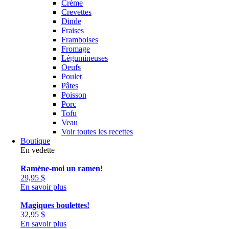
Crème
Crevettes
Dinde
Fraises
Framboises
Fromage
Légumineuses
Oeufs
Poulet
Pâtes
Poisson
Porc
Tofu
Veau
Voir toutes les recettes
Boutique
En vedette
Ramène-moi un ramen!
29,95
$
En savoir plus
Magiques boulettes!
32,95
$
En savoir plus