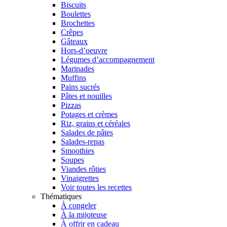
Biscuits
Boulettes
Brochettes
Crêpes
Gâteaux
Hors-d’oeuvre
Légumes d’accompagnement
Marinades
Muffins
Pains sucrés
Pâtes et nouilles
Pizzas
Potages et crèmes
Riz, grains et céréales
Salades de pâtes
Salades-repas
Smoothies
Soupes
Viandes rôties
Vinaigrettes
Voir toutes les recettes
Thématiques
À congeler
À la mijoteuse
À offrir en cadeau