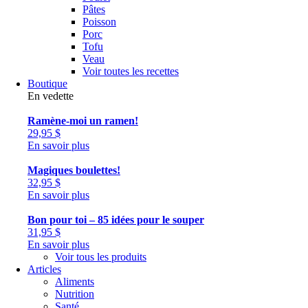
Pâtes
Poisson
Porc
Tofu
Veau
Voir toutes les recettes
Boutique
En vedette
Ramène-moi un ramen!
29,95
$
En savoir plus
Magiques boulettes!
32,95
$
En savoir plus
Bon pour toi – 85 idées pour le souper
31,95
$
En savoir plus
Voir tous les produits
Articles
Aliments
Nutrition
Santé