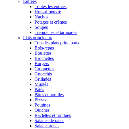
Entrées
Toutes les entrées
Hors-d’oeuvre
Nachos
Potages et crèmes
Soupes
Trempettes et tartinades
Plats principaux
Tous les plats principaux
Bols-repas
Boulettes
Brochettes
Burgers
Croquettes
Gnocchis
Grillades
Mijotés
Pâtés
Pâtes et nouilles
Pizzas
Poutines
Quiches
Raclettes et fondues
Salades de pâtes
Salades-repas