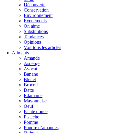
Découverte
Conservation
Environnement
Événements
On aime
Substitutions
Tendances
Opinions
Voir tous les articles
Aliments
Amande
Asperge
Avocat
Banane
Bleuet
Brocoli
Datte
Edamame
Mayonnaise
Oeuf
Patate douce
Pistache
Pomme
Poudre d’amandes
Quinoa