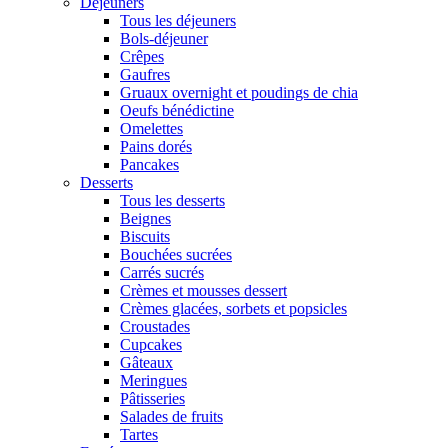
Déjeuners
Tous les déjeuners
Bols-déjeuner
Crêpes
Gaufres
Gruaux overnight et poudings de chia
Oeufs bénédictine
Omelettes
Pains dorés
Pancakes
Desserts
Tous les desserts
Beignes
Biscuits
Bouchées sucrées
Carrés sucrés
Crèmes et mousses dessert
Crèmes glacées, sorbets et popsicles
Croustades
Cupcakes
Gâteaux
Meringues
Pâtisseries
Salades de fruits
Tartes