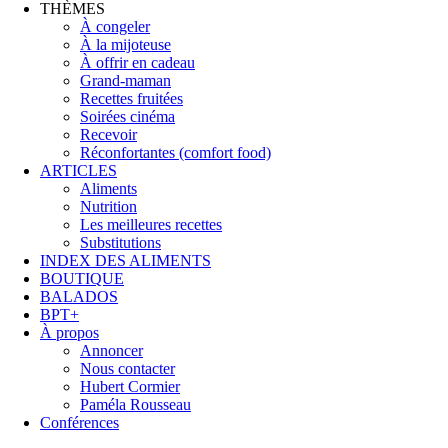
THÈMES
À congeler
À la mijoteuse
À offrir en cadeau
Grand-maman
Recettes fruitées
Soirées cinéma
Recevoir
Réconfortantes (comfort food)
ARTICLES
Aliments
Nutrition
Les meilleures recettes
Substitutions
INDEX DES ALIMENTS
BOUTIQUE
BALADOS
BPT+
À propos
Annoncer
Nous contacter
Hubert Cormier
Paméla Rousseau
Conférences