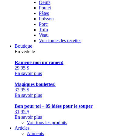
Oeufs
Poulet
Pâtes
Poisson
Porc
Tofu
Veau
Voir toutes les recettes
Boutique
En vedette
Ramène-moi un ramen!
29,95
$
En savoir plus
Magiques boulettes!
32,95
$
En savoir plus
Bon pour toi – 85 idées pour le souper
31,95
$
En savoir plus
Voir tous les produits
Articles
Aliments