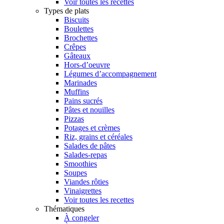
Voir toutes les recettes
Types de plats
Biscuits
Boulettes
Brochettes
Crêpes
Gâteaux
Hors-d’oeuvre
Légumes d’accompagnement
Marinades
Muffins
Pains sucrés
Pâtes et nouilles
Pizzas
Potages et crèmes
Riz, grains et céréales
Salades de pâtes
Salades-repas
Smoothies
Soupes
Viandes rôties
Vinaigrettes
Voir toutes les recettes
Thématiques
À congeler