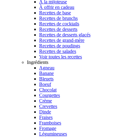
À la mijoteuse
À offrir en cadeau
Recettes de base
Recettes de brunchs
Recettes de cocktails
Recettes de desserts
Recettes de desserts glacés
Recettes de grand-mère
Recettes de poudings
Recettes de salades
Voir toutes les recettes
Ingrédients
Agneau
Banane
Bleuets
Boeuf
Chocolat
Courgettes
Crème
Crevettes
Dinde
Fraises
Framboises
Fromage
Légumineuses