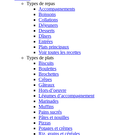
Types de repas
Accompagnements
Boissons
Collations
Déjeuners
Desserts
Dîners
Entrées
Plats principaux
Voir toutes les recettes
Types de plats
Biscuits
Boulettes
Brochettes
Crêpes
Gâteaux
Hors-d’oeuvre
Légumes d’accompagnement
Marinades
Muffins
Pains sucrés
Pâtes et nouilles
Pizzas
Potages et crèmes
Riz, grains et céréales