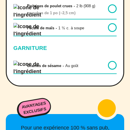
Poitrines de poulet crues
-
2 lb (908 g)
en cubes de 1 po (~2,5 cm)
Fécule de maïs
-
1
½
c. à soupe
GARNITURE
Graines de sésame
-
Au goût
AVANTAGES
EXCLUSIFS
Pour une expérience 100 % sans pub,