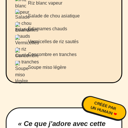
Riz blanc vapeur
Salade de chou asiatique
Edamames chauds
Vermicelles de riz sautés
Concombre en tranches
Soupe miso légère
CRÉÉE PAR
UN HUMAIN
❤
« Ce que j'adore avec cette