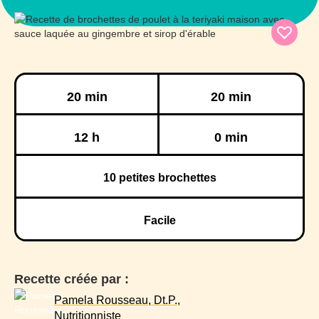
Préparation
Cuisson
20 min
20 min
Réfrigération
Congélation
12 h
0 min
10
petites brochettes
Facile
Recette créée par :
Pamela Rousseau, Dt.P.,
Nutritionniste