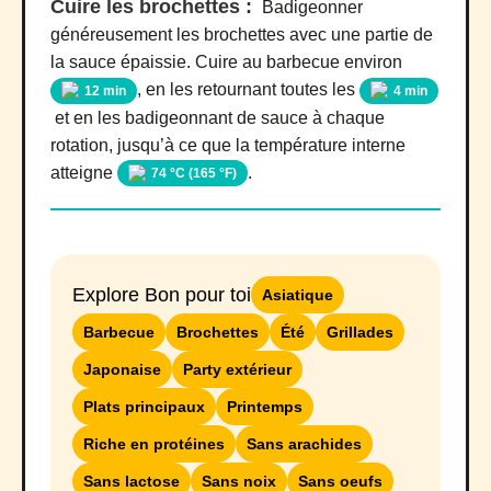
Cuire les brochettes :
Badigeonner
généreusement les brochettes avec une partie de
la sauce épaissie. Cuire au barbecue environ
, en les retournant toutes les
12 min
4 min
et en les badigeonnant de sauce à chaque
rotation, jusqu’à ce que la température interne
atteigne
.
74 °C (165 °F)
Explore Bon pour toi
Asiatique
Barbecue
Brochettes
Été
Grillades
Japonaise
Party extérieur
Plats principaux
Printemps
Riche en protéines
Sans arachides
Sans lactose
Sans noix
Sans oeufs