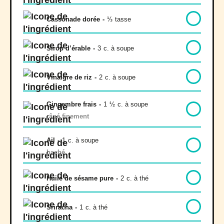
Cassonade dorée
-
⅓
tasse
Sirop d’érable
-
3
c. à soupe
Vinaigre de riz
-
2
c. à soupe
Gingembre frais
-
1
½
c. à soupe
râpé finement
Ail
-
1
c. à soupe
haché
Huile de sésame pure
-
2
c. à thé
Sriracha
-
1
c. à thé