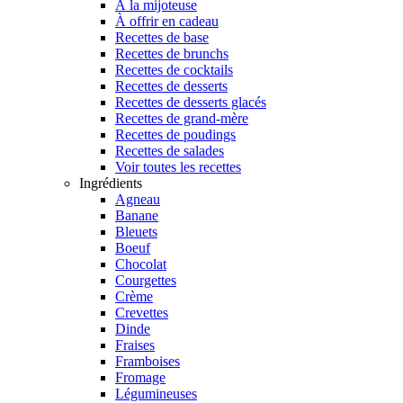
À la mijoteuse
À offrir en cadeau
Recettes de base
Recettes de brunchs
Recettes de cocktails
Recettes de desserts
Recettes de desserts glacés
Recettes de grand-mère
Recettes de poudings
Recettes de salades
Voir toutes les recettes
Ingrédients
Agneau
Banane
Bleuets
Boeuf
Chocolat
Courgettes
Crème
Crevettes
Dinde
Fraises
Framboises
Fromage
Légumineuses