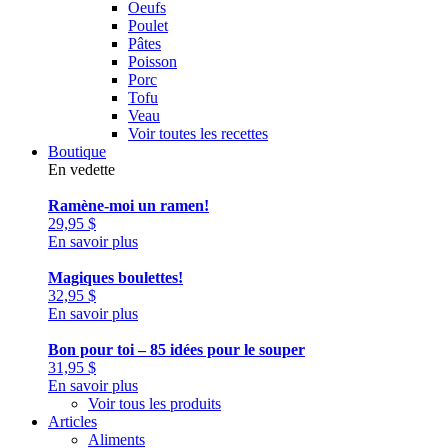
Oeufs
Poulet
Pâtes
Poisson
Porc
Tofu
Veau
Voir toutes les recettes
Boutique
En vedette
Ramène-moi un ramen!
29,95
$
En savoir plus
Magiques boulettes!
32,95
$
En savoir plus
Bon pour toi – 85 idées pour le souper
31,95
$
En savoir plus
Voir tous les produits
Articles
Aliments