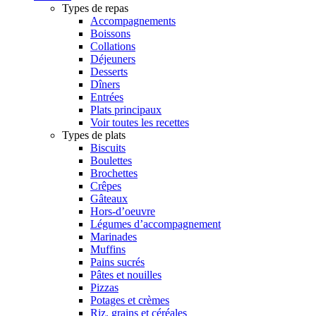
Types de repas
Accompagnements
Boissons
Collations
Déjeuners
Desserts
Dîners
Entrées
Plats principaux
Voir toutes les recettes
Types de plats
Biscuits
Boulettes
Brochettes
Crêpes
Gâteaux
Hors-d’oeuvre
Légumes d’accompagnement
Marinades
Muffins
Pains sucrés
Pâtes et nouilles
Pizzas
Potages et crèmes
Riz, grains et céréales