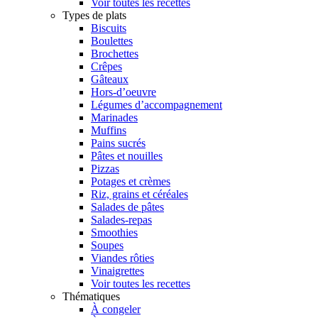
Voir toutes les recettes
Types de plats
Biscuits
Boulettes
Brochettes
Crêpes
Gâteaux
Hors-d’oeuvre
Légumes d’accompagnement
Marinades
Muffins
Pains sucrés
Pâtes et nouilles
Pizzas
Potages et crèmes
Riz, grains et céréales
Salades de pâtes
Salades-repas
Smoothies
Soupes
Viandes rôties
Vinaigrettes
Voir toutes les recettes
Thématiques
À congeler