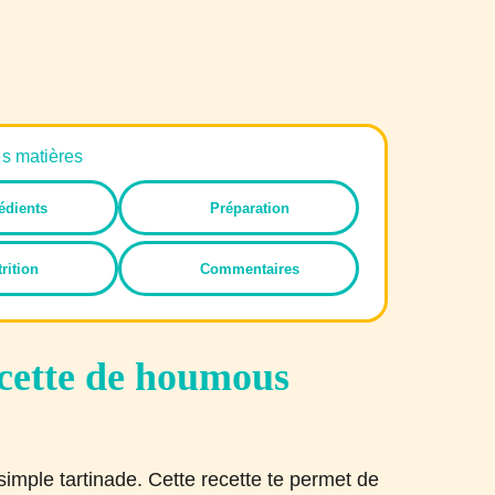
es matières
édients
Préparation
rition
Commentaires
ecette de houmous
imple tartinade. Cette recette te permet de