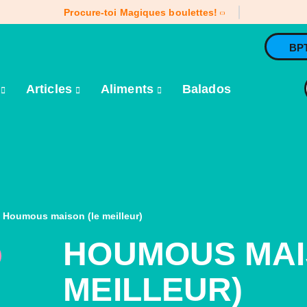
Procure-toi Magiques boulettes!
BP
e
Articles
Aliments
Balados
Houmous maison (le meilleur)
HOUMOUS MAI
MEILLEUR)