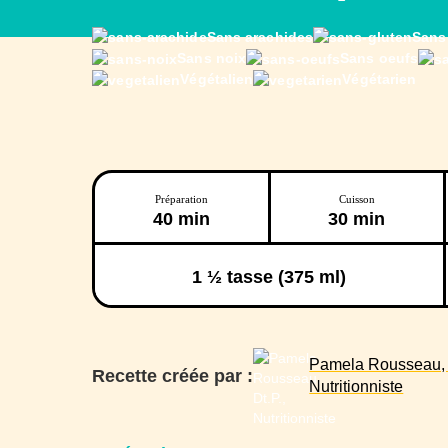
Sans arachides
Sans
Sans noix
Sans oeufs
Végétalien
Végétarien
Préparation
Cuisson
40 min
30 min
1
½ tasse (375 ml)
Pamela Rousseau, D
Recette créée par :
Nutritionniste