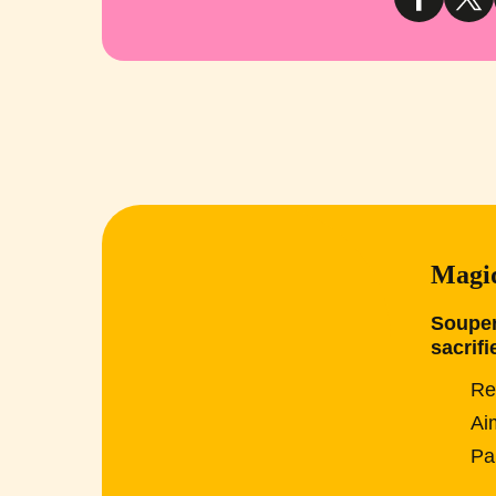
Magiq
Souper
sacrifi
Re
Ai
Pa