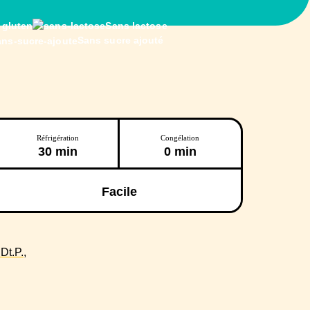
 gluten
Sans lactose
Sans sucre ajouté
Réfrigération
Congélation
30 min
0 min
Facile
t.P.,