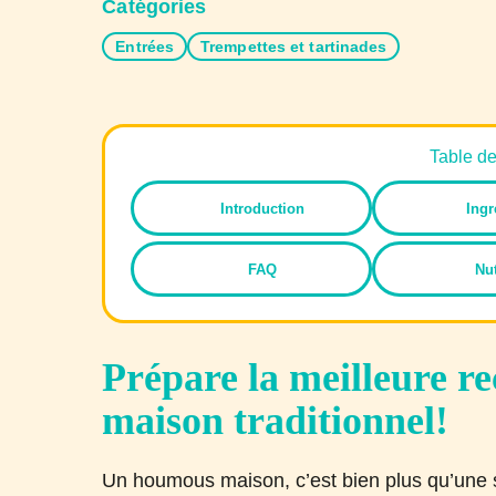
Catégories
Entrées
Trempettes et tartinades
Table d
Introduction
Ingr
FAQ
Nut
Prépare la meilleure r
maison traditionnel!
Un houmous maison, c’est bien plus qu’une s