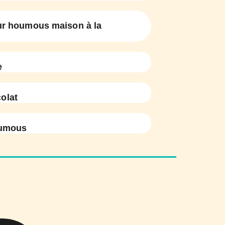
ur houmous maison à la
e
olat
oumous