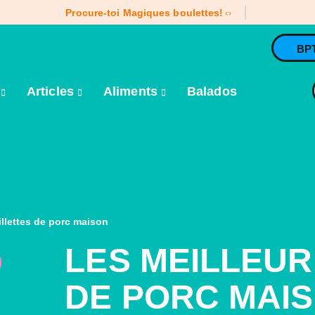
Procure-toi Magiques boulettes!
BP
e
Articles
Aliments
Balados
illettes de porc maison
LES MEILLEUR
DE PORC MAI