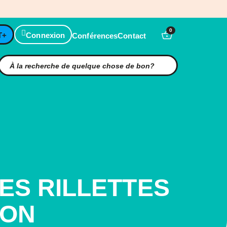
0
T+
Connexion
Conférences
Contact
ES RILLETTES
SON