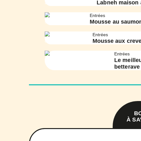
Labneh maison 
Entrées
Mousse au saumo
Entrées
Mousse aux creve
Entrées
Le meille
betterave
B
À SA