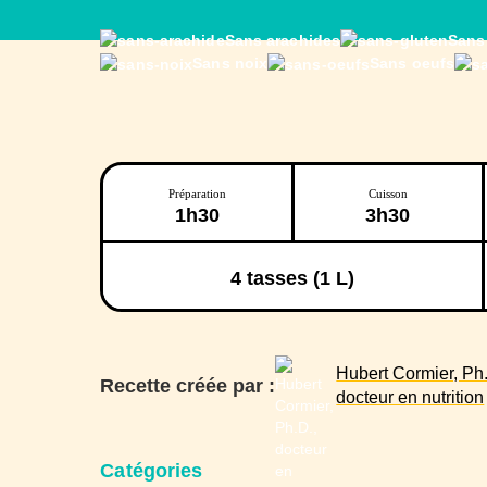
Sans arachides
Sans
Sans noix
Sans oeufs
Préparation
Cuisson
1h30
3h30
4
tasses (1 L)
Hubert Cormier, Ph.
Recette créée par :
docteur en nutrition
Catégories