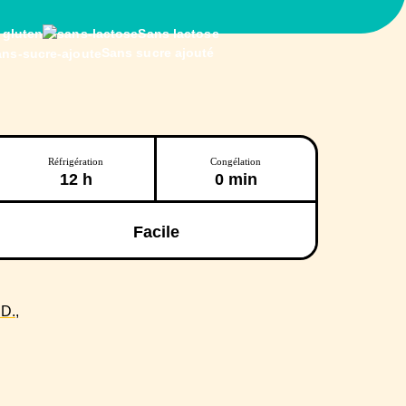
 gluten
Sans lactose
Sans sucre ajouté
Réfrigération
Congélation
12 h
0 min
Facile
D.,