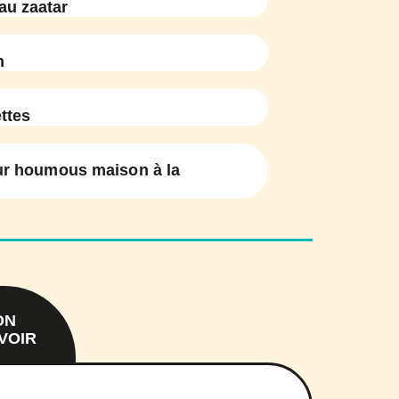
au zaatar
n
ttes
ur houmous maison à la
ON
VOIR