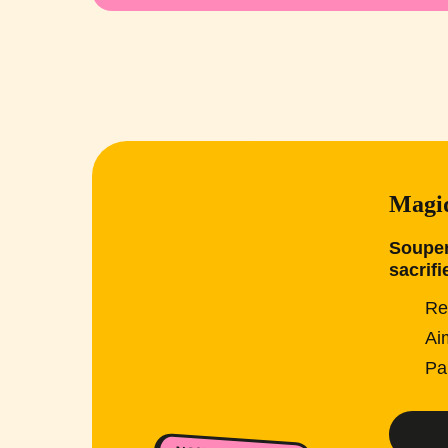
Magiq
Souper
sacrifi
Re
Ai
Pa