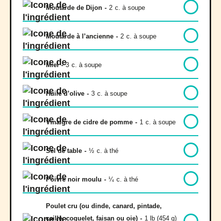
Moutarde de Dijon
-
2
c. à soupe
Moutarde à l’ancienne
-
2
c. à soupe
Miel
-
3
c. à soupe
Huile d’olive
-
3
c. à soupe
Vinaigre de cidre de pomme
-
1
c. à soupe
Sel de table
-
½
c. à thé
Poivre noir moulu
-
¼
c. à thé
Poulet cru (ou dinde, canard, pintade,
caille, coquelet, faisan ou oie)
-
1 lb (454 g)