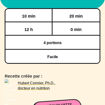
Préparation
Cuisson
10 min
20 min
Réfrigération
Congélation
12 h
0 min
4
portions
Facile
Recette créée par :
Hubert Cormier, Ph.D.,
docteur en nutrition