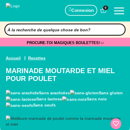
0
Connexion
PROCURE-TOI MAGIQUES BOULETTES!
Accueil
Recettes
MARINADE MOUTARDE ET MIEL
POUR POULET
Sans arachides
Sans gluten
Sans lactose
Sans noix
Sans oeufs