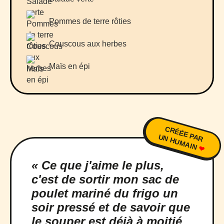
Pommes de terre rôties
Couscous aux herbes
Maïs en épi
CRÉÉE PAR
UN HUMAIN
❤
« Ce que j'aime le plus,
c'est de sortir mon sac de
poulet mariné du frigo un
soir pressé et de savoir que
le souper est déjà à moitié