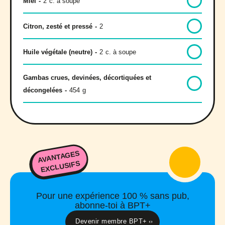
Miel
-
2
c. à soupe
Citron, zesté et pressé
-
2
Huile végétale (neutre)
-
2
c. à soupe
Gambas crues, devinées, décortiquées et
décongelées
-
454
g
AVANTAGES
EXCLUSIFS
Pour une expérience 100 % sans pub,
abonne-toi à BPT+
Devenir membre BPT+