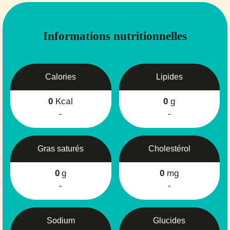
Informations nutritionnelles
Calories
Lipides
0
Kcal
0
g
-
-
Gras saturés
Cholestérol
0
g
0
mg
-
-
Sodium
Glucides