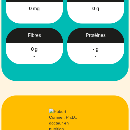
0
mg
0
g
-
-
Fibres
Protéines
0
g
-
g
-
-