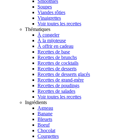
Smoothies
Soupes
Viandes rôties
Vinaigrettes
Voir toutes les recettes
Thématiques
À congeler
À la mijoteuse
À offrir en cadeau
Recettes de base
Recettes de brunchs
Recettes de cocktails
Recettes de desserts
Recettes de desserts glacés
Recettes de grand-mère
Recettes de poudings
Recettes de salades
Voir toutes les recettes
Ingrédients
Agneau
Banane
Bleuets
Boeuf
Chocolat
Courgettes