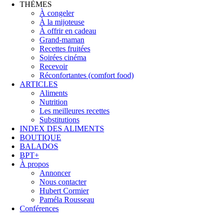
THÈMES
À congeler
À la mijoteuse
À offrir en cadeau
Grand-maman
Recettes fruitées
Soirées cinéma
Recevoir
Réconfortantes (comfort food)
ARTICLES
Aliments
Nutrition
Les meilleures recettes
Substitutions
INDEX DES ALIMENTS
BOUTIQUE
BALADOS
BPT+
À propos
Annoncer
Nous contacter
Hubert Cormier
Paméla Rousseau
Conférences