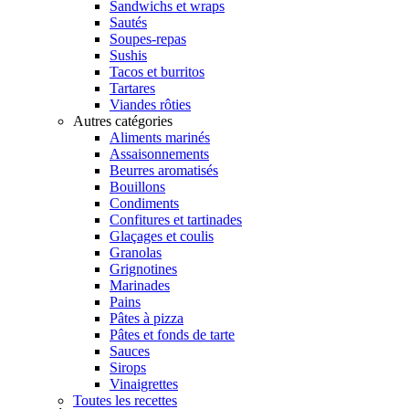
Sandwichs et wraps
Sautés
Soupes-repas
Sushis
Tacos et burritos
Tartares
Viandes rôties
Autres catégories
Aliments marinés
Assaisonnements
Beurres aromatisés
Bouillons
Condiments
Confitures et tartinades
Glaçages et coulis
Granolas
Grignotines
Marinades
Pains
Pâtes à pizza
Pâtes et fonds de tarte
Sauces
Sirops
Vinaigrettes
Toutes les recettes