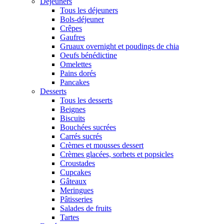
Déjeuners
Tous les déjeuners
Bols-déjeuner
Crêpes
Gaufres
Gruaux overnight et poudings de chia
Oeufs bénédictine
Omelettes
Pains dorés
Pancakes
Desserts
Tous les desserts
Beignes
Biscuits
Bouchées sucrées
Carrés sucrés
Crèmes et mousses dessert
Crèmes glacées, sorbets et popsicles
Croustades
Cupcakes
Gâteaux
Meringues
Pâtisseries
Salades de fruits
Tartes