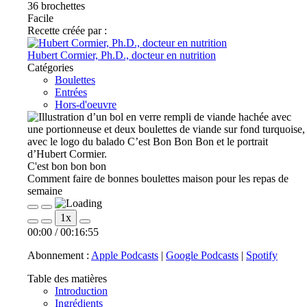
36
brochettes
Facile
Recette créée par :
Hubert Cormier, Ph.D., docteur en nutrition
Catégories
Boulettes
Entrées
Hors-d'oeuvre
C'est bon bon bon
Comment faire de bonnes boulettes maison pour les repas de
semaine
Play
Pause
1x
Episode
Episode
00:00
/
00:16:55
Abonnement :
Apple Podcasts
|
Google Podcasts
|
Spotify
Table des matières
Introduction
Ingrédients