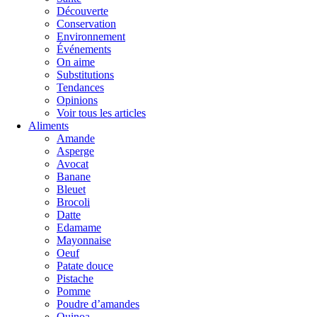
Découverte
Conservation
Environnement
Événements
On aime
Substitutions
Tendances
Opinions
Voir tous les articles
Aliments
Amande
Asperge
Avocat
Banane
Bleuet
Brocoli
Datte
Edamame
Mayonnaise
Oeuf
Patate douce
Pistache
Pomme
Poudre d’amandes
Quinoa