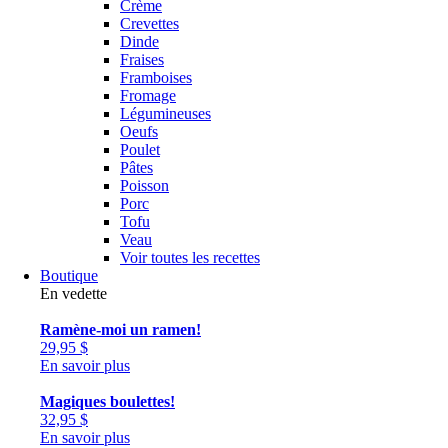
Crème
Crevettes
Dinde
Fraises
Framboises
Fromage
Légumineuses
Oeufs
Poulet
Pâtes
Poisson
Porc
Tofu
Veau
Voir toutes les recettes
Boutique
En vedette
Ramène-moi un ramen!
29,95
$
En savoir plus
Magiques boulettes!
32,95
$
En savoir plus