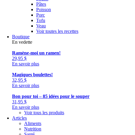
Pâtes
Poisson
Porc
Tofu
Veau
Voir toutes les recettes
Boutique
En vedette
Ramène-moi un ramen!
29,95
$
En savoir plus
Magiques boulettes!
32,95
$
En savoir plus
Bon pour toi – 85 idées pour le souper
31,95
$
En savoir plus
Voir tous les produits
Articles
Aliments
Nutrition
Santé