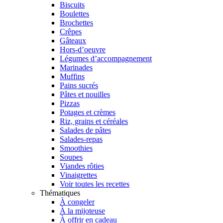
Biscuits
Boulettes
Brochettes
Crêpes
Gâteaux
Hors-d’oeuvre
Légumes d’accompagnement
Marinades
Muffins
Pains sucrés
Pâtes et nouilles
Pizzas
Potages et crèmes
Riz, grains et céréales
Salades de pâtes
Salades-repas
Smoothies
Soupes
Viandes rôties
Vinaigrettes
Voir toutes les recettes
Thématiques
À congeler
À la mijoteuse
À offrir en cadeau