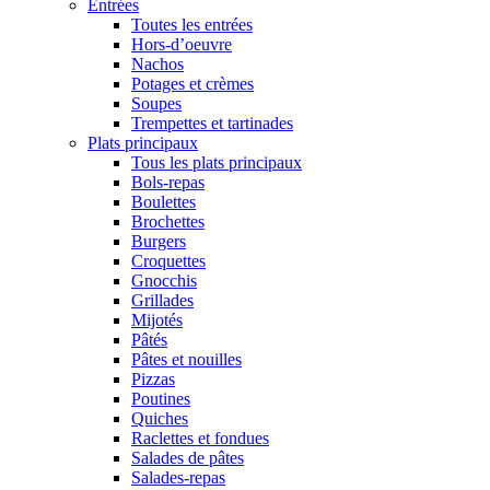
Entrées
Toutes les entrées
Hors-d’oeuvre
Nachos
Potages et crèmes
Soupes
Trempettes et tartinades
Plats principaux
Tous les plats principaux
Bols-repas
Boulettes
Brochettes
Burgers
Croquettes
Gnocchis
Grillades
Mijotés
Pâtés
Pâtes et nouilles
Pizzas
Poutines
Quiches
Raclettes et fondues
Salades de pâtes
Salades-repas