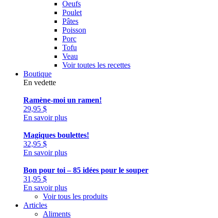
Oeufs
Poulet
Pâtes
Poisson
Porc
Tofu
Veau
Voir toutes les recettes
Boutique
En vedette
Ramène-moi un ramen!
29,95
$
En savoir plus
Magiques boulettes!
32,95
$
En savoir plus
Bon pour toi – 85 idées pour le souper
31,95
$
En savoir plus
Voir tous les produits
Articles
Aliments