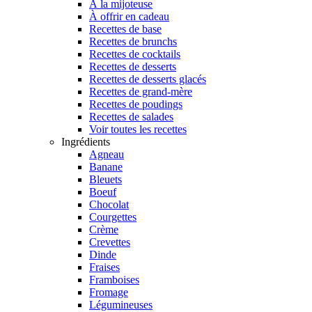
À la mijoteuse
À offrir en cadeau
Recettes de base
Recettes de brunchs
Recettes de cocktails
Recettes de desserts
Recettes de desserts glacés
Recettes de grand-mère
Recettes de poudings
Recettes de salades
Voir toutes les recettes
Ingrédients
Agneau
Banane
Bleuets
Boeuf
Chocolat
Courgettes
Crème
Crevettes
Dinde
Fraises
Framboises
Fromage
Légumineuses