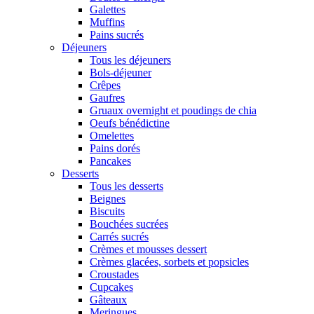
Galettes
Muffins
Pains sucrés
Déjeuners
Tous les déjeuners
Bols-déjeuner
Crêpes
Gaufres
Gruaux overnight et poudings de chia
Oeufs bénédictine
Omelettes
Pains dorés
Pancakes
Desserts
Tous les desserts
Beignes
Biscuits
Bouchées sucrées
Carrés sucrés
Crèmes et mousses dessert
Crèmes glacées, sorbets et popsicles
Croustades
Cupcakes
Gâteaux
Meringues