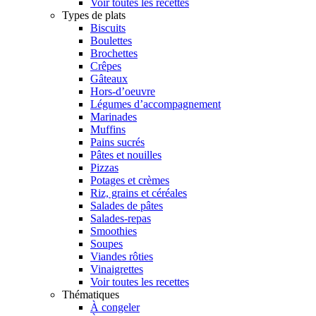
Voir toutes les recettes
Types de plats
Biscuits
Boulettes
Brochettes
Crêpes
Gâteaux
Hors-d’oeuvre
Légumes d’accompagnement
Marinades
Muffins
Pains sucrés
Pâtes et nouilles
Pizzas
Potages et crèmes
Riz, grains et céréales
Salades de pâtes
Salades-repas
Smoothies
Soupes
Viandes rôties
Vinaigrettes
Voir toutes les recettes
Thématiques
À congeler