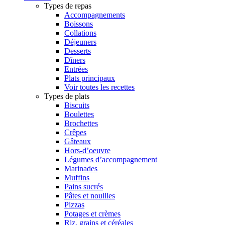
Types de repas
Accompagnements
Boissons
Collations
Déjeuners
Desserts
Dîners
Entrées
Plats principaux
Voir toutes les recettes
Types de plats
Biscuits
Boulettes
Brochettes
Crêpes
Gâteaux
Hors-d’oeuvre
Légumes d’accompagnement
Marinades
Muffins
Pains sucrés
Pâtes et nouilles
Pizzas
Potages et crèmes
Riz, grains et céréales