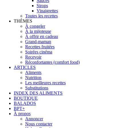
Sauces
Sirops
Vinaigrettes
Toutes les recettes
THÈMES
À congeler
À la mijoteuse
À offrir en cadeau
Grand-maman
Recettes fruitées
Soirées cinéma
Recevoir
Réconfortantes (comfort food)
ARTICLES
Aliments
Nutrition
Les meilleures recettes
Substitutions
INDEX DES ALIMENTS
BOUTIQUE
BALADOS
BPT+
À propos
Annoncer
Nous contacter