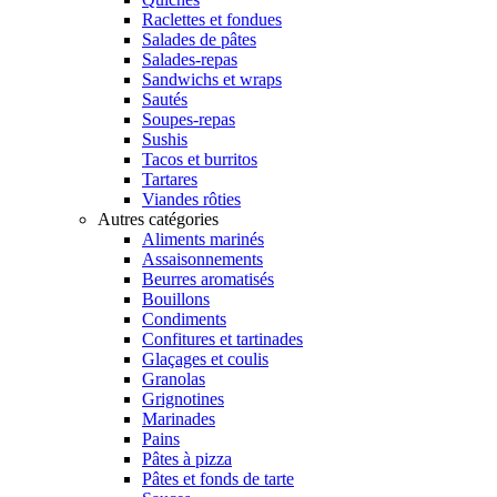
Raclettes et fondues
Salades de pâtes
Salades-repas
Sandwichs et wraps
Sautés
Soupes-repas
Sushis
Tacos et burritos
Tartares
Viandes rôties
Autres catégories
Aliments marinés
Assaisonnements
Beurres aromatisés
Bouillons
Condiments
Confitures et tartinades
Glaçages et coulis
Granolas
Grignotines
Marinades
Pains
Pâtes à pizza
Pâtes et fonds de tarte