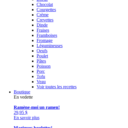
Chocolat
Courgettes
Crème
Crevettes
Dinde
Fraises
Framboises
Fromage
Légumineuses
Oeufs
Poulet
Pâtes
Poisson
Porc
Tofu
Veau
Voir toutes les recettes
Boutique
En vedette
Ramène-moi un ramen!
29,95
$
En savoir plus
Magiques boulettes!