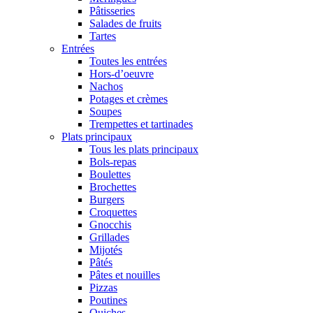
Pâtisseries
Salades de fruits
Tartes
Entrées
Toutes les entrées
Hors-d’oeuvre
Nachos
Potages et crèmes
Soupes
Trempettes et tartinades
Plats principaux
Tous les plats principaux
Bols-repas
Boulettes
Brochettes
Burgers
Croquettes
Gnocchis
Grillades
Mijotés
Pâtés
Pâtes et nouilles
Pizzas
Poutines
Quiches