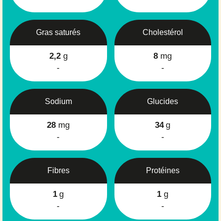
Gras saturés
Cholestérol
2,2
g
8
mg
-
-
Sodium
Glucides
28
mg
34
g
-
-
Fibres
Protéines
1
g
1
g
-
-