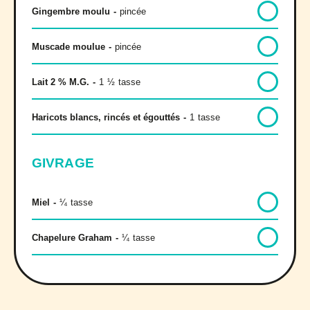
Gingembre moulu
-
pincée
Muscade moulue
-
pincée
Lait 2 % M.G.
-
1
½
tasse
Haricots blancs, rincés et égouttés
-
1
tasse
GIVRAGE
Miel
-
¼
tasse
Chapelure Graham
-
¼
tasse