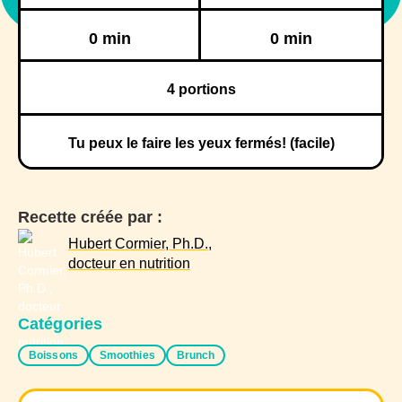
Réfrigération
Congélation
0 min
0 min
4
portions
Tu peux le faire les yeux fermés! (facile)
Recette créée par :
Hubert Cormier, Ph.D.,
docteur en nutrition
Catégories
Boissons
Smoothies
Brunch