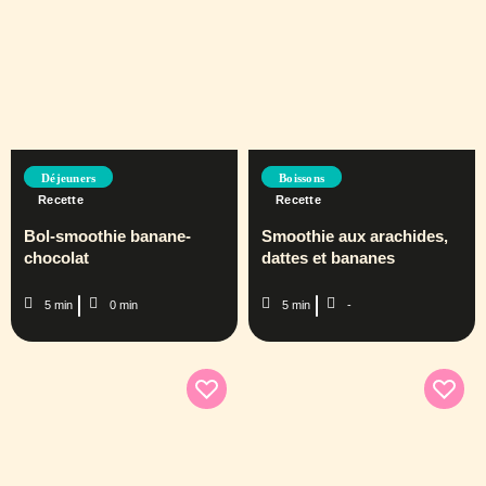
Déjeuners
Boissons
Recette
Recette
Bol-smoothie banane-
Smoothie aux arachides,
chocolat
dattes et bananes
5 min
0 min
5 min
-