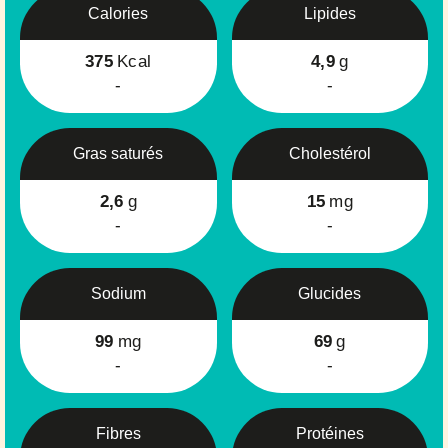
Calories
Lipides
375
Kcal
4,9
g
-
-
Gras saturés
Cholestérol
2,6
g
15
mg
-
-
Sodium
Glucides
99
mg
69
g
-
-
Fibres
Protéines