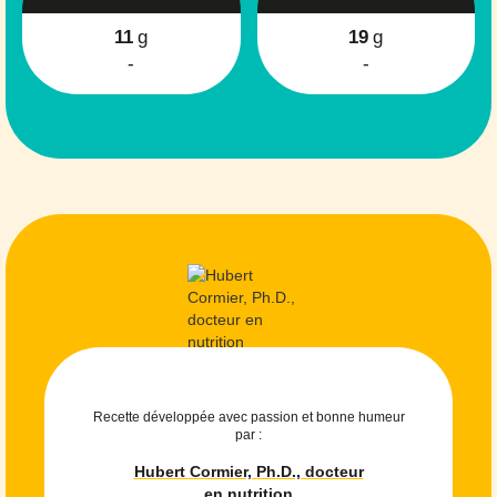
11
g
19
g
-
-
Recette développée avec passion et bonne humeur
par :
Hubert Cormier, Ph.D., docteur
en nutrition