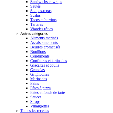
Sandwichs et wraps
Sautés
Soupes-repas
Sushis
Tacos et burritos
Tartares
Viandes rôties
Autres catégories
Aliments marinés
Assaisonnements
Beurres aromatisés
Bouillons
Condiments
Confitures et tartinades
Glaçages et coulis
Granolas
Grignotines
Marinades
Pains
Pâtes à pizza
Pâtes et fonds de tarte
Sauces
Sirops
Vinaigrettes
Toutes les recettes