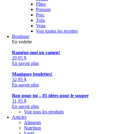
Pâtes
Poisson
Porc
Tofu
Veau
Voir toutes les recettes
Boutique
En vedette
Ramène-moi un ramen!
29,95
$
En savoir plus
Magiques boulettes!
32,95
$
En savoir plus
Bon pour toi – 85 idées pour le souper
31,95
$
En savoir plus
Voir tous les produits
Articles
Aliments
Nutrition
Santé