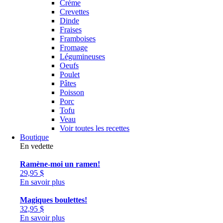
Crème
Crevettes
Dinde
Fraises
Framboises
Fromage
Légumineuses
Oeufs
Poulet
Pâtes
Poisson
Porc
Tofu
Veau
Voir toutes les recettes
Boutique
En vedette
Ramène-moi un ramen!
29,95
$
En savoir plus
Magiques boulettes!
32,95
$
En savoir plus