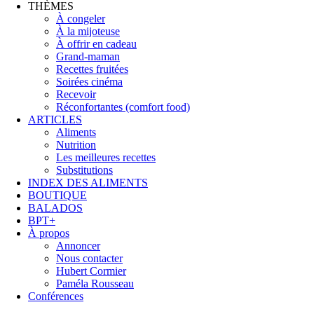
THÈMES
À congeler
À la mijoteuse
À offrir en cadeau
Grand-maman
Recettes fruitées
Soirées cinéma
Recevoir
Réconfortantes (comfort food)
ARTICLES
Aliments
Nutrition
Les meilleures recettes
Substitutions
INDEX DES ALIMENTS
BOUTIQUE
BALADOS
BPT+
À propos
Annoncer
Nous contacter
Hubert Cormier
Paméla Rousseau
Conférences