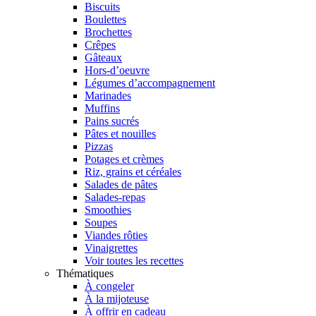
Biscuits
Boulettes
Brochettes
Crêpes
Gâteaux
Hors-d’oeuvre
Légumes d’accompagnement
Marinades
Muffins
Pains sucrés
Pâtes et nouilles
Pizzas
Potages et crèmes
Riz, grains et céréales
Salades de pâtes
Salades-repas
Smoothies
Soupes
Viandes rôties
Vinaigrettes
Voir toutes les recettes
Thématiques
À congeler
À la mijoteuse
À offrir en cadeau