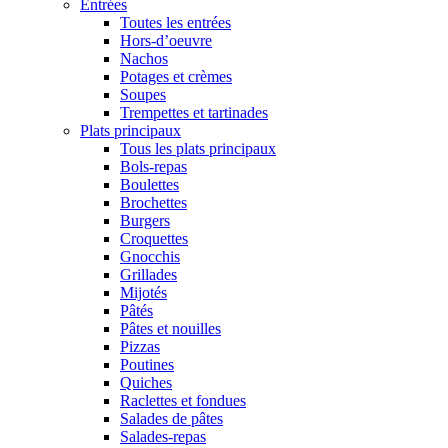
Entrées
Toutes les entrées
Hors-d’oeuvre
Nachos
Potages et crèmes
Soupes
Trempettes et tartinades
Plats principaux
Tous les plats principaux
Bols-repas
Boulettes
Brochettes
Burgers
Croquettes
Gnocchis
Grillades
Mijotés
Pâtés
Pâtes et nouilles
Pizzas
Poutines
Quiches
Raclettes et fondues
Salades de pâtes
Salades-repas