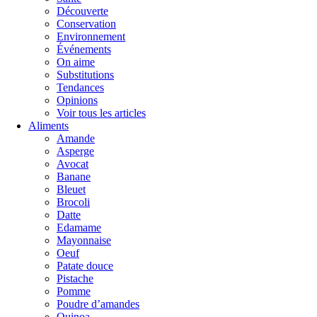
Découverte
Conservation
Environnement
Événements
On aime
Substitutions
Tendances
Opinions
Voir tous les articles
Aliments
Amande
Asperge
Avocat
Banane
Bleuet
Brocoli
Datte
Edamame
Mayonnaise
Oeuf
Patate douce
Pistache
Pomme
Poudre d’amandes
Quinoa