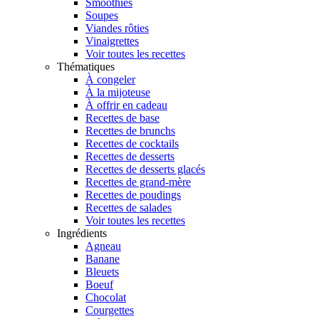
Smoothies
Soupes
Viandes rôties
Vinaigrettes
Voir toutes les recettes
Thématiques
À congeler
À la mijoteuse
À offrir en cadeau
Recettes de base
Recettes de brunchs
Recettes de cocktails
Recettes de desserts
Recettes de desserts glacés
Recettes de grand-mère
Recettes de poudings
Recettes de salades
Voir toutes les recettes
Ingrédients
Agneau
Banane
Bleuets
Boeuf
Chocolat
Courgettes