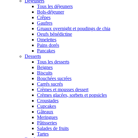
Déjeuners
Tous les déjeuners
Bols-déjeuner
Crêpes
Gaufres
Gruaux overnight et poudings de chia
Oeufs bénédictine
Omelettes
Pains dorés
Pancakes
Desserts
Tous les desserts
Beignes
Biscuits
Bouchées sucrées
Carrés sucrés
Crèmes et mousses dessert
Crèmes glacées, sorbets et popsicles
Croustades
Cupcakes
Gâteaux
Meringues
Pâtisseries
Salades de fruits
Tartes