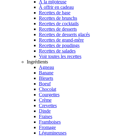
À la mijoteuse
À offrir en cadeau
Recettes de base
Recettes de brunchs
Recettes de cocktails
Recettes de desserts
Recettes de desserts glacés
Recettes de grand-mère
Recettes de poudings
Recettes de salades
Voir toutes les recettes
Ingrédients
Agneau
Banane
Bleuets
Boeuf
Chocolat
Courgettes
Crème
Crevettes
Dinde
Fraises
Framboises
Fromage
Légumineuses