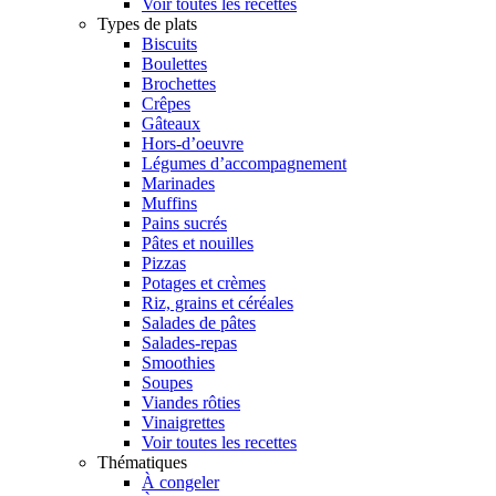
Voir toutes les recettes
Types de plats
Biscuits
Boulettes
Brochettes
Crêpes
Gâteaux
Hors-d’oeuvre
Légumes d’accompagnement
Marinades
Muffins
Pains sucrés
Pâtes et nouilles
Pizzas
Potages et crèmes
Riz, grains et céréales
Salades de pâtes
Salades-repas
Smoothies
Soupes
Viandes rôties
Vinaigrettes
Voir toutes les recettes
Thématiques
À congeler