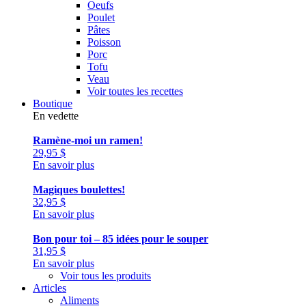
Oeufs
Poulet
Pâtes
Poisson
Porc
Tofu
Veau
Voir toutes les recettes
Boutique
En vedette
Ramène-moi un ramen!
29,95
$
En savoir plus
Magiques boulettes!
32,95
$
En savoir plus
Bon pour toi – 85 idées pour le souper
31,95
$
En savoir plus
Voir tous les produits
Articles
Aliments