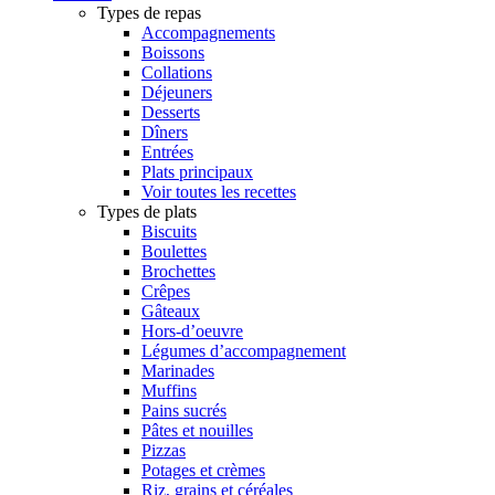
Types de repas
Accompagnements
Boissons
Collations
Déjeuners
Desserts
Dîners
Entrées
Plats principaux
Voir toutes les recettes
Types de plats
Biscuits
Boulettes
Brochettes
Crêpes
Gâteaux
Hors-d’oeuvre
Légumes d’accompagnement
Marinades
Muffins
Pains sucrés
Pâtes et nouilles
Pizzas
Potages et crèmes
Riz, grains et céréales