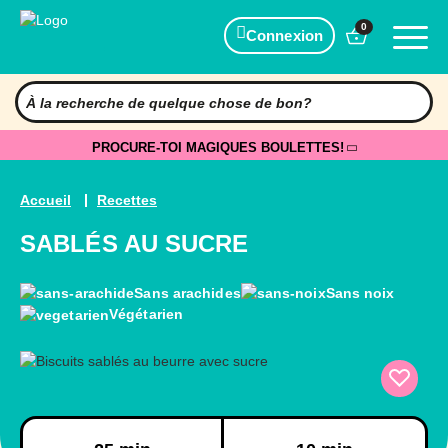
0
Connexion
PROCURE-TOI MAGIQUES BOULETTES!
Accueil
Recettes
SABLÉS AU SUCRE
Sans arachides
Sans noix
Végétarien
Préparation
Cuisson