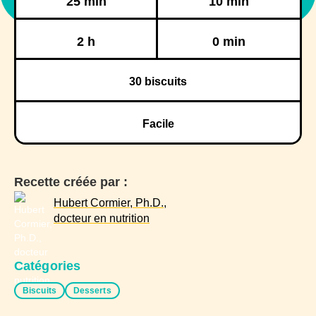
25 min
10 min
Réfrigération
Congélation
2 h
0 min
30
biscuits
Facile
Recette créée par :
Hubert Cormier, Ph.D.,
docteur en nutrition
Catégories
Biscuits
Desserts