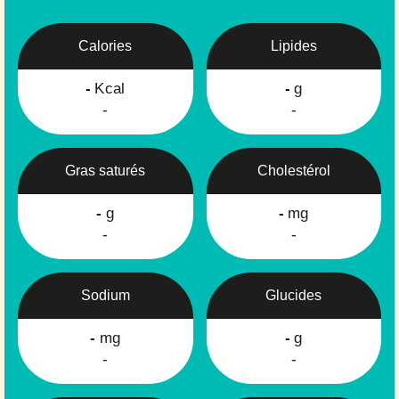
Calories
Lipides
-
Kcal
-
g
-
-
Gras saturés
Cholestérol
-
g
-
mg
-
-
Sodium
Glucides
-
mg
-
g
-
-