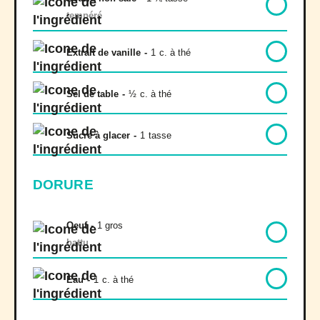
tempéré
Extrait de vanille
-
1
c. à thé
Sel de table
-
½
c. à thé
Sucre à glacer
-
1
tasse
DORURE
Oeuf
-
1 gros
battu
Eau
-
1
c. à thé