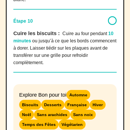
Étape 10
Cuire les biscuits :
Cuire au four pendant
10
minutes
ou jusqu’à ce que les bords commencent
à dorer. Laisser tiédir sur les plaques avant de
transférer sur une grille pour refroidir
complètement.
Explore Bon pour toi
Automne
Biscuits
Desserts
Française
Hiver
Noël
Sans arachides
Sans noix
Temps des Fêtes
Végétarien