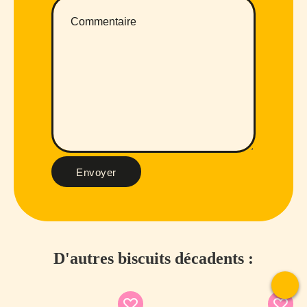
Envoyer
D'autres biscuits décadents :
To