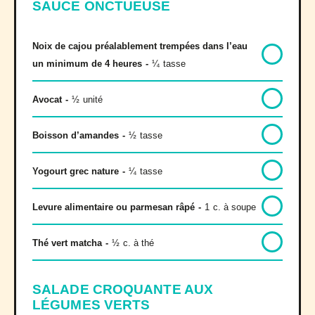
SAUCE ONCTUEUSE
Noix de cajou préalablement trempées dans l’eau
un minimum de 4 heures
-
¼
tasse
Avocat
-
½
unité
Boisson d’amandes
-
½
tasse
Yogourt grec nature
-
¼
tasse
Levure alimentaire ou parmesan râpé
-
1
c. à soupe
Thé vert matcha
-
½
c. à thé
SALADE CROQUANTE AUX
LÉGUMES VERTS