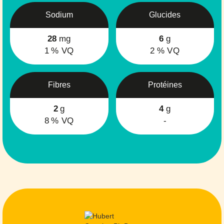
Sodium
Glucides
28
mg
6
g
1
% VQ
2
% VQ
Fibres
Protéines
2
g
4
g
8
% VQ
-