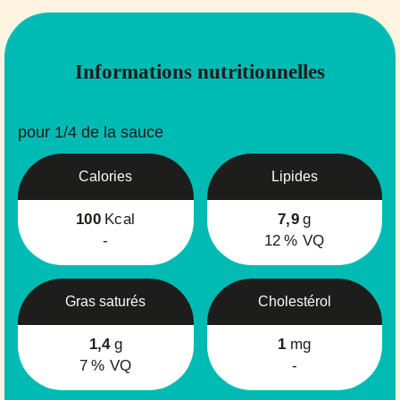
Informations nutritionnelles
pour 1/4 de la sauce
Calories
Lipides
100
Kcal
7,9
g
-
12
% VQ
Gras saturés
Cholestérol
1,4
g
1
mg
7
% VQ
-