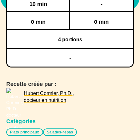
Préparation
Cuisson
10 min
-
Réfrigération
Congélation
0 min
0 min
4
portions
-
Recette créée par :
Hubert Cormier, Ph.D.,
docteur en nutrition
Catégories
Plats principaux
Salades-repas