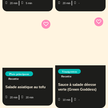
20 min
5 min
20 min
-
Vinaigrettes
Plats principaux
Recette
Recette
Sauce à salade déesse
Salade asiatique au tofu
verte (Green Goddess)
20 min
20 min
10 min
-