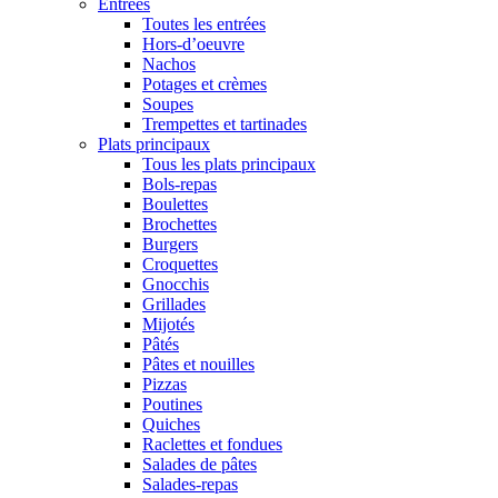
Entrées
Toutes les entrées
Hors-d’oeuvre
Nachos
Potages et crèmes
Soupes
Trempettes et tartinades
Plats principaux
Tous les plats principaux
Bols-repas
Boulettes
Brochettes
Burgers
Croquettes
Gnocchis
Grillades
Mijotés
Pâtés
Pâtes et nouilles
Pizzas
Poutines
Quiches
Raclettes et fondues
Salades de pâtes
Salades-repas