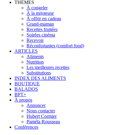
THÈMES
À congeler
À la mijoteuse
À offrir en cadeau
Grand-maman
Recettes fruitées
Soirées cinéma
Recevoir
Réconfortantes (comfort food)
ARTICLES
Aliments
Nutrition
Les meilleures recettes
Substitutions
INDEX DES ALIMENTS
BOUTIQUE
BALADOS
BPT+
À propos
Annoncer
Nous contacter
Hubert Cormier
Paméla Rousseau
Conférences