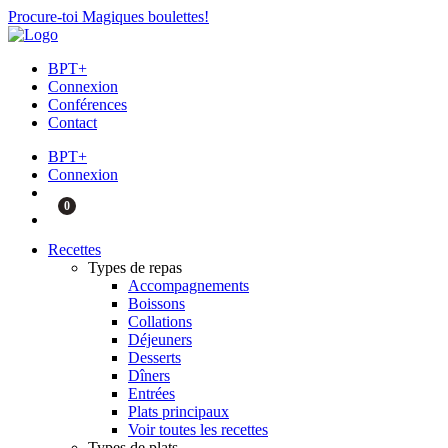
Procure-toi Magiques boulettes!
BPT+
Connexion
Conférences
Contact
BPT+
Connexion
0
Recettes
Types de repas
Accompagnements
Boissons
Collations
Déjeuners
Desserts
Dîners
Entrées
Plats principaux
Voir toutes les recettes
Types de plats