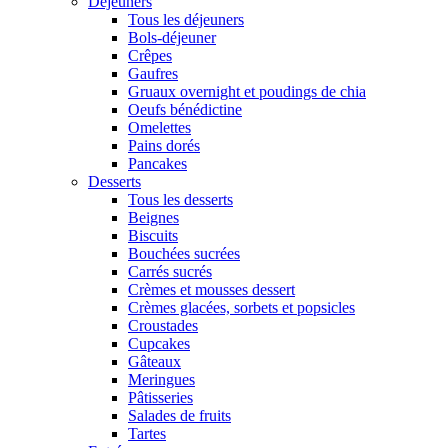
Déjeuners
Tous les déjeuners
Bols-déjeuner
Crêpes
Gaufres
Gruaux overnight et poudings de chia
Oeufs bénédictine
Omelettes
Pains dorés
Pancakes
Desserts
Tous les desserts
Beignes
Biscuits
Bouchées sucrées
Carrés sucrés
Crèmes et mousses dessert
Crèmes glacées, sorbets et popsicles
Croustades
Cupcakes
Gâteaux
Meringues
Pâtisseries
Salades de fruits
Tartes