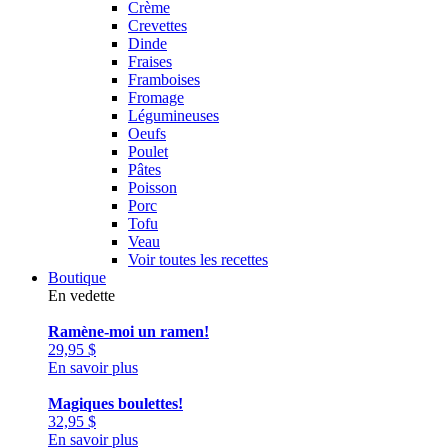
Crème
Crevettes
Dinde
Fraises
Framboises
Fromage
Légumineuses
Oeufs
Poulet
Pâtes
Poisson
Porc
Tofu
Veau
Voir toutes les recettes
Boutique
En vedette
Ramène-moi un ramen!
29,95
$
En savoir plus
Magiques boulettes!
32,95
$
En savoir plus