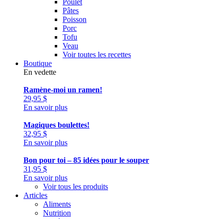
Poulet
Pâtes
Poisson
Porc
Tofu
Veau
Voir toutes les recettes
Boutique
En vedette
Ramène-moi un ramen!
29,95
$
En savoir plus
Magiques boulettes!
32,95
$
En savoir plus
Bon pour toi – 85 idées pour le souper
31,95
$
En savoir plus
Voir tous les produits
Articles
Aliments
Nutrition