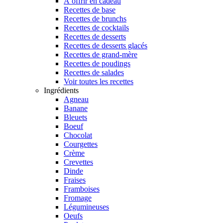
À offrir en cadeau
Recettes de base
Recettes de brunchs
Recettes de cocktails
Recettes de desserts
Recettes de desserts glacés
Recettes de grand-mère
Recettes de poudings
Recettes de salades
Voir toutes les recettes
Ingrédients
Agneau
Banane
Bleuets
Boeuf
Chocolat
Courgettes
Crème
Crevettes
Dinde
Fraises
Framboises
Fromage
Légumineuses
Oeufs