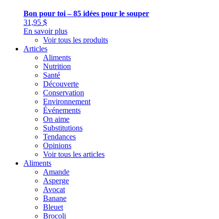
Bon pour toi – 85 idées pour le souper
31,95
$
En savoir plus
Voir tous les produits
Articles
Aliments
Nutrition
Santé
Découverte
Conservation
Environnement
Événements
On aime
Substitutions
Tendances
Opinions
Voir tous les articles
Aliments
Amande
Asperge
Avocat
Banane
Bleuet
Brocoli