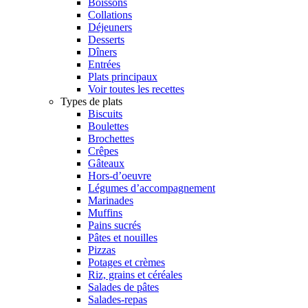
Boissons
Collations
Déjeuners
Desserts
Dîners
Entrées
Plats principaux
Voir toutes les recettes
Types de plats
Biscuits
Boulettes
Brochettes
Crêpes
Gâteaux
Hors-d’oeuvre
Légumes d’accompagnement
Marinades
Muffins
Pains sucrés
Pâtes et nouilles
Pizzas
Potages et crèmes
Riz, grains et céréales
Salades de pâtes
Salades-repas