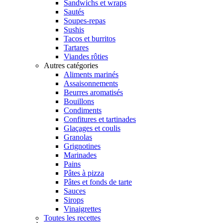
Sandwichs et wraps
Sautés
Soupes-repas
Sushis
Tacos et burritos
Tartares
Viandes rôties
Autres catégories
Aliments marinés
Assaisonnements
Beurres aromatisés
Bouillons
Condiments
Confitures et tartinades
Glaçages et coulis
Granolas
Grignotines
Marinades
Pains
Pâtes à pizza
Pâtes et fonds de tarte
Sauces
Sirops
Vinaigrettes
Toutes les recettes