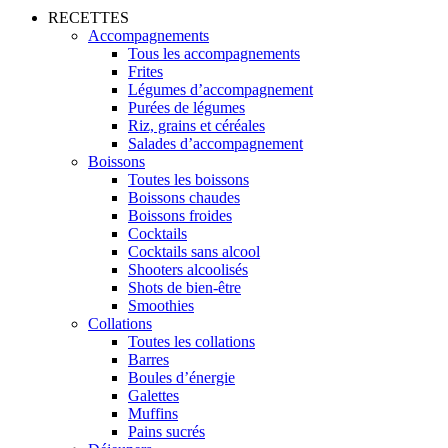
RECETTES
Accompagnements
Tous les accompagnements
Frites
Légumes d’accompagnement
Purées de légumes
Riz, grains et céréales
Salades d’accompagnement
Boissons
Toutes les boissons
Boissons chaudes
Boissons froides
Cocktails
Cocktails sans alcool
Shooters alcoolisés
Shots de bien-être
Smoothies
Collations
Toutes les collations
Barres
Boules d’énergie
Galettes
Muffins
Pains sucrés