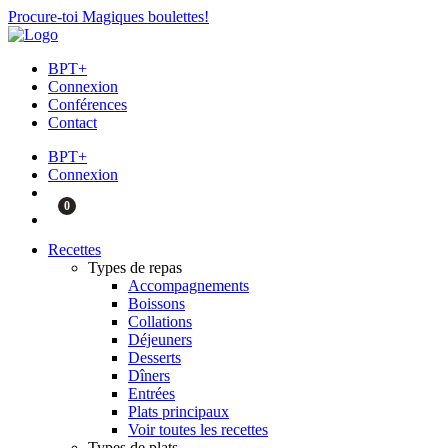
Procure-toi Magiques boulettes!
BPT+
Connexion
Conférences
Contact
BPT+
Connexion
0
Recettes
Types de repas
Accompagnements
Boissons
Collations
Déjeuners
Desserts
Dîners
Entrées
Plats principaux
Voir toutes les recettes
Types de plats