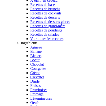
À offrir en cadeau
Recettes de base
Recettes de brunchs
Recettes de cocktails
Recettes de desserts
Recettes de desserts glacés
Recettes de grand-mère
Recettes de poudings
Recettes de salades
Voir toutes les recettes
Ingrédients
Agneau
Banane
Bleuets
Boeuf
Chocolat
Courgettes
Crème
Crevettes
Dinde
Fraises
Framboises
Fromage
Légumineuses
Oeufs