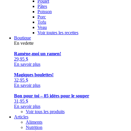
Poulet
Pâtes
Poisson
Porc
Tofu
Veau
Voir toutes les recettes
Boutique
En vedette
Ramène-moi un ramen!
29,95
$
En savoir plus
Magiques boulettes!
32,95
$
En savoir plus
Bon pour toi – 85 idées pour le souper
31,95
$
En savoir plus
Voir tous les produits
Articles
Aliments
Nutrition