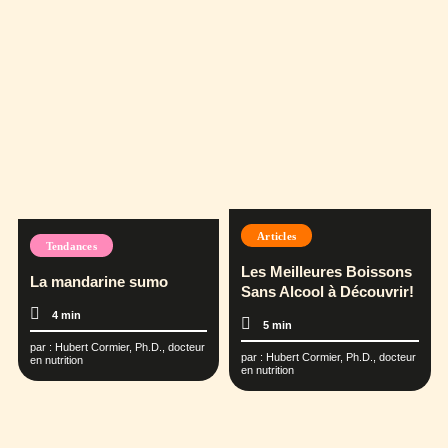
Articles
Tendances
Les Meilleures Boissons
La mandarine sumo
Sans Alcool à Découvrir!
4 min
5 min
par :
Hubert Cormier, Ph.D., docteur
par :
Hubert Cormier, Ph.D., docteur
en nutrition
en nutrition