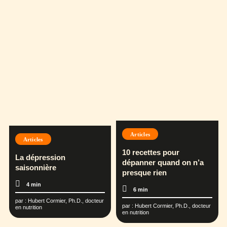
Articles
Articles
10 recettes pour
La dépression
dépanner quand on n’a
saisonnière
presque rien
4 min
6 min
par :
Hubert Cormier, Ph.D., docteur
par :
Hubert Cormier, Ph.D., docteur
en nutrition
en nutrition