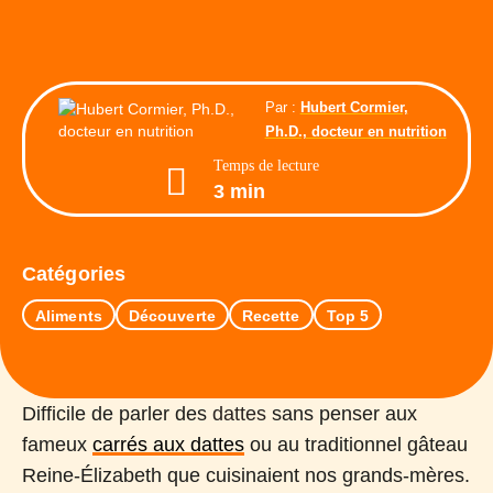
Par :
Hubert Cormier,
Ph.D., docteur en nutrition
Temps de lecture
3 min
Catégories
Aliments
Découverte
Recette
Top 5
Difficile de parler des
dattes
sans penser aux
fameux
carrés aux dattes
ou au traditionnel gâteau
Reine-Élizabeth que cuisinaient nos grands-mères.