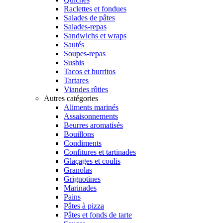
Raclettes et fondues
Salades de pâtes
Salades-repas
Sandwichs et wraps
Sautés
Soupes-repas
Sushis
Tacos et burritos
Tartares
Viandes rôties
Autres catégories
Aliments marinés
Assaisonnements
Beurres aromatisés
Bouillons
Condiments
Confitures et tartinades
Glaçages et coulis
Granolas
Grignotines
Marinades
Pains
Pâtes à pizza
Pâtes et fonds de tarte