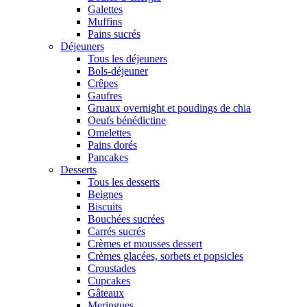
Galettes
Muffins
Pains sucrés
Déjeuners
Tous les déjeuners
Bols-déjeuner
Crêpes
Gaufres
Gruaux overnight et poudings de chia
Oeufs bénédictine
Omelettes
Pains dorés
Pancakes
Desserts
Tous les desserts
Beignes
Biscuits
Bouchées sucrées
Carrés sucrés
Crèmes et mousses dessert
Crèmes glacées, sorbets et popsicles
Croustades
Cupcakes
Gâteaux
Meringues