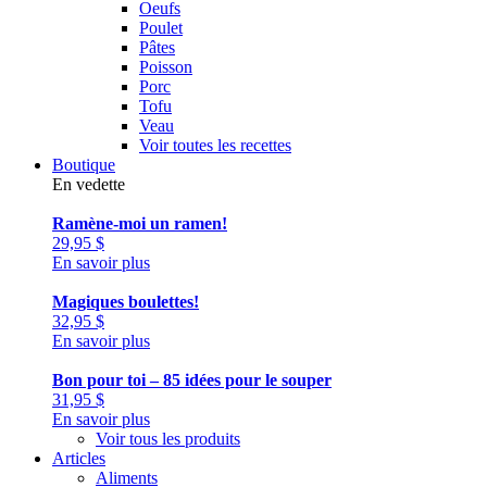
Oeufs
Poulet
Pâtes
Poisson
Porc
Tofu
Veau
Voir toutes les recettes
Boutique
En vedette
Ramène-moi un ramen!
29,95
$
En savoir plus
Magiques boulettes!
32,95
$
En savoir plus
Bon pour toi – 85 idées pour le souper
31,95
$
En savoir plus
Voir tous les produits
Articles
Aliments