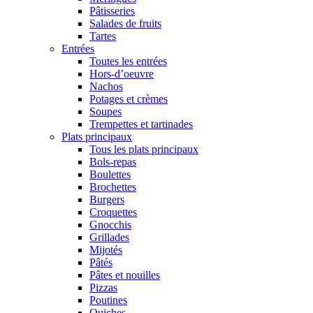
Pâtisseries
Salades de fruits
Tartes
Entrées
Toutes les entrées
Hors-d’oeuvre
Nachos
Potages et crèmes
Soupes
Trempettes et tartinades
Plats principaux
Tous les plats principaux
Bols-repas
Boulettes
Brochettes
Burgers
Croquettes
Gnocchis
Grillades
Mijotés
Pâtés
Pâtes et nouilles
Pizzas
Poutines
Quiches