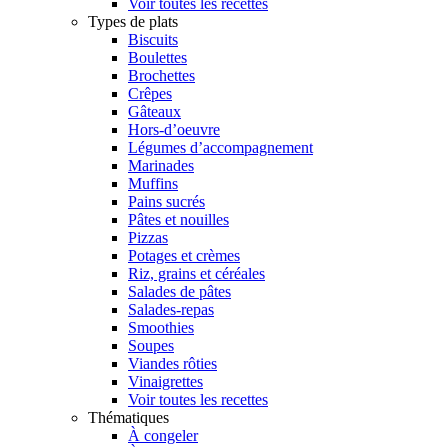
Voir toutes les recettes
Types de plats
Biscuits
Boulettes
Brochettes
Crêpes
Gâteaux
Hors-d’oeuvre
Légumes d’accompagnement
Marinades
Muffins
Pains sucrés
Pâtes et nouilles
Pizzas
Potages et crèmes
Riz, grains et céréales
Salades de pâtes
Salades-repas
Smoothies
Soupes
Viandes rôties
Vinaigrettes
Voir toutes les recettes
Thématiques
À congeler