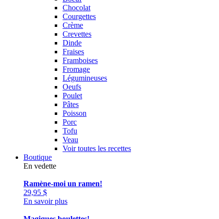
Chocolat
Courgettes
Crème
Crevettes
Dinde
Fraises
Framboises
Fromage
Légumineuses
Oeufs
Poulet
Pâtes
Poisson
Porc
Tofu
Veau
Voir toutes les recettes
Boutique
En vedette
Ramène-moi un ramen!
29,95
$
En savoir plus
Magiques boulettes!