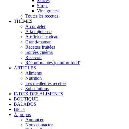
Sauces
Sirops
Vinaigrettes
Toutes les recettes
THÈMES
À congeler
À la mijoteuse
À offrir en cadeau
Grand-maman
Recettes fruitées
Soirées cinéma
Recevoir
Réconfortantes (comfort food)
ARTICLES
Aliments
Nutrition
Les meilleures recettes
Substitutions
INDEX DES ALIMENTS
BOUTIQUE
BALADOS
BPT+
À propos
Annoncer
Nous contacter