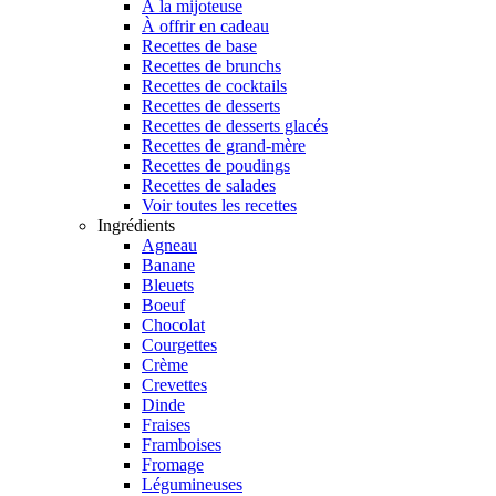
À la mijoteuse
À offrir en cadeau
Recettes de base
Recettes de brunchs
Recettes de cocktails
Recettes de desserts
Recettes de desserts glacés
Recettes de grand-mère
Recettes de poudings
Recettes de salades
Voir toutes les recettes
Ingrédients
Agneau
Banane
Bleuets
Boeuf
Chocolat
Courgettes
Crème
Crevettes
Dinde
Fraises
Framboises
Fromage
Légumineuses