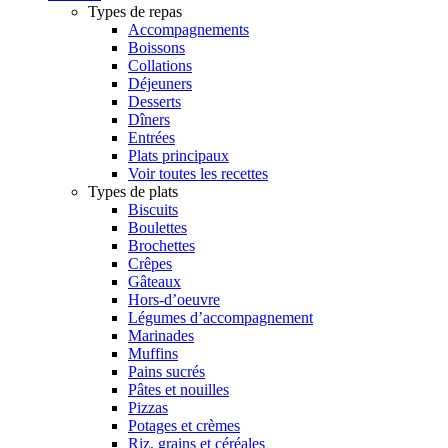
Types de repas
Accompagnements
Boissons
Collations
Déjeuners
Desserts
Dîners
Entrées
Plats principaux
Voir toutes les recettes
Types de plats
Biscuits
Boulettes
Brochettes
Crêpes
Gâteaux
Hors-d’oeuvre
Légumes d’accompagnement
Marinades
Muffins
Pains sucrés
Pâtes et nouilles
Pizzas
Potages et crèmes
Riz, grains et céréales