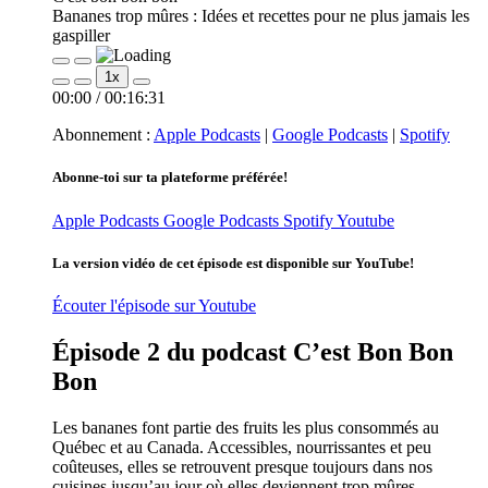
Bananes trop mûres : Idées et recettes pour ne plus jamais les
gaspiller
Play
Pause
1x
Episode
Episode
00:00
/
00:16:31
Abonnement :
Apple Podcasts
|
Google Podcasts
|
Spotify
Abonne-toi sur ta plateforme préférée!
Apple Podcasts
Google Podcasts
Spotify
Youtube
La version vidéo de cet épisode est disponible sur YouTube!
Écouter l'épisode sur Youtube
Épisode 2 du podcast C’est Bon Bon
Bon
Les bananes font partie des fruits les plus consommés au
Québec et au Canada. Accessibles, nourrissantes et peu
coûteuses, elles se retrouvent presque toujours dans nos
cuisines jusqu’au jour où elles deviennent trop mûres.