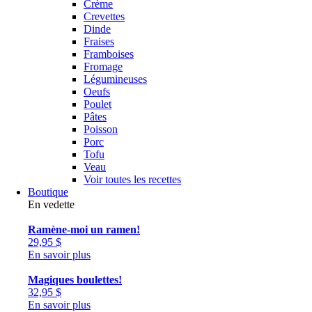
Crème
Crevettes
Dinde
Fraises
Framboises
Fromage
Légumineuses
Oeufs
Poulet
Pâtes
Poisson
Porc
Tofu
Veau
Voir toutes les recettes
Boutique
En vedette
Ramène-moi un ramen!
29,95
$
En savoir plus
Magiques boulettes!
32,95
$
En savoir plus