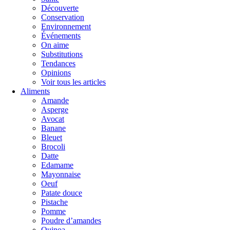
Découverte
Conservation
Environnement
Événements
On aime
Substitutions
Tendances
Opinions
Voir tous les articles
Aliments
Amande
Asperge
Avocat
Banane
Bleuet
Brocoli
Datte
Edamame
Mayonnaise
Oeuf
Patate douce
Pistache
Pomme
Poudre d’amandes
Quinoa