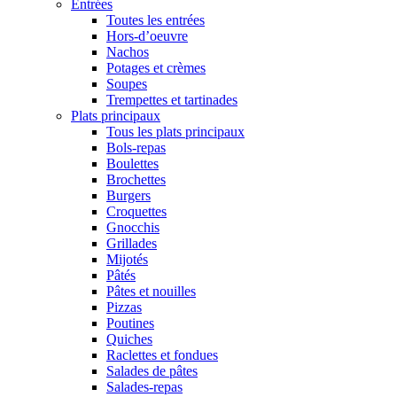
Entrées
Toutes les entrées
Hors-d’oeuvre
Nachos
Potages et crèmes
Soupes
Trempettes et tartinades
Plats principaux
Tous les plats principaux
Bols-repas
Boulettes
Brochettes
Burgers
Croquettes
Gnocchis
Grillades
Mijotés
Pâtés
Pâtes et nouilles
Pizzas
Poutines
Quiches
Raclettes et fondues
Salades de pâtes
Salades-repas