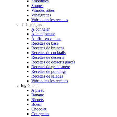
Smoothies
Soupes
Viandes rôties
Vinaigrettes
Voir toutes les recettes
Thématiques
À congeler
À la mijoteuse
À offrir en cadeau
Recettes de base
Recettes de brunchs
Recettes de cocktails
Recettes de desserts
Recettes de desserts glacés
Recettes de grand-mère
Recettes de poudings
Recettes de salades
Voir toutes les recettes
Ingrédients
Agneau
Banane
Bleuets
Boeuf
Chocolat
Courgettes