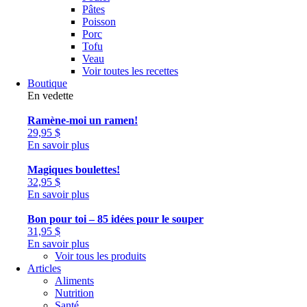
Pâtes
Poisson
Porc
Tofu
Veau
Voir toutes les recettes
Boutique
En vedette
Ramène-moi un ramen!
29,95
$
En savoir plus
Magiques boulettes!
32,95
$
En savoir plus
Bon pour toi – 85 idées pour le souper
31,95
$
En savoir plus
Voir tous les produits
Articles
Aliments
Nutrition
Santé