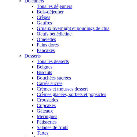
Déjeuners
Tous les déjeuners
Bols-déjeuner
Crêpes
Gaufres
Gruaux overnight et poudings de chia
Oeufs bénédictine
Omelettes
Pains dorés
Pancakes
Desserts
Tous les desserts
Beignes
Biscuits
Bouchées sucrées
Carrés sucrés
Crèmes et mousses dessert
Crèmes glacées, sorbets et popsicles
Croustades
Cupcakes
Gâteaux
Meringues
Pâtisseries
Salades de fruits
Tartes