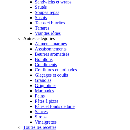
Sandwichs et wraps
Sautés
Soupes-repas
Sushis
Tacos et burritos
Tartares
Viandes rôties
Autres catégories
Aliments marinés
Assaisonnements
Beurres aromatisés
Bouillons
Condiments
Confitures et tartinades
Glaçages et coulis
Granolas
Grignotines
Marinades
Pains
Pâtes à pizza
Pâtes et fonds de tarte
Sauces
Sirops
Vinaigrettes
Toutes les recettes