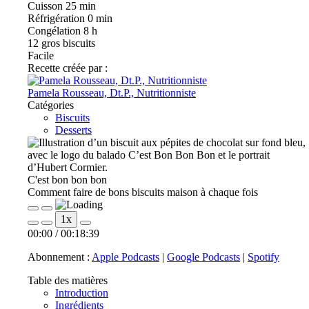
Cuisson
25 min
Réfrigération
0 min
Congélation
8 h
12
gros biscuits
Facile
Recette créée par :
Pamela Rousseau, Dt.P., Nutritionniste
Catégories
Biscuits
Desserts
C'est bon bon bon
Comment faire de bons biscuits maison à chaque fois
Play
Pause
1x
Episode
Episode
00:00
/
00:18:39
Abonnement :
Apple Podcasts
|
Google Podcasts
|
Spotify
Table des matières
Introduction
Ingrédients