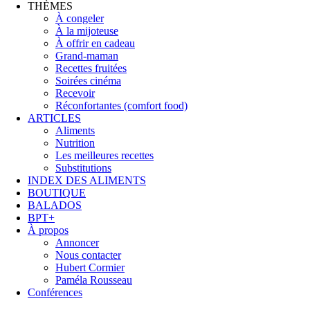
THÈMES
À congeler
À la mijoteuse
À offrir en cadeau
Grand-maman
Recettes fruitées
Soirées cinéma
Recevoir
Réconfortantes (comfort food)
ARTICLES
Aliments
Nutrition
Les meilleures recettes
Substitutions
INDEX DES ALIMENTS
BOUTIQUE
BALADOS
BPT+
À propos
Annoncer
Nous contacter
Hubert Cormier
Paméla Rousseau
Conférences