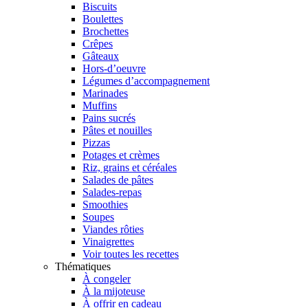
Biscuits
Boulettes
Brochettes
Crêpes
Gâteaux
Hors-d’oeuvre
Légumes d’accompagnement
Marinades
Muffins
Pains sucrés
Pâtes et nouilles
Pizzas
Potages et crèmes
Riz, grains et céréales
Salades de pâtes
Salades-repas
Smoothies
Soupes
Viandes rôties
Vinaigrettes
Voir toutes les recettes
Thématiques
À congeler
À la mijoteuse
À offrir en cadeau