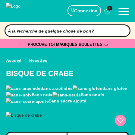
0
Connexion
PROCURE-TOI MAGIQUES BOULETTES!
Accueil
Recettes
BISQUE DE CRABE
Sans arachides
Sans gluten
Sans noix
Sans oeufs
Sans sucre ajouté