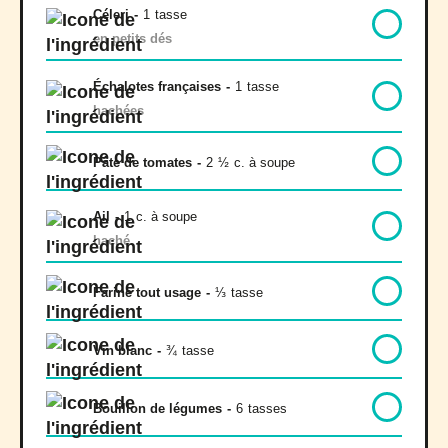
Céleri
-
1
tasse
en petits dés
Échalotes françaises
-
1
tasse
hachées
Pâte de tomates
-
2
½
c. à soupe
Ail
-
1
c. à soupe
haché
Farine tout usage
-
⅓
tasse
Vin blanc
-
¾
tasse
Bouillon de légumes
-
6
tasses