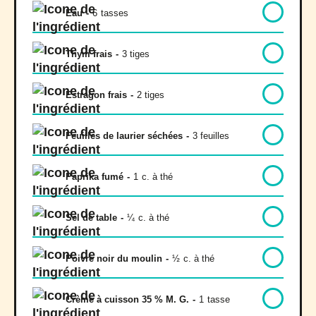
Eau
-
6
tasses
Thym frais
-
3 tiges
Estragon frais
-
2 tiges
Feuilles de laurier séchées
-
3 feuilles
Paprika fumé
-
1
c. à thé
Sel de table
-
¼
c. à thé
Poivre noir du moulin
-
½
c. à thé
Crème à cuisson 35 % M. G.
-
1
tasse