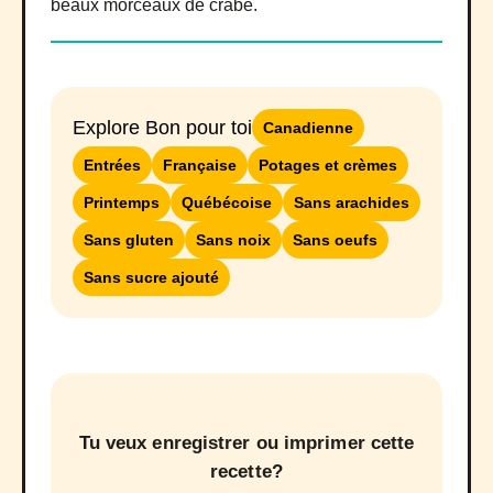
beaux morceaux de crabe.
Explore Bon pour toi
Canadienne
Entrées
Française
Potages et crèmes
Printemps
Québécoise
Sans arachides
Sans gluten
Sans noix
Sans oeufs
Sans sucre ajouté
Tu veux enregistrer ou imprimer cette
recette?