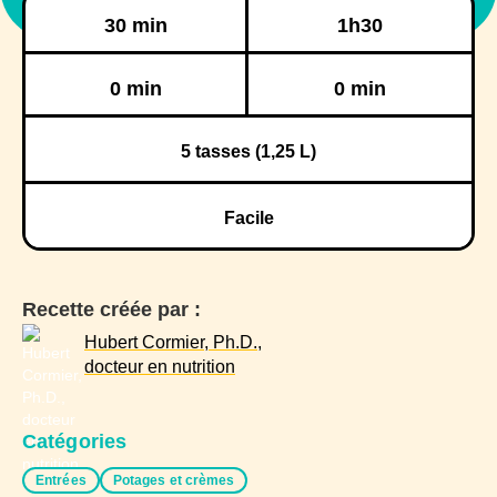
Préparation
Cuisson
30 min
1h30
Réfrigération
Congélation
0 min
0 min
5
tasses (1,25 L)
Facile
Recette créée par :
Hubert Cormier, Ph.D.,
docteur en nutrition
Catégories
Entrées
Potages et crèmes