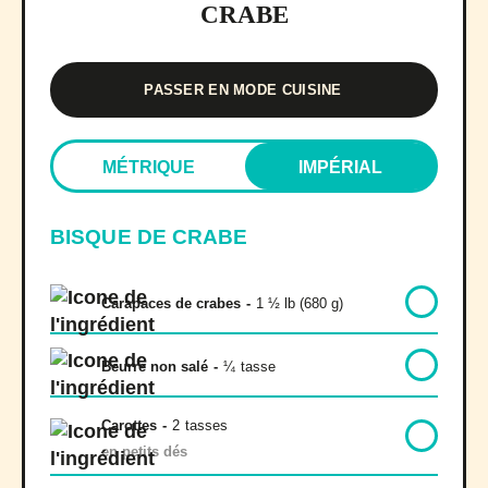
CRABE
PASSER EN MODE CUISINE
MÉTRIQUE
IMPÉRIAL
BISQUE DE CRABE
Carapaces de crabes
-
1 ½ lb (680 g)
Beurre non salé
-
¼
tasse
Carottes
-
2
tasses
en petits dés