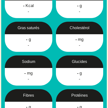
-
Kcal
-
g
-
-
Gras saturés
Cholestérol
-
g
-
mg
-
-
Sodium
Glucides
-
mg
-
g
-
-
Fibres
Protéines
-
g
-
g