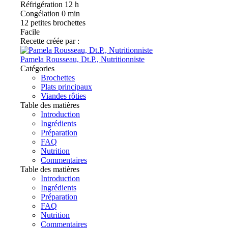
Réfrigération
12 h
Congélation
0 min
12
petites brochettes
Facile
Recette créée par :
Pamela Rousseau, Dt.P., Nutritionniste
Catégories
Brochettes
Plats principaux
Viandes rôties
Table des matières
Introduction
Ingrédients
Préparation
FAQ
Nutrition
Commentaires
Table des matières
Introduction
Ingrédients
Préparation
FAQ
Nutrition
Commentaires