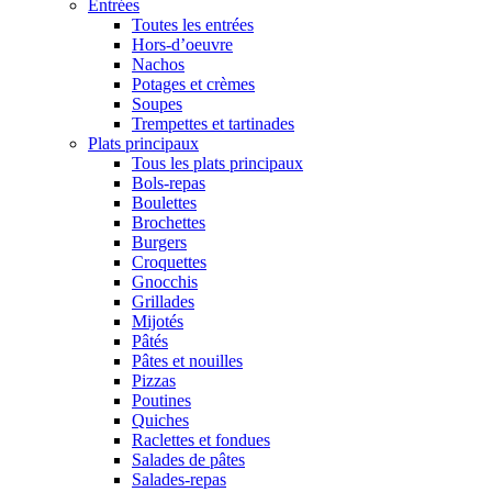
Entrées
Toutes les entrées
Hors-d’oeuvre
Nachos
Potages et crèmes
Soupes
Trempettes et tartinades
Plats principaux
Tous les plats principaux
Bols-repas
Boulettes
Brochettes
Burgers
Croquettes
Gnocchis
Grillades
Mijotés
Pâtés
Pâtes et nouilles
Pizzas
Poutines
Quiches
Raclettes et fondues
Salades de pâtes
Salades-repas