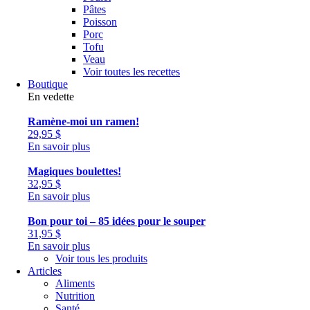
Pâtes
Poisson
Porc
Tofu
Veau
Voir toutes les recettes
Boutique
En vedette
Ramène-moi un ramen!
29,95
$
En savoir plus
Magiques boulettes!
32,95
$
En savoir plus
Bon pour toi – 85 idées pour le souper
31,95
$
En savoir plus
Voir tous les produits
Articles
Aliments
Nutrition
Santé