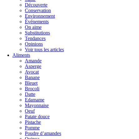
Découverte
Conservation
Environnement
Événements
On aime
Substitutions
Tendances
Opinions
Voir tous les articles
Aliments
Amande
Asperge
Avocat
Banane
Bleuet
Brocoli
Datte
Edamame
Mayonnaise
Oeuf
Patate douce
Pistache
Pomme
Poudre d’amandes
Quinoa