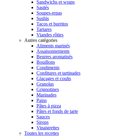
Sandwichs et wraps
Sautés
Soupes-repas
Sushis
Tacos et burritos
Tartares
Viandes rôties
Autres catégories
Aliments marinés
Assaisonnements
Beurres aromatisés
Bouillons
Condiments
Confitures et tartinades
Glaçages et coulis
Granolas
Grignotines
Marinades
Pains
Pâtes à pizza
Pâtes et fonds de tarte
Sauces
Sirops
Vinaigrettes
Toutes les recettes