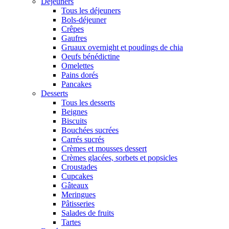
Déjeuners
Tous les déjeuners
Bols-déjeuner
Crêpes
Gaufres
Gruaux overnight et poudings de chia
Oeufs bénédictine
Omelettes
Pains dorés
Pancakes
Desserts
Tous les desserts
Beignes
Biscuits
Bouchées sucrées
Carrés sucrés
Crèmes et mousses dessert
Crèmes glacées, sorbets et popsicles
Croustades
Cupcakes
Gâteaux
Meringues
Pâtisseries
Salades de fruits
Tartes