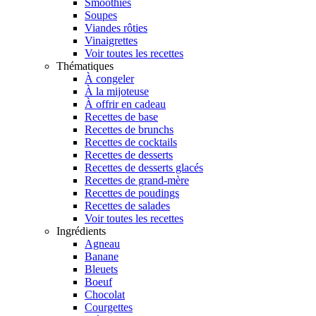
Smoothies
Soupes
Viandes rôties
Vinaigrettes
Voir toutes les recettes
Thématiques
À congeler
À la mijoteuse
À offrir en cadeau
Recettes de base
Recettes de brunchs
Recettes de cocktails
Recettes de desserts
Recettes de desserts glacés
Recettes de grand-mère
Recettes de poudings
Recettes de salades
Voir toutes les recettes
Ingrédients
Agneau
Banane
Bleuets
Boeuf
Chocolat
Courgettes