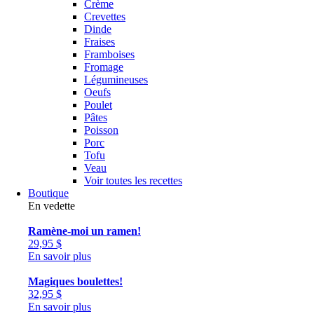
Crème
Crevettes
Dinde
Fraises
Framboises
Fromage
Légumineuses
Oeufs
Poulet
Pâtes
Poisson
Porc
Tofu
Veau
Voir toutes les recettes
Boutique
En vedette
Ramène-moi un ramen!
29,95
$
En savoir plus
Magiques boulettes!
32,95
$
En savoir plus