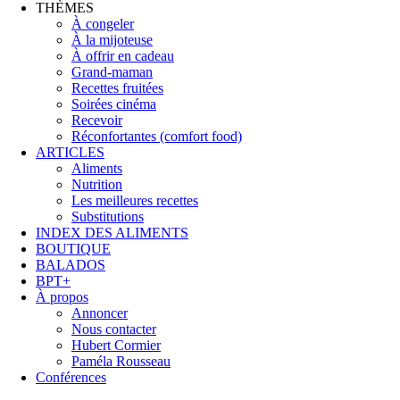
THÈMES
À congeler
À la mijoteuse
À offrir en cadeau
Grand-maman
Recettes fruitées
Soirées cinéma
Recevoir
Réconfortantes (comfort food)
ARTICLES
Aliments
Nutrition
Les meilleures recettes
Substitutions
INDEX DES ALIMENTS
BOUTIQUE
BALADOS
BPT+
À propos
Annoncer
Nous contacter
Hubert Cormier
Paméla Rousseau
Conférences