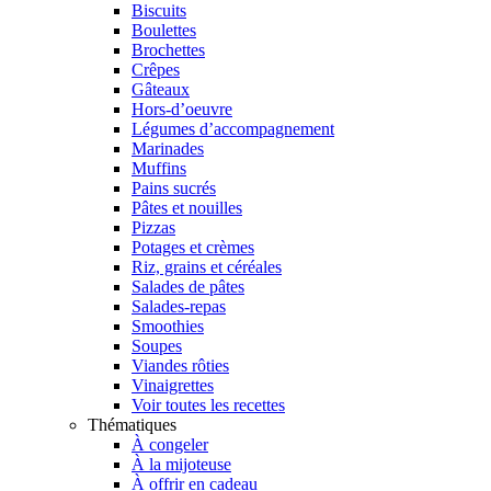
Biscuits
Boulettes
Brochettes
Crêpes
Gâteaux
Hors-d’oeuvre
Légumes d’accompagnement
Marinades
Muffins
Pains sucrés
Pâtes et nouilles
Pizzas
Potages et crèmes
Riz, grains et céréales
Salades de pâtes
Salades-repas
Smoothies
Soupes
Viandes rôties
Vinaigrettes
Voir toutes les recettes
Thématiques
À congeler
À la mijoteuse
À offrir en cadeau