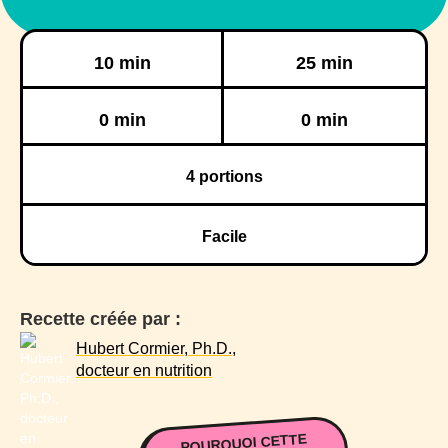
Préparation
Cuisson
10 min
25 min
Réfrigération
Congélation
0 min
0 min
4
portions
Facile
Recette créée par :
Hubert Cormier, Ph.D.,
docteur en nutrition
POURQUOI CETTE