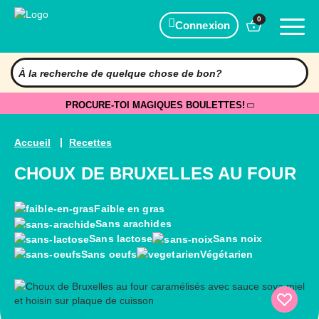
0
Connexion
PROCURE-TOI MAGIQUES BOULETTES!
Accueil
Recettes
CHOUX DE BRUXELLES AU FOUR
Faible en gras
Sans arachides
Sans lactose
Sans noix
Sans oeufs
Végétarien