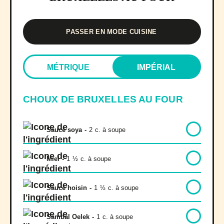
PASSER EN MODE CUISINE
MÉTRIQUE
IMPÉRIAL
CHOUX DE BRUXELLES AU FOUR
Sauce soya
-
2
c. à soupe
Miel
-
1
½
c. à soupe
Sauce hoisin
-
1
½
c. à soupe
Sambal Oelek
-
1
c. à soupe