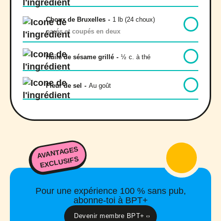
Choux de Bruxelles
-
1 lb (24 choux)
parés et coupés en deux
Huile de sésame grillé
-
½
c. à thé
Fleur de sel
-
Au goût
AVANTAGES
EXCLUSIFS
Pour une expérience 100 % sans pub,
abonne-toi à BPT+
Devenir membre BPT+