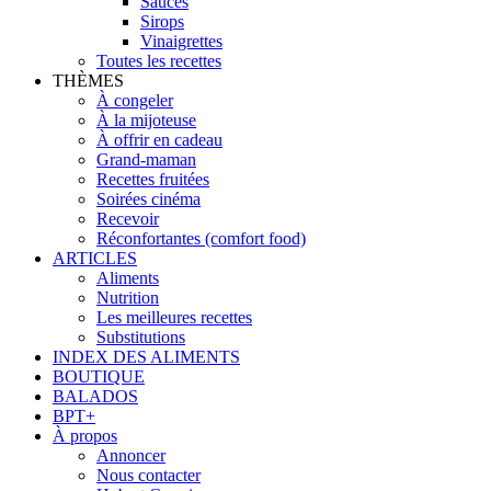
Sauces
Sirops
Vinaigrettes
Toutes les recettes
THÈMES
À congeler
À la mijoteuse
À offrir en cadeau
Grand-maman
Recettes fruitées
Soirées cinéma
Recevoir
Réconfortantes (comfort food)
ARTICLES
Aliments
Nutrition
Les meilleures recettes
Substitutions
INDEX DES ALIMENTS
BOUTIQUE
BALADOS
BPT+
À propos
Annoncer
Nous contacter