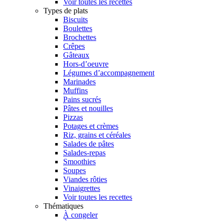
Voir toutes les recettes
Types de plats
Biscuits
Boulettes
Brochettes
Crêpes
Gâteaux
Hors-d’oeuvre
Légumes d’accompagnement
Marinades
Muffins
Pains sucrés
Pâtes et nouilles
Pizzas
Potages et crèmes
Riz, grains et céréales
Salades de pâtes
Salades-repas
Smoothies
Soupes
Viandes rôties
Vinaigrettes
Voir toutes les recettes
Thématiques
À congeler