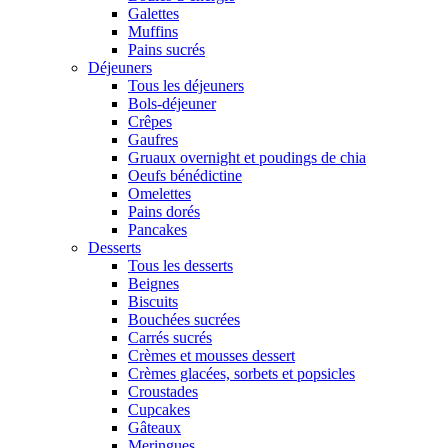
Galettes
Muffins
Pains sucrés
Déjeuners
Tous les déjeuners
Bols-déjeuner
Crêpes
Gaufres
Gruaux overnight et poudings de chia
Oeufs bénédictine
Omelettes
Pains dorés
Pancakes
Desserts
Tous les desserts
Beignes
Biscuits
Bouchées sucrées
Carrés sucrés
Crèmes et mousses dessert
Crèmes glacées, sorbets et popsicles
Croustades
Cupcakes
Gâteaux
Meringues