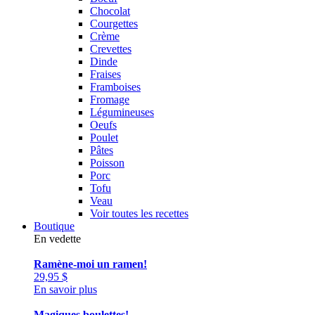
Chocolat
Courgettes
Crème
Crevettes
Dinde
Fraises
Framboises
Fromage
Légumineuses
Oeufs
Poulet
Pâtes
Poisson
Porc
Tofu
Veau
Voir toutes les recettes
Boutique
En vedette
Ramène-moi un ramen!
29,95
$
En savoir plus
Magiques boulettes!