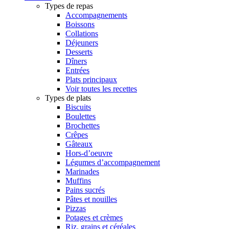
Types de repas
Accompagnements
Boissons
Collations
Déjeuners
Desserts
Dîners
Entrées
Plats principaux
Voir toutes les recettes
Types de plats
Biscuits
Boulettes
Brochettes
Crêpes
Gâteaux
Hors-d’oeuvre
Légumes d’accompagnement
Marinades
Muffins
Pains sucrés
Pâtes et nouilles
Pizzas
Potages et crèmes
Riz, grains et céréales