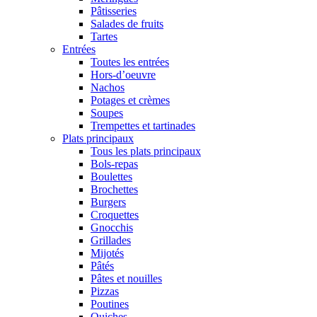
Pâtisseries
Salades de fruits
Tartes
Entrées
Toutes les entrées
Hors-d’oeuvre
Nachos
Potages et crèmes
Soupes
Trempettes et tartinades
Plats principaux
Tous les plats principaux
Bols-repas
Boulettes
Brochettes
Burgers
Croquettes
Gnocchis
Grillades
Mijotés
Pâtés
Pâtes et nouilles
Pizzas
Poutines
Quiches