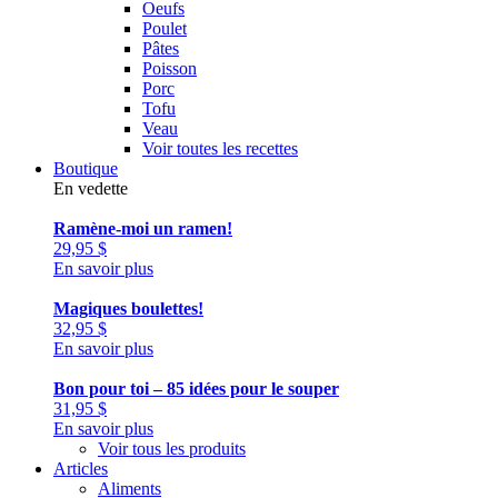
Oeufs
Poulet
Pâtes
Poisson
Porc
Tofu
Veau
Voir toutes les recettes
Boutique
En vedette
Ramène-moi un ramen!
29,95
$
En savoir plus
Magiques boulettes!
32,95
$
En savoir plus
Bon pour toi – 85 idées pour le souper
31,95
$
En savoir plus
Voir tous les produits
Articles
Aliments