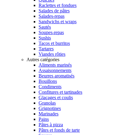
Raclettes et fondues
Salades de pâtes
Salades-repas
Sandwichs et wraps
Sautés
Soupes-repas
Sushis
Tacos et burritos
Tartares
Viandes rôties
Autres catégories
Aliments marinés
Assaisonnements
Beurres aromatisés
Bouillons
Condiments
Confitures et tartinades
Glaçages et coulis
Granolas
Grignotines
Marinades
Pains
Pâtes à pizza
Pâtes et fonds de tarte