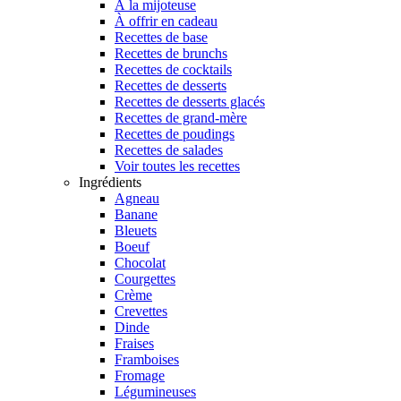
À la mijoteuse
À offrir en cadeau
Recettes de base
Recettes de brunchs
Recettes de cocktails
Recettes de desserts
Recettes de desserts glacés
Recettes de grand-mère
Recettes de poudings
Recettes de salades
Voir toutes les recettes
Ingrédients
Agneau
Banane
Bleuets
Boeuf
Chocolat
Courgettes
Crème
Crevettes
Dinde
Fraises
Framboises
Fromage
Légumineuses