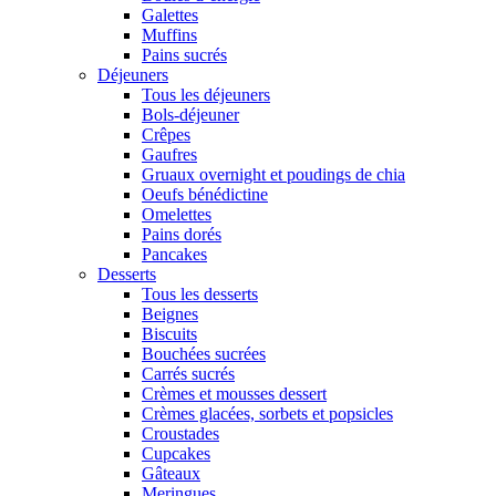
Galettes
Muffins
Pains sucrés
Déjeuners
Tous les déjeuners
Bols-déjeuner
Crêpes
Gaufres
Gruaux overnight et poudings de chia
Oeufs bénédictine
Omelettes
Pains dorés
Pancakes
Desserts
Tous les desserts
Beignes
Biscuits
Bouchées sucrées
Carrés sucrés
Crèmes et mousses dessert
Crèmes glacées, sorbets et popsicles
Croustades
Cupcakes
Gâteaux
Meringues