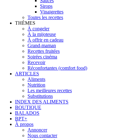
Sauces
Sirops
Vinaigrettes
Toutes les recettes
THÈMES
À congeler
À la mijoteuse
À offrir en cadeau
Grand-maman
Recettes fruitées
Soirées cinéma
Recevoir
Réconfortantes (comfort food)
ARTICLES
Aliments
Nutrition
Les meilleures recettes
Substitutions
INDEX DES ALIMENTS
BOUTIQUE
BALADOS
BPT+
À propos
Annoncer
Nous contacter