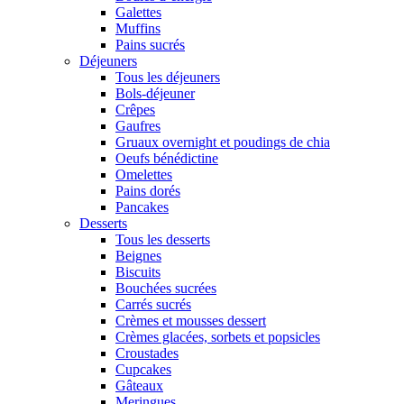
Galettes
Muffins
Pains sucrés
Déjeuners
Tous les déjeuners
Bols-déjeuner
Crêpes
Gaufres
Gruaux overnight et poudings de chia
Oeufs bénédictine
Omelettes
Pains dorés
Pancakes
Desserts
Tous les desserts
Beignes
Biscuits
Bouchées sucrées
Carrés sucrés
Crèmes et mousses dessert
Crèmes glacées, sorbets et popsicles
Croustades
Cupcakes
Gâteaux
Meringues