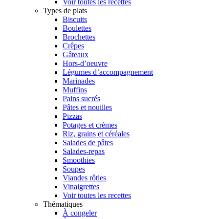
Voir toutes les recettes
Types de plats
Biscuits
Boulettes
Brochettes
Crêpes
Gâteaux
Hors-d’oeuvre
Légumes d’accompagnement
Marinades
Muffins
Pains sucrés
Pâtes et nouilles
Pizzas
Potages et crèmes
Riz, grains et céréales
Salades de pâtes
Salades-repas
Smoothies
Soupes
Viandes rôties
Vinaigrettes
Voir toutes les recettes
Thématiques
À congeler