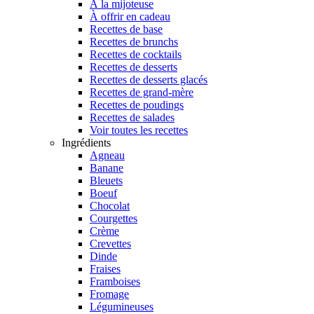
À la mijoteuse
À offrir en cadeau
Recettes de base
Recettes de brunchs
Recettes de cocktails
Recettes de desserts
Recettes de desserts glacés
Recettes de grand-mère
Recettes de poudings
Recettes de salades
Voir toutes les recettes
Ingrédients
Agneau
Banane
Bleuets
Boeuf
Chocolat
Courgettes
Crème
Crevettes
Dinde
Fraises
Framboises
Fromage
Légumineuses