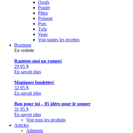
Oeufs
Poulet
Pâtes
Poisson
Porc
Tofu
Veau
Voir toutes les recettes
Boutique
En vedette
Ramène-moi un ramen!
29,95
$
En savoir plus
Magiques boulettes!
32,95
$
En savoir plus
Bon pour toi – 85 idées pour le souper
31,95
$
En savoir plus
Voir tous les produits
Articles
Aliments