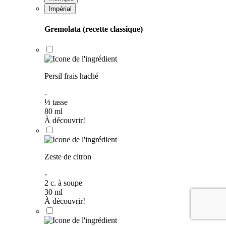
Impérial
Gremolata (recette classique)
Persil frais haché
-
⅓
tasse
80
ml
À découvrir!
Zeste de citron
-
2
c. à soupe
30
ml
À découvrir!