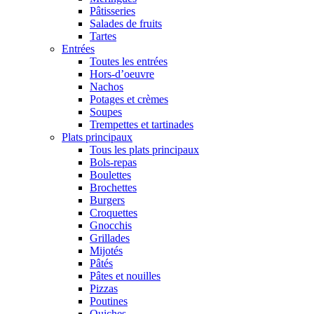
Pâtisseries
Salades de fruits
Tartes
Entrées
Toutes les entrées
Hors-d’oeuvre
Nachos
Potages et crèmes
Soupes
Trempettes et tartinades
Plats principaux
Tous les plats principaux
Bols-repas
Boulettes
Brochettes
Burgers
Croquettes
Gnocchis
Grillades
Mijotés
Pâtés
Pâtes et nouilles
Pizzas
Poutines
Quiches