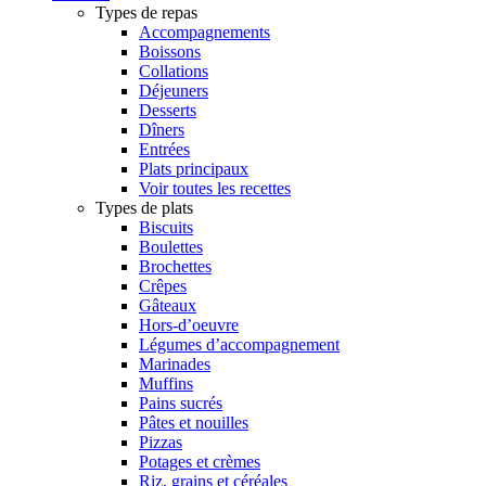
Types de repas
Accompagnements
Boissons
Collations
Déjeuners
Desserts
Dîners
Entrées
Plats principaux
Voir toutes les recettes
Types de plats
Biscuits
Boulettes
Brochettes
Crêpes
Gâteaux
Hors-d’oeuvre
Légumes d’accompagnement
Marinades
Muffins
Pains sucrés
Pâtes et nouilles
Pizzas
Potages et crèmes
Riz, grains et céréales