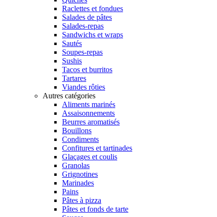
Raclettes et fondues
Salades de pâtes
Salades-repas
Sandwichs et wraps
Sautés
Soupes-repas
Sushis
Tacos et burritos
Tartares
Viandes rôties
Autres catégories
Aliments marinés
Assaisonnements
Beurres aromatisés
Bouillons
Condiments
Confitures et tartinades
Glaçages et coulis
Granolas
Grignotines
Marinades
Pains
Pâtes à pizza
Pâtes et fonds de tarte