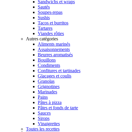
Sandwichs et wraps
Sautés
Soupes-repas
Sushis
Tacos et burritos
Tartares
Viandes rôties
Autres catégories
Aliments marinés
Assaisonnements
Beurres aromatisés
Bouillons
Condiments
Confitures et tartinades
Glaçages et coulis
Granolas
Grignotines
Marinades
Pains
Pâtes à pizza
Pâtes et fonds de tarte
Sauces
Sirops
Vinaigrettes
Toutes les recettes