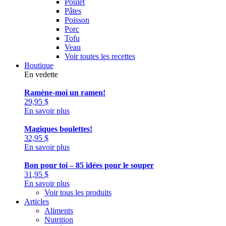
Poulet
Pâtes
Poisson
Porc
Tofu
Veau
Voir toutes les recettes
Boutique
En vedette
Ramène-moi un ramen!
29,95
$
En savoir plus
Magiques boulettes!
32,95
$
En savoir plus
Bon pour toi – 85 idées pour le souper
31,95
$
En savoir plus
Voir tous les produits
Articles
Aliments
Nutrition