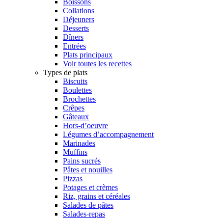
Boissons
Collations
Déjeuners
Desserts
Dîners
Entrées
Plats principaux
Voir toutes les recettes
Types de plats
Biscuits
Boulettes
Brochettes
Crêpes
Gâteaux
Hors-d’oeuvre
Légumes d’accompagnement
Marinades
Muffins
Pains sucrés
Pâtes et nouilles
Pizzas
Potages et crèmes
Riz, grains et céréales
Salades de pâtes
Salades-repas