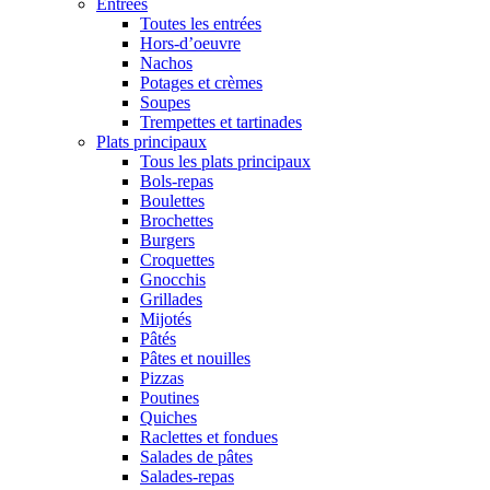
Entrées
Toutes les entrées
Hors-d’oeuvre
Nachos
Potages et crèmes
Soupes
Trempettes et tartinades
Plats principaux
Tous les plats principaux
Bols-repas
Boulettes
Brochettes
Burgers
Croquettes
Gnocchis
Grillades
Mijotés
Pâtés
Pâtes et nouilles
Pizzas
Poutines
Quiches
Raclettes et fondues
Salades de pâtes
Salades-repas