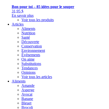
Bon pour toi – 85 idées pour le souper
31,95
$
En savoir plus
Voir tous les produits
Articles
Aliments
Nutrition
Santé
Découverte
Conservation
Environnement
Événements
On aime
Substitutions
Tendances
Opinions
Voir tous les articles
Aliments
Amande
Asperge
Avocat
Banane
Bleuet
Brocoli