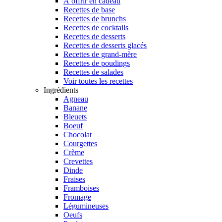
À offrir en cadeau
Recettes de base
Recettes de brunchs
Recettes de cocktails
Recettes de desserts
Recettes de desserts glacés
Recettes de grand-mère
Recettes de poudings
Recettes de salades
Voir toutes les recettes
Ingrédients
Agneau
Banane
Bleuets
Boeuf
Chocolat
Courgettes
Crème
Crevettes
Dinde
Fraises
Framboises
Fromage
Légumineuses
Oeufs