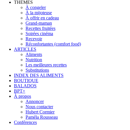
THÈMES
À congeler
À la mijoteuse
À offrir en cadeau
Grand-maman
Recettes fruitées
Soirées cinéma
Recevoir
Réconfortantes (comfort food)
ARTICLES
Aliments
Nutrition
Les meilleures recettes
Substitutions
INDEX DES ALIMENTS
BOUTIQUE
BALADOS
BPT+
À propos
Annoncer
Nous contacter
Hubert Cormier
Paméla Rousseau
Conférences