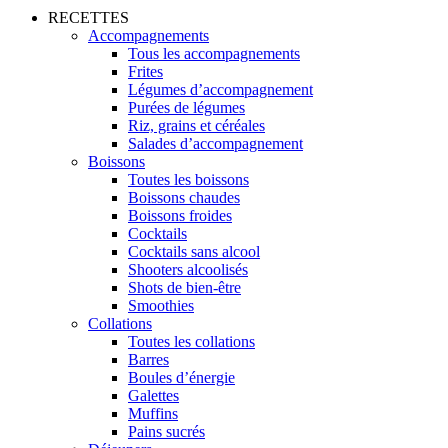
RECETTES
Accompagnements
Tous les accompagnements
Frites
Légumes d’accompagnement
Purées de légumes
Riz, grains et céréales
Salades d’accompagnement
Boissons
Toutes les boissons
Boissons chaudes
Boissons froides
Cocktails
Cocktails sans alcool
Shooters alcoolisés
Shots de bien-être
Smoothies
Collations
Toutes les collations
Barres
Boules d’énergie
Galettes
Muffins
Pains sucrés