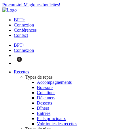
Procure-toi Magiques boulettes!
BPT+
Connexion
Conférences
Contact
BPT+
Connexion
0
Recettes
Types de repas
Accompagnements
Boissons
Collations
Déjeuners
Desserts
Dîners
Entrées
Plats principaux
Voir toutes les recettes
Types de plats