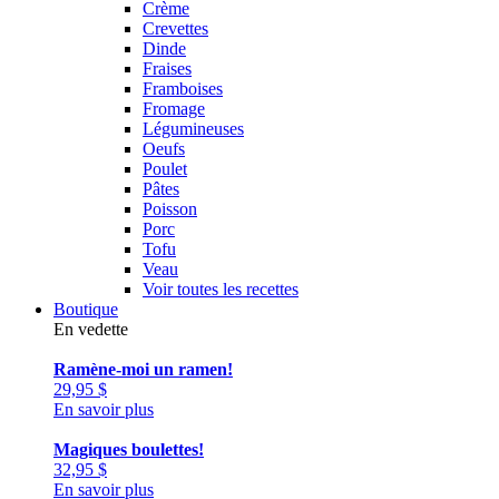
Crème
Crevettes
Dinde
Fraises
Framboises
Fromage
Légumineuses
Oeufs
Poulet
Pâtes
Poisson
Porc
Tofu
Veau
Voir toutes les recettes
Boutique
En vedette
Ramène-moi un ramen!
29,95
$
En savoir plus
Magiques boulettes!
32,95
$
En savoir plus