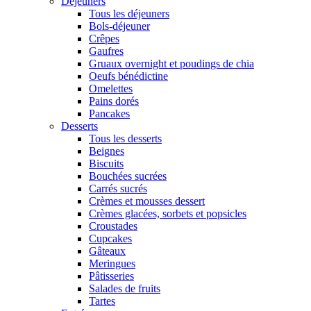
Déjeuners
Tous les déjeuners
Bols-déjeuner
Crêpes
Gaufres
Gruaux overnight et poudings de chia
Oeufs bénédictine
Omelettes
Pains dorés
Pancakes
Desserts
Tous les desserts
Beignes
Biscuits
Bouchées sucrées
Carrés sucrés
Crèmes et mousses dessert
Crèmes glacées, sorbets et popsicles
Croustades
Cupcakes
Gâteaux
Meringues
Pâtisseries
Salades de fruits
Tartes