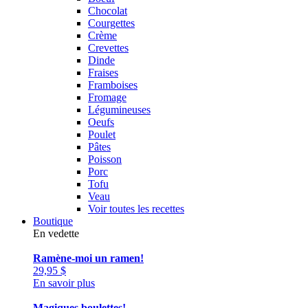
Chocolat
Courgettes
Crème
Crevettes
Dinde
Fraises
Framboises
Fromage
Légumineuses
Oeufs
Poulet
Pâtes
Poisson
Porc
Tofu
Veau
Voir toutes les recettes
Boutique
En vedette
Ramène-moi un ramen!
29,95
$
En savoir plus
Magiques boulettes!