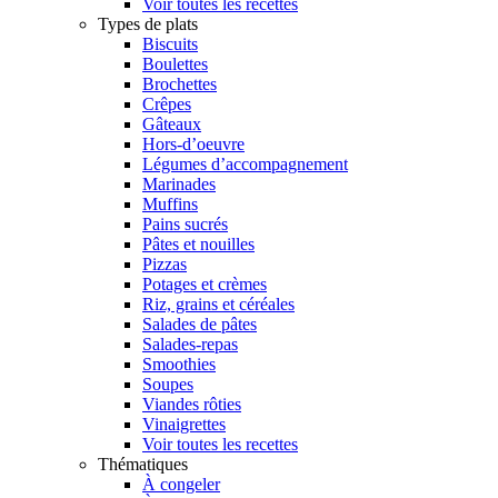
Voir toutes les recettes
Types de plats
Biscuits
Boulettes
Brochettes
Crêpes
Gâteaux
Hors-d’oeuvre
Légumes d’accompagnement
Marinades
Muffins
Pains sucrés
Pâtes et nouilles
Pizzas
Potages et crèmes
Riz, grains et céréales
Salades de pâtes
Salades-repas
Smoothies
Soupes
Viandes rôties
Vinaigrettes
Voir toutes les recettes
Thématiques
À congeler