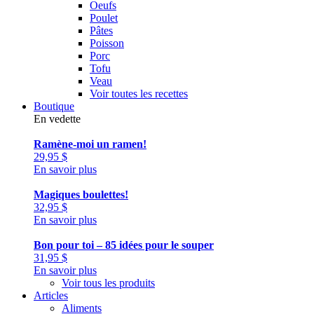
Oeufs
Poulet
Pâtes
Poisson
Porc
Tofu
Veau
Voir toutes les recettes
Boutique
En vedette
Ramène-moi un ramen!
29,95
$
En savoir plus
Magiques boulettes!
32,95
$
En savoir plus
Bon pour toi – 85 idées pour le souper
31,95
$
En savoir plus
Voir tous les produits
Articles
Aliments