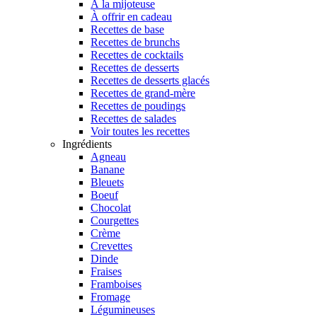
À la mijoteuse
À offrir en cadeau
Recettes de base
Recettes de brunchs
Recettes de cocktails
Recettes de desserts
Recettes de desserts glacés
Recettes de grand-mère
Recettes de poudings
Recettes de salades
Voir toutes les recettes
Ingrédients
Agneau
Banane
Bleuets
Boeuf
Chocolat
Courgettes
Crème
Crevettes
Dinde
Fraises
Framboises
Fromage
Légumineuses