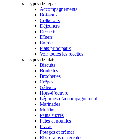
Types de repas
Accompagnements
Boissons
Collations
Déjeuners
Desserts
Dîners
Entrées
Plats principaux
Voir toutes les recettes
Types de plats
Biscuits
Boulettes
Brochettes
Crêpes
Gâteaux
Hors-d’oeuvre
Légumes d’accompagnement
Marinades
Muffins
Pains sucrés
Pâtes et nouilles
Pizzas
Potages et crèmes
Riz, grains et céréales