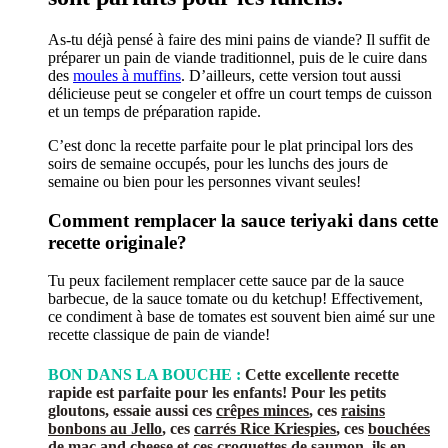
As-tu déjà pensé à faire des mini pains de viande? Il suffit de
préparer un pain de viande traditionnel, puis de le cuire dans
des
moules à muffins
. D’ailleurs, cette version tout aussi
délicieuse peut se congeler et offre un court temps de cuisson
et un temps de préparation rapide.
C’est donc la recette parfaite pour le plat principal lors des
soirs de semaine occupés, pour les lunchs des jours de
semaine ou bien pour les personnes vivant seules!
Comment remplacer la sauce teriyaki dans cette
recette originale?
Tu peux facilement remplacer cette sauce par de la sauce
barbecue, de la sauce tomate ou du ketchup! Effectivement,
ce condiment à base de tomates est souvent bien aimé sur une
recette classique de pain de viande!
BON DANS LA BOUCHE :
Cette excellente recette
rapide est parfaite pour les enfants! Pour les petits
gloutons, essaie aussi ces
crêpes minces
, ces
raisins
bonbons au Jello
, ces
carrés Rice Kriespies
, ces
bouchées
de mac and cheese
et ces
croquettes de saumon
, ils en