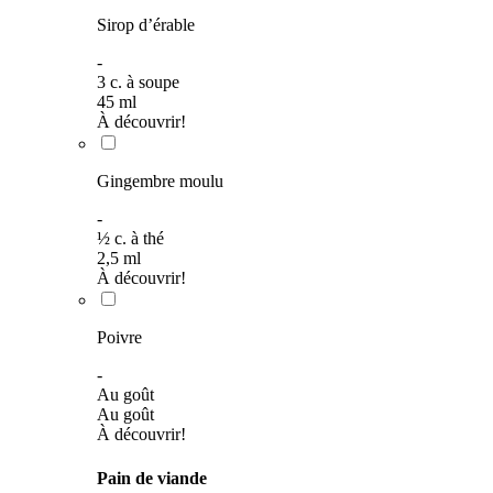
Sirop d’érable
-
3
c. à soupe
45
ml
À découvrir!
Gingembre moulu
-
½
c. à thé
2,5
ml
À découvrir!
Poivre
-
Au goût
Au goût
À découvrir!
Pain de viande