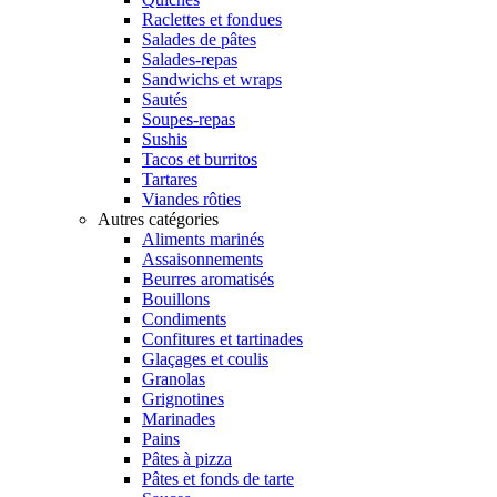
Raclettes et fondues
Salades de pâtes
Salades-repas
Sandwichs et wraps
Sautés
Soupes-repas
Sushis
Tacos et burritos
Tartares
Viandes rôties
Autres catégories
Aliments marinés
Assaisonnements
Beurres aromatisés
Bouillons
Condiments
Confitures et tartinades
Glaçages et coulis
Granolas
Grignotines
Marinades
Pains
Pâtes à pizza
Pâtes et fonds de tarte