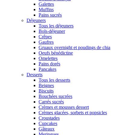
Galettes
Muffins
Pains sucrés
Déjeuners
Tous les déjeuners
Bols-déjeuner
Crêpes
Gaufres
Gruaux overnight et poudings de chia
Oeufs bénédictine
Omelettes
Pains dorés
Pancakes
Desserts
Tous les desserts
Beignes
Biscuits
Bouchées sucrées
Carrés sucrés
Crèmes et mousses dessert
Crèmes glacées, sorbets et popsicles
Croustades
Cupcakes
Gâteaux
Meringues