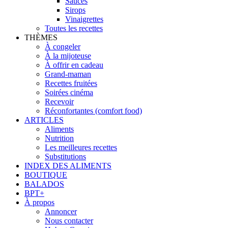
Sauces
Sirops
Vinaigrettes
Toutes les recettes
THÈMES
À congeler
À la mijoteuse
À offrir en cadeau
Grand-maman
Recettes fruitées
Soirées cinéma
Recevoir
Réconfortantes (comfort food)
ARTICLES
Aliments
Nutrition
Les meilleures recettes
Substitutions
INDEX DES ALIMENTS
BOUTIQUE
BALADOS
BPT+
À propos
Annoncer
Nous contacter