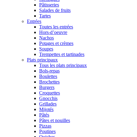
Pâtisseries
Salades de fruits
Tartes
Entrées
Toutes les entrées
Hors-d’oeuvre
Nachos
Potages et crèmes
Soupes
Trempettes et tartinades
Plats principaux
Tous les plats principaux
Bols-repas
Boulettes
Brochettes
Burgers
Croquettes
Gnocchis
Grillades
Mijotés
Pâtés
Pâtes et nouilles
Pizzas
Poutines
Quiches