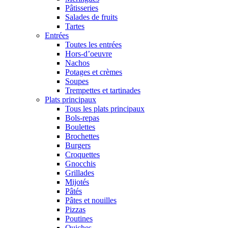
Pâtisseries
Salades de fruits
Tartes
Entrées
Toutes les entrées
Hors-d’oeuvre
Nachos
Potages et crèmes
Soupes
Trempettes et tartinades
Plats principaux
Tous les plats principaux
Bols-repas
Boulettes
Brochettes
Burgers
Croquettes
Gnocchis
Grillades
Mijotés
Pâtés
Pâtes et nouilles
Pizzas
Poutines
Quiches