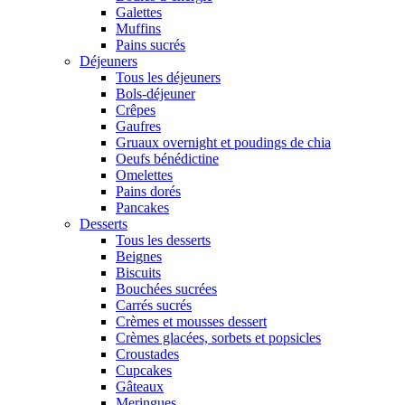
Galettes
Muffins
Pains sucrés
Déjeuners
Tous les déjeuners
Bols-déjeuner
Crêpes
Gaufres
Gruaux overnight et poudings de chia
Oeufs bénédictine
Omelettes
Pains dorés
Pancakes
Desserts
Tous les desserts
Beignes
Biscuits
Bouchées sucrées
Carrés sucrés
Crèmes et mousses dessert
Crèmes glacées, sorbets et popsicles
Croustades
Cupcakes
Gâteaux
Meringues