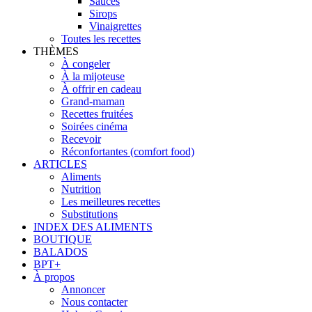
Sauces
Sirops
Vinaigrettes
Toutes les recettes
THÈMES
À congeler
À la mijoteuse
À offrir en cadeau
Grand-maman
Recettes fruitées
Soirées cinéma
Recevoir
Réconfortantes (comfort food)
ARTICLES
Aliments
Nutrition
Les meilleures recettes
Substitutions
INDEX DES ALIMENTS
BOUTIQUE
BALADOS
BPT+
À propos
Annoncer
Nous contacter