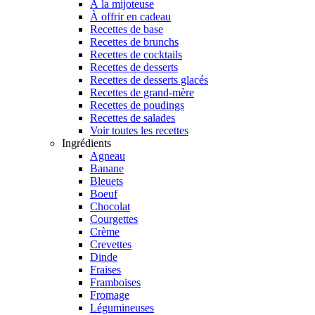
À la mijoteuse
À offrir en cadeau
Recettes de base
Recettes de brunchs
Recettes de cocktails
Recettes de desserts
Recettes de desserts glacés
Recettes de grand-mère
Recettes de poudings
Recettes de salades
Voir toutes les recettes
Ingrédients
Agneau
Banane
Bleuets
Boeuf
Chocolat
Courgettes
Crème
Crevettes
Dinde
Fraises
Framboises
Fromage
Légumineuses