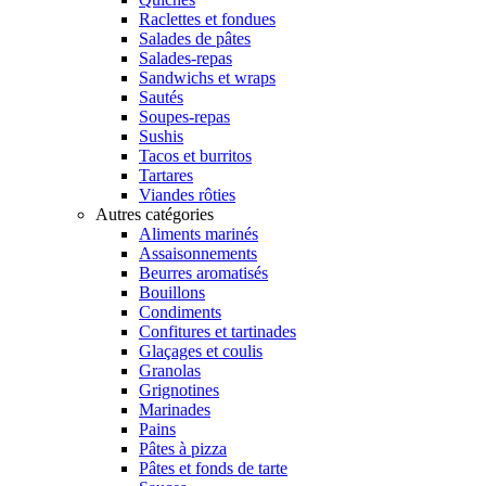
Raclettes et fondues
Salades de pâtes
Salades-repas
Sandwichs et wraps
Sautés
Soupes-repas
Sushis
Tacos et burritos
Tartares
Viandes rôties
Autres catégories
Aliments marinés
Assaisonnements
Beurres aromatisés
Bouillons
Condiments
Confitures et tartinades
Glaçages et coulis
Granolas
Grignotines
Marinades
Pains
Pâtes à pizza
Pâtes et fonds de tarte