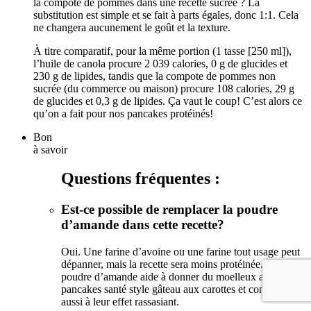
la compote de pommes dans une recette sucrée ? La
substitution est simple et se fait à parts égales, donc 1:1. Cela
ne changera aucunement le goût et la texture.
À titre comparatif, pour la même portion (1 tasse [250 ml]),
l’huile de canola procure 2 039 calories, 0 g de glucides et
230 g de lipides, tandis que la compote de pommes non
sucrée (du commerce ou maison) procure 108 calories, 29 g
de glucides et 0,3 g de lipides. Ça vaut le coup! C’est alors ce
qu’on a fait pour nos pancakes protéinés!
Bon
à savoir
Questions fréquentes :
Est-ce possible de remplacer la poudre
d’amande dans cette recette?
Oui. Une farine d’avoine ou une farine tout usage peut
dépanner, mais la recette sera moins protéinée. La
poudre d’amande aide à donner du moelleux aux
pancakes santé style gâteau aux carottes et contribue
aussi à leur effet rassasiant.