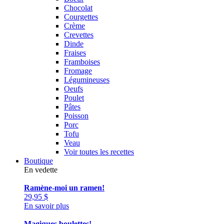
Chocolat
Courgettes
Crème
Crevettes
Dinde
Fraises
Framboises
Fromage
Légumineuses
Oeufs
Poulet
Pâtes
Poisson
Porc
Tofu
Veau
Voir toutes les recettes
Boutique
En vedette
Ramène-moi un ramen!
29,95
$
En savoir plus
Magiques boulettes!