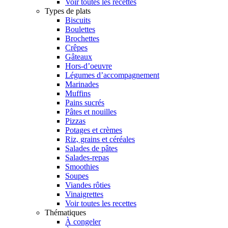
Voir toutes les recettes
Types de plats
Biscuits
Boulettes
Brochettes
Crêpes
Gâteaux
Hors-d’oeuvre
Légumes d’accompagnement
Marinades
Muffins
Pains sucrés
Pâtes et nouilles
Pizzas
Potages et crèmes
Riz, grains et céréales
Salades de pâtes
Salades-repas
Smoothies
Soupes
Viandes rôties
Vinaigrettes
Voir toutes les recettes
Thématiques
À congeler