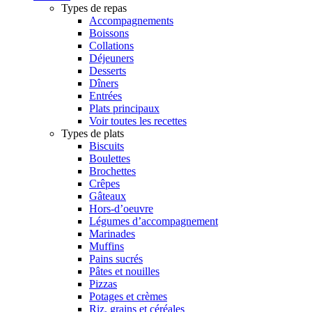
Types de repas
Accompagnements
Boissons
Collations
Déjeuners
Desserts
Dîners
Entrées
Plats principaux
Voir toutes les recettes
Types de plats
Biscuits
Boulettes
Brochettes
Crêpes
Gâteaux
Hors-d’oeuvre
Légumes d’accompagnement
Marinades
Muffins
Pains sucrés
Pâtes et nouilles
Pizzas
Potages et crèmes
Riz, grains et céréales