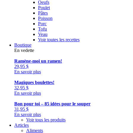
Oeufs
Poulet
Pâtes
Poisson
Porc
Tofu
Veau
Voir toutes les recettes
Boutique
En vedette
Ramène-moi un ramen!
29,95
$
En savoir plus
Magiques boulettes!
32,95
$
En savoir plus
Bon pour toi – 85 idées pour le souper
31,95
$
En savoir plus
Voir tous les produits
Articles
Aliments