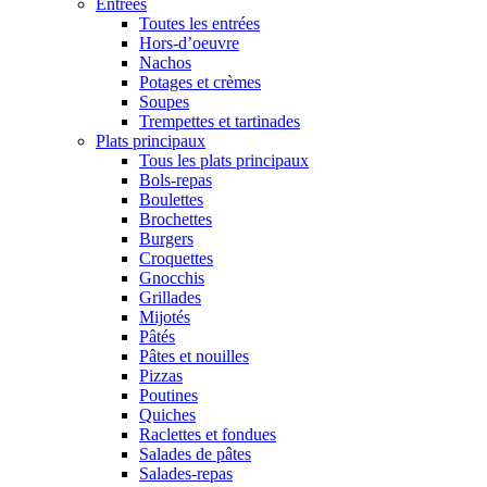
Entrées
Toutes les entrées
Hors-d’oeuvre
Nachos
Potages et crèmes
Soupes
Trempettes et tartinades
Plats principaux
Tous les plats principaux
Bols-repas
Boulettes
Brochettes
Burgers
Croquettes
Gnocchis
Grillades
Mijotés
Pâtés
Pâtes et nouilles
Pizzas
Poutines
Quiches
Raclettes et fondues
Salades de pâtes
Salades-repas