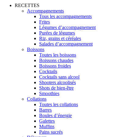
RECETTES
Accompagnements
Tous les accompagnements
Frites
Légumes d’accompagnement
Purées de légumes
Riz, grains et céréales
Salades d’accompagnement
Boissons
Toutes les boissons
Boissons chaudes
Boissons froides
Cocktails
Cocktails sans alcool
Shooters alcoolisés
Shots de bien-être
Smoothies
Collations
Toutes les collations
Barres
Boules d’énergie
Galettes
Muffins
Pains sucrés