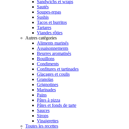
Sandwichs et wraps
Sautés
Soupes-repas
Sushis
Tacos et burritos
Tartares
Viandes rôties
Autres catégories
Aliments marinés
Assaisonnements
Beurres aromatisés
Bouillons
Condiments
Confitures et tartinades
Glaçages et coulis
Granolas
Grignotines
Marinades
Pains
Pâtes à pizza
Pâtes et fonds de tarte
Sauces
Sirops
Vinaigrettes
Toutes les recettes