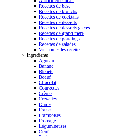
À offrir en cadeau
Recettes de base
Recettes de brunchs
Recettes de cocktails
Recettes de desserts
Recettes de desserts glacés
Recettes de grand-mère
Recettes de poudings
Recettes de salades
Voir toutes les recettes
Ingrédients
Agneau
Banane
Bleuets
Boeuf
Chocolat
Courgettes
Crème
Crevettes
Dinde
Fraises
Framboises
Fromage
Légumineuses
Oeufs