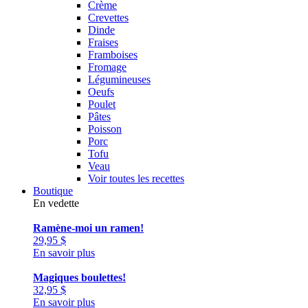
Crème
Crevettes
Dinde
Fraises
Framboises
Fromage
Légumineuses
Oeufs
Poulet
Pâtes
Poisson
Porc
Tofu
Veau
Voir toutes les recettes
Boutique
En vedette
Ramène-moi un ramen!
29,95
$
En savoir plus
Magiques boulettes!
32,95
$
En savoir plus