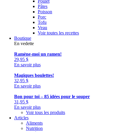
Poulet
Pâtes
Poisson
Porc
Tofu
Veau
Voir toutes les recettes
Boutique
En vedette
Ramène-moi un ramen!
29,95
$
En savoir plus
Magiques boulettes!
32,95
$
En savoir plus
Bon pour toi – 85 idées pour le souper
31,95
$
En savoir plus
Voir tous les produits
Articles
Aliments
Nutrition