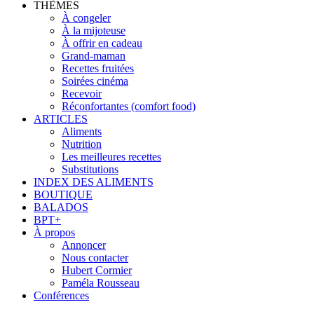
THÈMES
À congeler
À la mijoteuse
À offrir en cadeau
Grand-maman
Recettes fruitées
Soirées cinéma
Recevoir
Réconfortantes (comfort food)
ARTICLES
Aliments
Nutrition
Les meilleures recettes
Substitutions
INDEX DES ALIMENTS
BOUTIQUE
BALADOS
BPT+
À propos
Annoncer
Nous contacter
Hubert Cormier
Paméla Rousseau
Conférences