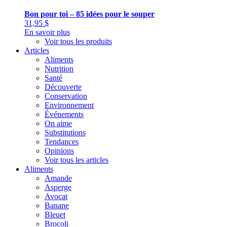
Bon pour toi – 85 idées pour le souper
31,95
$
En savoir plus
Voir tous les produits
Articles
Aliments
Nutrition
Santé
Découverte
Conservation
Environnement
Événements
On aime
Substitutions
Tendances
Opinions
Voir tous les articles
Aliments
Amande
Asperge
Avocat
Banane
Bleuet
Brocoli