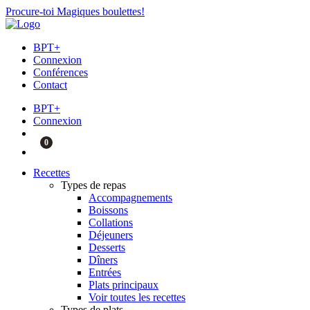
Procure-toi Magiques boulettes!
BPT+
Connexion
Conférences
Contact
BPT+
Connexion
0
Recettes
Types de repas
Accompagnements
Boissons
Collations
Déjeuners
Desserts
Dîners
Entrées
Plats principaux
Voir toutes les recettes
Types de plats