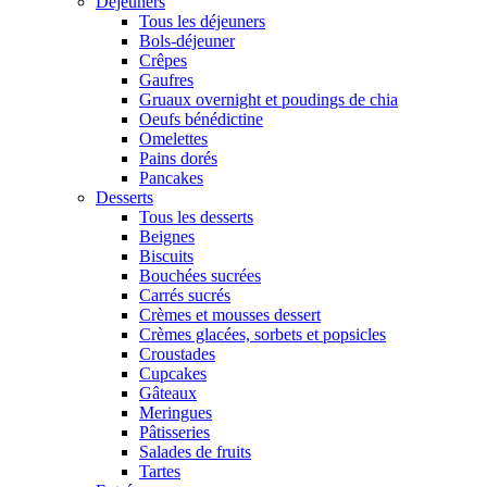
Déjeuners
Tous les déjeuners
Bols-déjeuner
Crêpes
Gaufres
Gruaux overnight et poudings de chia
Oeufs bénédictine
Omelettes
Pains dorés
Pancakes
Desserts
Tous les desserts
Beignes
Biscuits
Bouchées sucrées
Carrés sucrés
Crèmes et mousses dessert
Crèmes glacées, sorbets et popsicles
Croustades
Cupcakes
Gâteaux
Meringues
Pâtisseries
Salades de fruits
Tartes