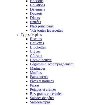
Boissons
Collations
Déjeuners
Desserts
Dîners
Entrées
Plats principaux
Voir toutes les recettes
Types de plats
Biscuits
Boulettes
Brochettes
Crêpes
Gâteaux
Hors-d’oeuvre
Légumes d’accompagnement
Marinades
Muffins
Pains sucrés
Pâtes et nouilles
Pizzas
Potages et crèmes
Riz, grains et céréales
Salades de pâtes
Salades-repas