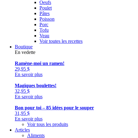
Oeufs
Poulet
Pâtes
Poisson
Porc
Tofu
Veau
Voir toutes les recettes
Boutique
En vedette
Ramène-moi un ramen!
29,95
$
En savoir plus
Magiques boulettes!
32,95
$
En savoir plus
Bon pour toi – 85 idées pour le souper
31,95
$
En savoir plus
Voir tous les produits
Articles
Aliments