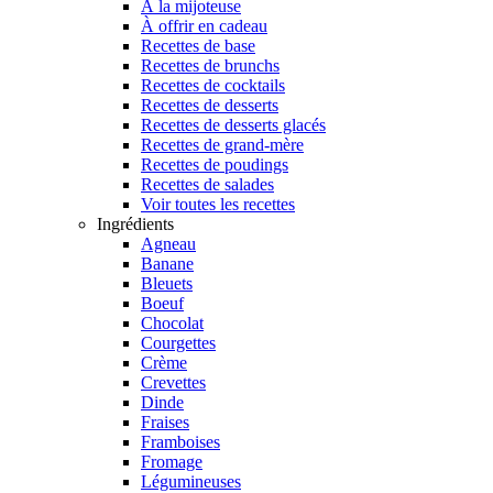
À la mijoteuse
À offrir en cadeau
Recettes de base
Recettes de brunchs
Recettes de cocktails
Recettes de desserts
Recettes de desserts glacés
Recettes de grand-mère
Recettes de poudings
Recettes de salades
Voir toutes les recettes
Ingrédients
Agneau
Banane
Bleuets
Boeuf
Chocolat
Courgettes
Crème
Crevettes
Dinde
Fraises
Framboises
Fromage
Légumineuses