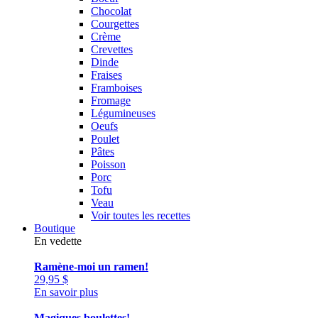
Chocolat
Courgettes
Crème
Crevettes
Dinde
Fraises
Framboises
Fromage
Légumineuses
Oeufs
Poulet
Pâtes
Poisson
Porc
Tofu
Veau
Voir toutes les recettes
Boutique
En vedette
Ramène-moi un ramen!
29,95
$
En savoir plus
Magiques boulettes!