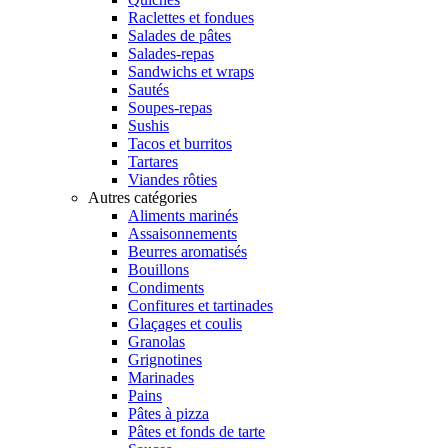
Raclettes et fondues
Salades de pâtes
Salades-repas
Sandwichs et wraps
Sautés
Soupes-repas
Sushis
Tacos et burritos
Tartares
Viandes rôties
Autres catégories
Aliments marinés
Assaisonnements
Beurres aromatisés
Bouillons
Condiments
Confitures et tartinades
Glaçages et coulis
Granolas
Grignotines
Marinades
Pains
Pâtes à pizza
Pâtes et fonds de tarte