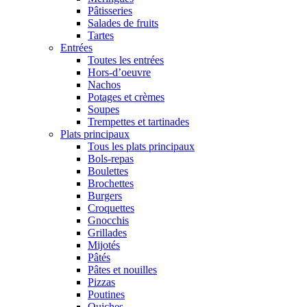
Pâtisseries
Salades de fruits
Tartes
Entrées
Toutes les entrées
Hors-d’oeuvre
Nachos
Potages et crèmes
Soupes
Trempettes et tartinades
Plats principaux
Tous les plats principaux
Bols-repas
Boulettes
Brochettes
Burgers
Croquettes
Gnocchis
Grillades
Mijotés
Pâtés
Pâtes et nouilles
Pizzas
Poutines
Quiches