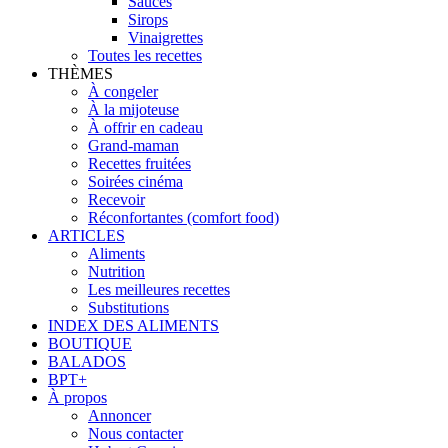
Sauces
Sirops
Vinaigrettes
Toutes les recettes
THÈMES
À congeler
À la mijoteuse
À offrir en cadeau
Grand-maman
Recettes fruitées
Soirées cinéma
Recevoir
Réconfortantes (comfort food)
ARTICLES
Aliments
Nutrition
Les meilleures recettes
Substitutions
INDEX DES ALIMENTS
BOUTIQUE
BALADOS
BPT+
À propos
Annoncer
Nous contacter