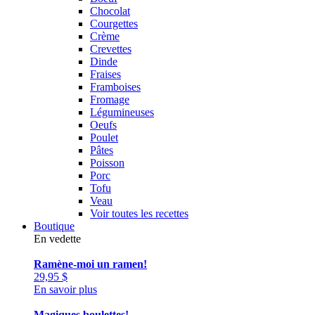
Chocolat
Courgettes
Crème
Crevettes
Dinde
Fraises
Framboises
Fromage
Légumineuses
Oeufs
Poulet
Pâtes
Poisson
Porc
Tofu
Veau
Voir toutes les recettes
Boutique
En vedette
Ramène-moi un ramen!
29,95
$
En savoir plus
Magiques boulettes!