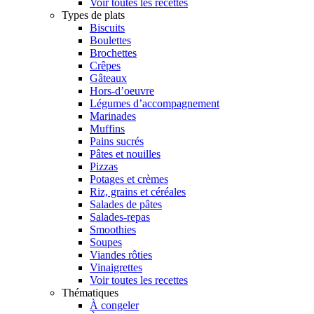
Voir toutes les recettes
Types de plats
Biscuits
Boulettes
Brochettes
Crêpes
Gâteaux
Hors-d’oeuvre
Légumes d’accompagnement
Marinades
Muffins
Pains sucrés
Pâtes et nouilles
Pizzas
Potages et crèmes
Riz, grains et céréales
Salades de pâtes
Salades-repas
Smoothies
Soupes
Viandes rôties
Vinaigrettes
Voir toutes les recettes
Thématiques
À congeler