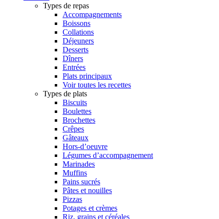
Types de repas
Accompagnements
Boissons
Collations
Déjeuners
Desserts
Dîners
Entrées
Plats principaux
Voir toutes les recettes
Types de plats
Biscuits
Boulettes
Brochettes
Crêpes
Gâteaux
Hors-d’oeuvre
Légumes d’accompagnement
Marinades
Muffins
Pains sucrés
Pâtes et nouilles
Pizzas
Potages et crèmes
Riz, grains et céréales