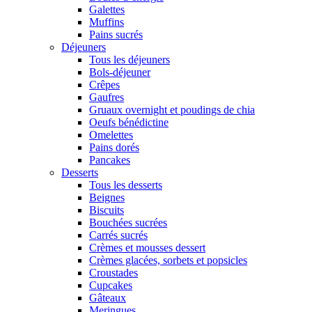
Galettes
Muffins
Pains sucrés
Déjeuners
Tous les déjeuners
Bols-déjeuner
Crêpes
Gaufres
Gruaux overnight et poudings de chia
Oeufs bénédictine
Omelettes
Pains dorés
Pancakes
Desserts
Tous les desserts
Beignes
Biscuits
Bouchées sucrées
Carrés sucrés
Crèmes et mousses dessert
Crèmes glacées, sorbets et popsicles
Croustades
Cupcakes
Gâteaux
Meringues