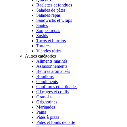
Raclettes et fondues
Salades de pâtes
Salades-repas
Sandwichs et wraps
Sautés
Soupes-repas
Sushis
Tacos et burritos
Tartares
Viandes rôties
Autres catégories
Aliments marinés
Assaisonnements
Beurres aromatisés
Bouillons
Condiments
Confitures et tartinades
Glaçages et coulis
Granolas
Grignotines
Marinades
Pains
Pâtes à pizza
Pâtes et fonds de tarte