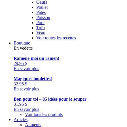
Oeufs
Poulet
Pâtes
Poisson
Porc
Tofu
Veau
Voir toutes les recettes
Boutique
En vedette
Ramène-moi un ramen!
29,95
$
En savoir plus
Magiques boulettes!
32,95
$
En savoir plus
Bon pour toi – 85 idées pour le souper
31,95
$
En savoir plus
Voir tous les produits
Articles
Aliments