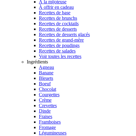
À la mijoteuse
À offrir en cadeau
Recettes de base
Recettes de brunchs
Recettes de cocktails
Recettes de desserts
Recettes de desserts glacés
Recettes de grand-mère
Recettes de poudings
Recettes de salades
Voir toutes les recettes
Ingrédients
Agneau
Banane
Bleuets
Boeuf
Chocolat
Courgettes
Crème
Crevettes
Dinde
Fraises
Framboises
Fromage
Légumineuses