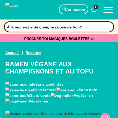
0
Connexion
PROCURE-TOI MAGIQUES BOULETTES!
Accueil
Recettes
RAMEN VÉGANE AUX
CHAMPIGNONS ET AU TOFU
Sans arachides
Sans lactose
Sans noix
Sans oeufs
Végétalien
Végétarien