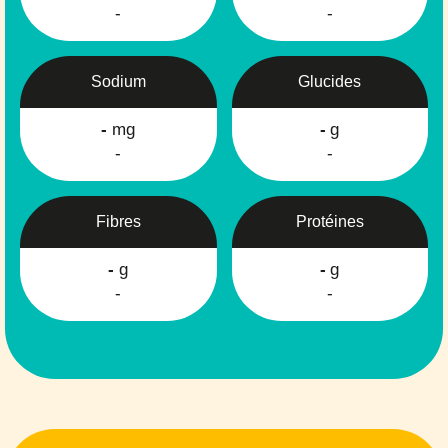
-
-
Sodium
Glucides
-
mg
-
g
-
-
Fibres
Protéines
-
g
-
g
-
-