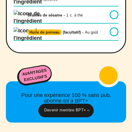
Graines de sésame
-
1
c. à thé
Huile de poireau
(facultatif)
-
Au goût
AVANTAGES
EXCLUSIFS
Pour une expérience 100 % sans pub,
abonne-toi à BPT+
Devenir membre BPT+