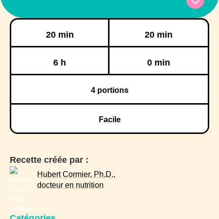
Préparation
Cuisson
20 min
20 min
Réfrigération
Congélation
6 h
0 min
4
portions
Facile
Recette créée par :
Hubert Cormier, Ph.D.,
docteur en nutrition
Catégories