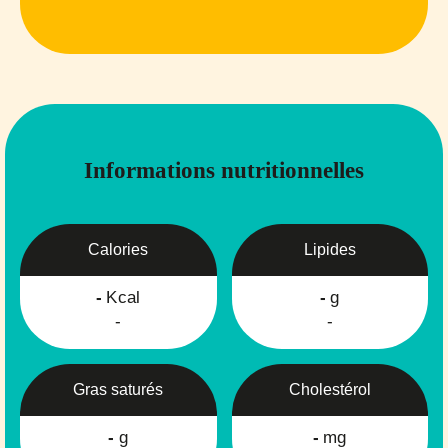
Informations nutritionnelles
Calories
Lipides
-
Kcal
-
g
-
-
Gras saturés
Cholestérol
-
g
-
mg