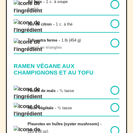
Ail frais
-
1
c. à soupe
haché
Jus de citron
-
1
c. à thé
Tofu extra ferme
-
1 lb (454 g)
coupé en triangles
RAMEN VÉGANE AUX
CHAMPIGNONS ET AU TOFU
Fécule de maïs
-
¼
tasse
Huile végétale
-
⅓
tasse
Pleurotes en huître (oyster mushroom)
-
225 g (8 oz)