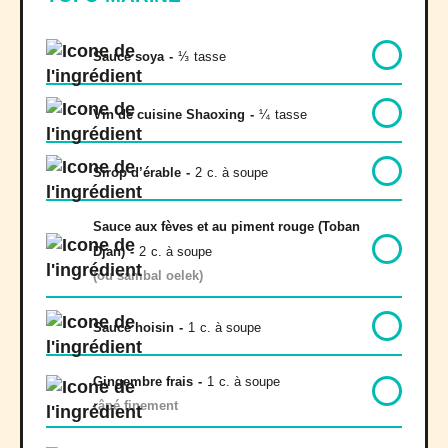
Sauce soya
-
⅓
tasse
Vin de cuisine Shaoxing
-
¼
tasse
Sirop d’érable
-
2
c. à soupe
Sauce aux fèves et au piment rouge (Toban
Djan)
-
2
c. à soupe
(ou sambal oelek)
Sauce hoisin
-
1
c. à soupe
Gingembre frais
-
1
c. à soupe
râpé finement