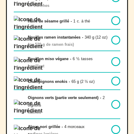
en tranches
Huile de sésame grillé
-
1
c. à thé
Nouilles ramen instantanées
-
340 g (12 oz)
(ou 520 g de ramen frais)
Bouillon miso végane
-
6
½
tasses
bouillant
Champignons enokis
-
65 g (2 ½ oz)
Oignons verts (partie verte seulement)
-
2
oignons
hachés
Algue nori grillée
-
4 morceaux
en fines lanières