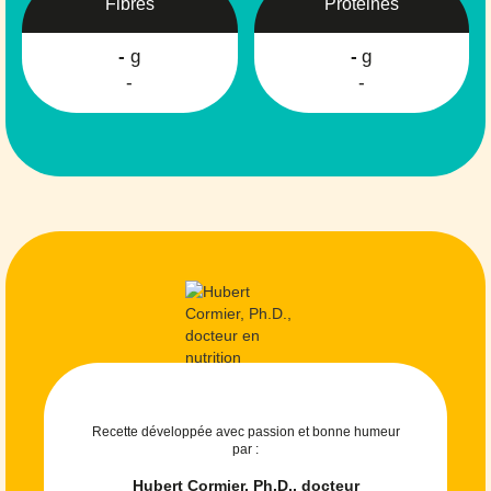
Fibres
Protéines
-
g
-
g
-
-
Recette développée avec passion et bonne humeur
par :
Hubert Cormier, Ph.D., docteur