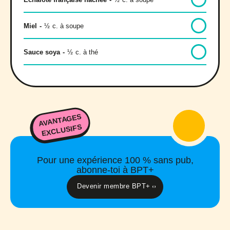
Miel
-
½
c. à soupe
Sauce soya
-
½
c. à thé
AVANTAGES
EXCLUSIFS
Pour une expérience 100 % sans pub,
abonne-toi à BPT+
Devenir membre BPT+