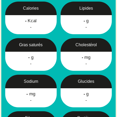
Calories
Lipides
-
Kcal
-
g
-
-
Gras saturés
Cholestérol
-
g
-
mg
-
-
Sodium
Glucides
-
mg
-
g
-
-