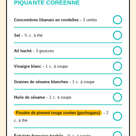
PIQUANTE CORÉENNE
Concombres libanais en rondelles
-
3
unités
Sel
-
½
c. à thé
Ail haché
-
3 gousses
Vinaigre blanc
-
1
c. à soupe
Graines de sésame blanches
-
1
c. à soupe
Huile de sésame
-
1
c. à soupe
Poudre de piment rouge coréen
(gochugaru)
-
2
c. à thé
Échalote française hachée
-
½
c. à soupe