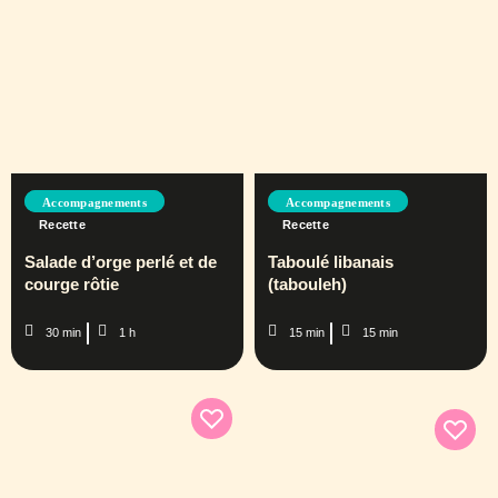
Accompagnements
Accompagnements
Recette
Recette
Salade d’orge perlé et de
Taboulé libanais
courge rôtie
(tabouleh)
30 min
1 h
15 min
15 min