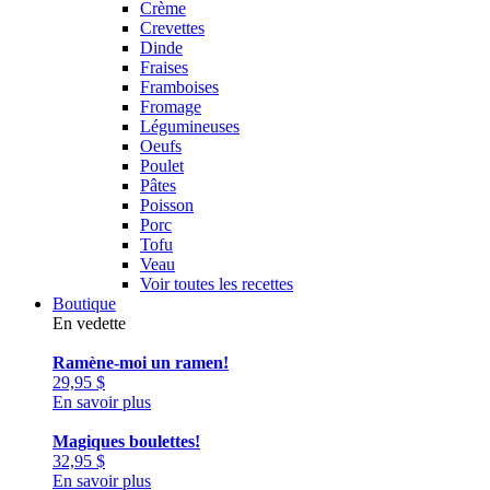
Crème
Crevettes
Dinde
Fraises
Framboises
Fromage
Légumineuses
Oeufs
Poulet
Pâtes
Poisson
Porc
Tofu
Veau
Voir toutes les recettes
Boutique
En vedette
Ramène-moi un ramen!
29,95
$
En savoir plus
Magiques boulettes!
32,95
$
En savoir plus