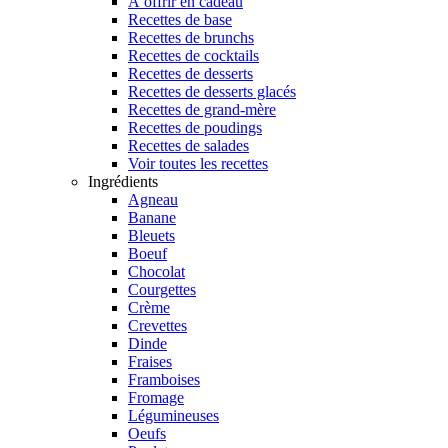
À offrir en cadeau
Recettes de base
Recettes de brunchs
Recettes de cocktails
Recettes de desserts
Recettes de desserts glacés
Recettes de grand-mère
Recettes de poudings
Recettes de salades
Voir toutes les recettes
Ingrédients
Agneau
Banane
Bleuets
Boeuf
Chocolat
Courgettes
Crème
Crevettes
Dinde
Fraises
Framboises
Fromage
Légumineuses
Oeufs