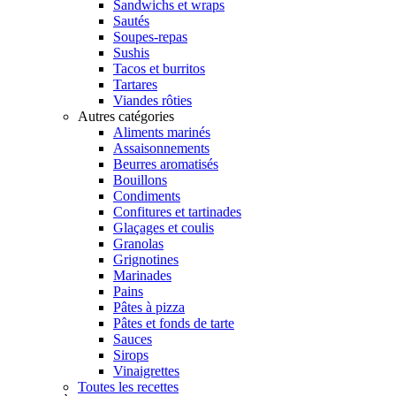
Sandwichs et wraps
Sautés
Soupes-repas
Sushis
Tacos et burritos
Tartares
Viandes rôties
Autres catégories
Aliments marinés
Assaisonnements
Beurres aromatisés
Bouillons
Condiments
Confitures et tartinades
Glaçages et coulis
Granolas
Grignotines
Marinades
Pains
Pâtes à pizza
Pâtes et fonds de tarte
Sauces
Sirops
Vinaigrettes
Toutes les recettes