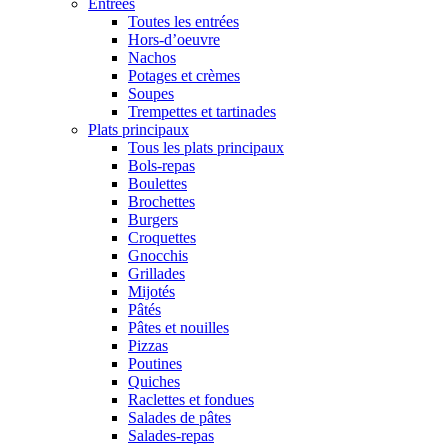
Entrées
Toutes les entrées
Hors-d’oeuvre
Nachos
Potages et crèmes
Soupes
Trempettes et tartinades
Plats principaux
Tous les plats principaux
Bols-repas
Boulettes
Brochettes
Burgers
Croquettes
Gnocchis
Grillades
Mijotés
Pâtés
Pâtes et nouilles
Pizzas
Poutines
Quiches
Raclettes et fondues
Salades de pâtes
Salades-repas