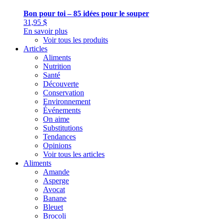
Bon pour toi – 85 idées pour le souper
31,95
$
En savoir plus
Voir tous les produits
Articles
Aliments
Nutrition
Santé
Découverte
Conservation
Environnement
Événements
On aime
Substitutions
Tendances
Opinions
Voir tous les articles
Aliments
Amande
Asperge
Avocat
Banane
Bleuet
Brocoli