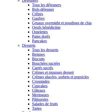
Déjeuners
Tous les déjeuners
Bols-déjeuner
Crêpes
Gaufres
Gruaux overnight et poudings de chia
Oeufs bénédictine
Omelettes
Pains dorés
Pancakes
Desserts
Tous les desserts
Beignes
Biscuits
Bouchées sucrées
Carrés sucrés
Crèmes et mousses dessert
Crèmes glacées, sorbets et popsicles
Croustades
Cupcakes
Gâteaux
Meringues
Pâtisseries
Salades de fruits
Tartes