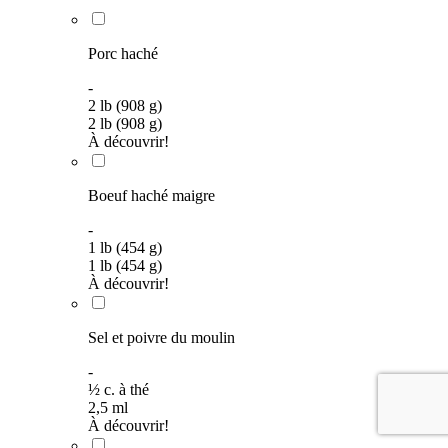
Porc haché
-
2 lb (908 g)
2 lb (908 g)
À découvrir!
Boeuf haché maigre
-
1 lb (454 g)
1 lb (454 g)
À découvrir!
Sel et poivre du moulin
-
½
c. à thé
2,5
ml
À découvrir!