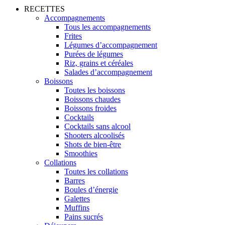
RECETTES
Accompagnements
Tous les accompagnements
Frites
Légumes d’accompagnement
Purées de légumes
Riz, grains et céréales
Salades d’accompagnement
Boissons
Toutes les boissons
Boissons chaudes
Boissons froides
Cocktails
Cocktails sans alcool
Shooters alcoolisés
Shots de bien-être
Smoothies
Collations
Toutes les collations
Barres
Boules d’énergie
Galettes
Muffins
Pains sucrés