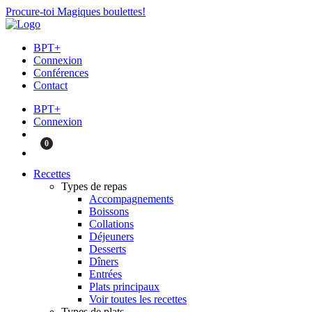
Procure-toi Magiques boulettes!
BPT+
Connexion
Conférences
Contact
BPT+
Connexion
0
Recettes
Types de repas
Accompagnements
Boissons
Collations
Déjeuners
Desserts
Dîners
Entrées
Plats principaux
Voir toutes les recettes
Types de plats