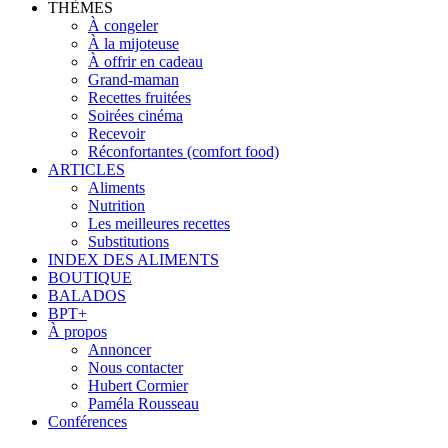
THÈMES
À congeler
À la mijoteuse
À offrir en cadeau
Grand-maman
Recettes fruitées
Soirées cinéma
Recevoir
Réconfortantes (comfort food)
ARTICLES
Aliments
Nutrition
Les meilleures recettes
Substitutions
INDEX DES ALIMENTS
BOUTIQUE
BALADOS
BPT+
À propos
Annoncer
Nous contacter
Hubert Cormier
Paméla Rousseau
Conférences