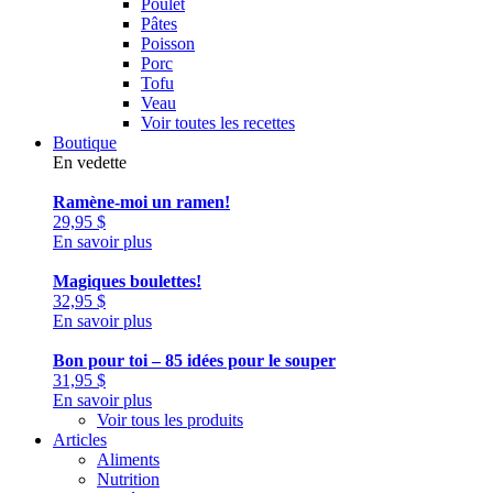
Poulet
Pâtes
Poisson
Porc
Tofu
Veau
Voir toutes les recettes
Boutique
En vedette
Ramène-moi un ramen!
29,95
$
En savoir plus
Magiques boulettes!
32,95
$
En savoir plus
Bon pour toi – 85 idées pour le souper
31,95
$
En savoir plus
Voir tous les produits
Articles
Aliments
Nutrition