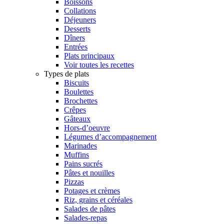
Boissons
Collations
Déjeuners
Desserts
Dîners
Entrées
Plats principaux
Voir toutes les recettes
Types de plats
Biscuits
Boulettes
Brochettes
Crêpes
Gâteaux
Hors-d’oeuvre
Légumes d’accompagnement
Marinades
Muffins
Pains sucrés
Pâtes et nouilles
Pizzas
Potages et crèmes
Riz, grains et céréales
Salades de pâtes
Salades-repas