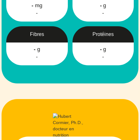
-
mg
-
g
-
-
Fibres
Protéines
-
g
-
g
-
-