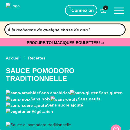
0
Connexion
PROCURE-TOI MAGIQUES BOULETTES!
Accueil
Recettes
SAUCE POMODORO
TRADITIONNELLE
Sans arachides
Sans gluten
Sans noix
Sans oeufs
Sans sucre ajouté
Végétarien