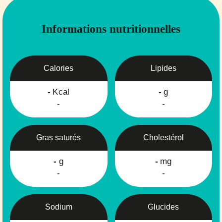
Informations nutritionnelles
Calories
Lipides
-
Kcal
-
g
-
-
Gras saturés
Cholestérol
-
g
-
mg
-
-
Sodium
Glucides