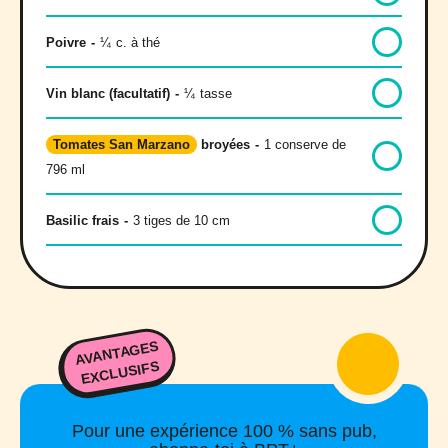
Poivre
-
¼
c. à thé
Vin blanc (facultatif)
-
¼
tasse
Tomates San Marzano
broyées
-
1 conserve de
796 ml
Basilic frais
-
3 tiges de 10 cm
AVANTAGES
EXCLUSIFS
Pour une expérience 100 % sans pub,