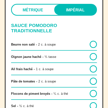
MÉTRIQUE
IMPÉRIAL
SAUCE POMODORO
TRADITIONNELLE
Beurre non salé
-
2
c. à soupe
Oignon jaune haché
-
⅓
tasse
Ail frais haché
-
1
c. à soupe
Pâte de tomates
-
2
c. à soupe
Flocons de piment broyés
-
¼
c. à thé
Sel
-
½
c. à thé