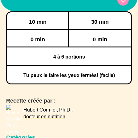
Préparation
Cuisson
10 min
30 min
Réfrigération
Congélation
0 min
0 min
4
à 6 portions
Tu peux le faire les yeux fermés! (facile)
Recette créée par :
Hubert Cormier, Ph.D.,
docteur en nutrition
Catégories