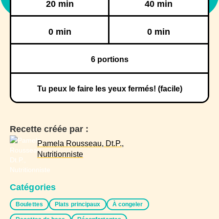
20 min
40 min
Réfrigération
Congélation
0 min
0 min
6
portions
Tu peux le faire les yeux fermés! (facile)
Recette créée par :
Pamela Rousseau, Dt.P.,
Nutritionniste
Catégories
Boulettes
Plats principaux
À congeler