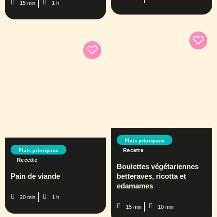
15 min
1 h
Plats principaux
Plats principaux
Recette
Recette
Boulettes végétariennes
Pain de viande
betteraves, ricotta et
edamames
20 min
1 h
15 min
10 min