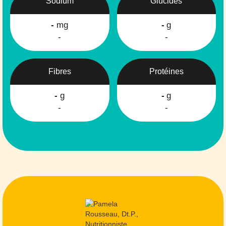
Sodium
Glucides
-
mg
-
g
-
-
Fibres
Protéines
-
g
-
g
-
-