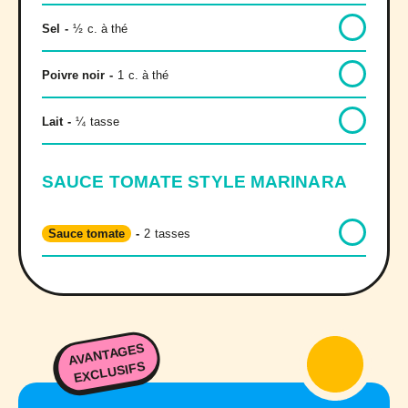
Sel
-
½
c. à thé
Poivre noir
-
1
c. à thé
Lait
-
¼
tasse
SAUCE TOMATE STYLE MARINARA
Sauce tomate
-
2
tasses
AVANTAGES
EXCLUSIFS