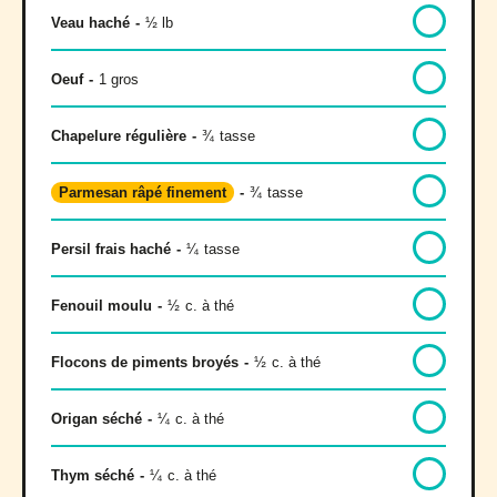
Veau haché
-
½ lb
Oeuf
-
1 gros
Chapelure régulière
-
¾
tasse
Parmesan râpé finement
-
¾
tasse
Persil frais haché
-
¼
tasse
Fenouil moulu
-
½
c. à thé
Flocons de piments broyés
-
½
c. à thé
Origan séché
-
¼
c. à thé
Thym séché
-
¼
c. à thé