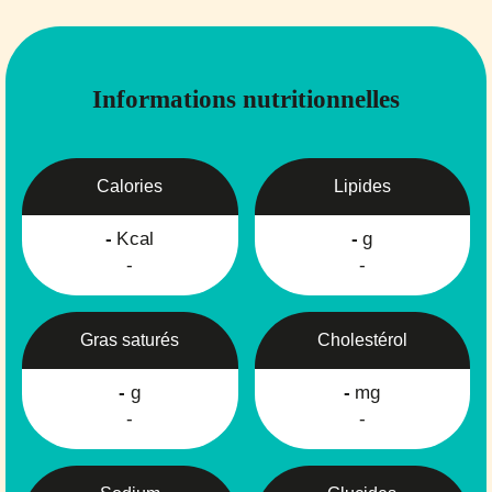
Informations nutritionnelles
Calories
Lipides
-
Kcal
-
g
-
-
Gras saturés
Cholestérol
-
g
-
mg
-
-