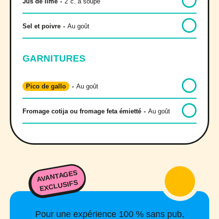
Jus de lime
-
2
c. à soupe
Sel et poivre
-
Au goût
GARNITURES
Pico de gallo
-
Au goût
Fromage cotija ou fromage feta émietté
-
Au goût
AVANTAGES
EXCLUSIFS
Pour une expérience 100 % sans pub,