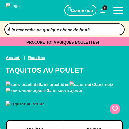
0
Connexion
PROCURE-TOI MAGIQUES BOULETTES!
Accueil
Recettes
TAQUITOS AU POULET
Sans arachides
Sans noix
Sans sucre ajouté
Préparation
Cuisson