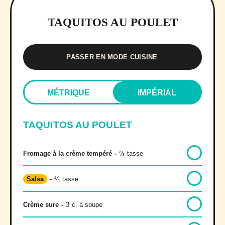
TAQUITOS AU POULET
PASSER EN MODE CUISINE
MÉTRIQUE
IMPÉRIAL
TAQUITOS AU POULET
Fromage à la crème tempéré
-
⅔
tasse
Salsa
-
¼
tasse
Crème sure
-
3
c. à soupe