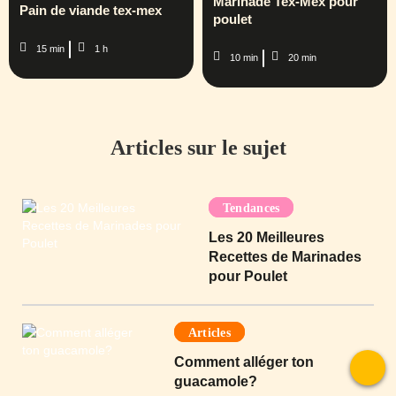
Marinade Tex-Mex pour
Pain de viande tex-mex
poulet
15 min
1 h
10 min
20 min
Articles sur le sujet
Tendances
Les 20 Meilleures
Recettes de Marinades
pour Poulet
Articles
Comment alléger ton
guacamole?
To