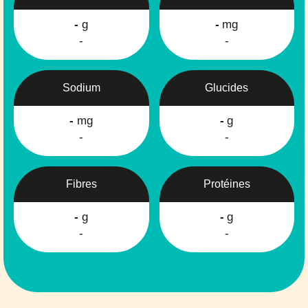
-
g
-
mg
-
-
Sodium
Glucides
-
mg
-
g
-
-
Fibres
Protéines
-
g
-
g
-
-