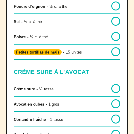
Poudre d’oignon
-
½
c. à thé
Sel
-
½
c. à thé
Poivre
-
¼
c. à thé
Petites tortillas de maïs
-
15
unités
CRÈME SURE À L'AVOCAT
Crème sure
-
½
tasse
Avocat en cubes
-
1 gros
Coriandre fraîche
-
1
tasse