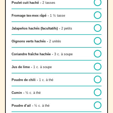
Poulet cuit haché
-
2
tasses
Fromage tex-mex râpé
-
1
½
tasse
Jalapeños hachés (facultatifs)
-
2 petits
Oignons verts hachés
-
2
unités
Coriandre fraîche hachée
-
3
c. à soupe
Jus de lime
-
1
c. à soupe
Poudre de chili
-
1
c. à thé
Cumin
-
½
c. à thé
Poudre d’ail
-
½
c. à thé