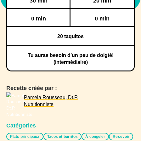
30 min
20 min
Réfrigération
Congélation
0 min
0 min
20
taquitos
Tu auras besoin d’un peu de doigté!
(intermédiaire)
Recette créée par :
Pamela Rousseau, Dt.P.,
Nutritionniste
Catégories
Plats principaux
Tacos et burritos
À congeler
Recevoir