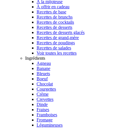
À la mijoteuse
À offrir en cadeau
Recettes de base
Recettes de brunchs
Recettes de cocktails
Recettes de desserts
Recettes de desserts glacés
Recettes de grand-mère
Recettes de poudings
Recettes de salades
Voir toutes les recettes
Ingrédients
Agneau
Banane
Bleuets
Boeuf
Chocolat
Courgettes
Crème
Crevettes
Dinde
Fraises
Framboises
Fromage
Légumineuses