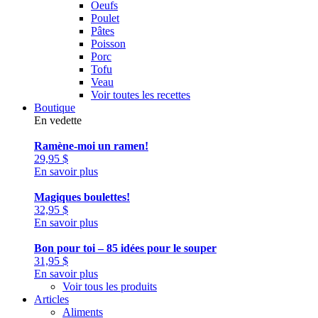
Oeufs
Poulet
Pâtes
Poisson
Porc
Tofu
Veau
Voir toutes les recettes
Boutique
En vedette
Ramène-moi un ramen!
29,95
$
En savoir plus
Magiques boulettes!
32,95
$
En savoir plus
Bon pour toi – 85 idées pour le souper
31,95
$
En savoir plus
Voir tous les produits
Articles
Aliments