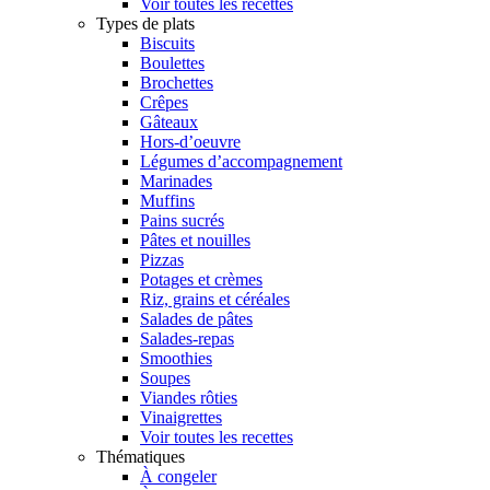
Voir toutes les recettes
Types de plats
Biscuits
Boulettes
Brochettes
Crêpes
Gâteaux
Hors-d’oeuvre
Légumes d’accompagnement
Marinades
Muffins
Pains sucrés
Pâtes et nouilles
Pizzas
Potages et crèmes
Riz, grains et céréales
Salades de pâtes
Salades-repas
Smoothies
Soupes
Viandes rôties
Vinaigrettes
Voir toutes les recettes
Thématiques
À congeler