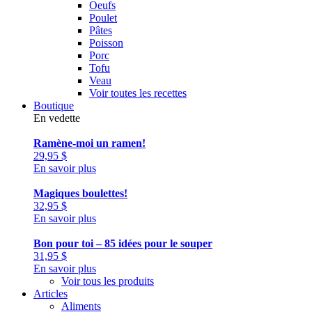
Oeufs
Poulet
Pâtes
Poisson
Porc
Tofu
Veau
Voir toutes les recettes
Boutique
En vedette
Ramène-moi un ramen!
29,95
$
En savoir plus
Magiques boulettes!
32,95
$
En savoir plus
Bon pour toi – 85 idées pour le souper
31,95
$
En savoir plus
Voir tous les produits
Articles
Aliments