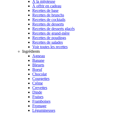
À la mijoteuse
À offrir en cadeau
Recettes de base
Recettes de brunchs
Recettes de cocktails
Recettes de desserts
Recettes de desserts glacés
Recettes de grand-mère
Recettes de poudings
Recettes de salades
Voir toutes les recettes
Ingrédients
Agneau
Banane
Bleuets
Boeuf
Chocolat
Courgettes
Crème
Crevettes
Dinde
Fraises
Framboises
Fromage
Légumineuses