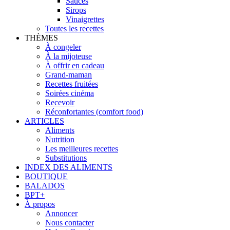
Sauces
Sirops
Vinaigrettes
Toutes les recettes
THÈMES
À congeler
À la mijoteuse
À offrir en cadeau
Grand-maman
Recettes fruitées
Soirées cinéma
Recevoir
Réconfortantes (comfort food)
ARTICLES
Aliments
Nutrition
Les meilleures recettes
Substitutions
INDEX DES ALIMENTS
BOUTIQUE
BALADOS
BPT+
À propos
Annoncer
Nous contacter