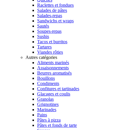
Raclettes et fondues
Salades de pâtes
Salades-repas
Sandwichs et wraps
Sautés
Soupes-repas
Sushis
Tacos et burritos
Tartares
Viandes rôties
Autres catégories
Aliments marinés
Assaisonnements
Beurres aromatisés
Bouillons
Condiments
Confitures et tartinades
Glaçages et coulis
Granolas
Grignotines
Marinades
Pains
Pâtes à pizza
Pâtes et fonds de tarte