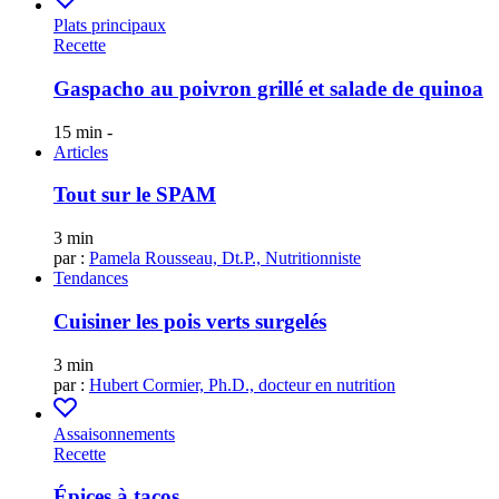
Plats principaux
Recette
Gaspacho au poivron grillé et salade de quinoa
15 min
-
Articles
Tout sur le SPAM
3 min
par :
Pamela Rousseau, Dt.P., Nutritionniste
Tendances
Cuisiner les pois verts surgelés
3 min
par :
Hubert Cormier, Ph.D., docteur en nutrition
Assaisonnements
Recette
Épices à tacos