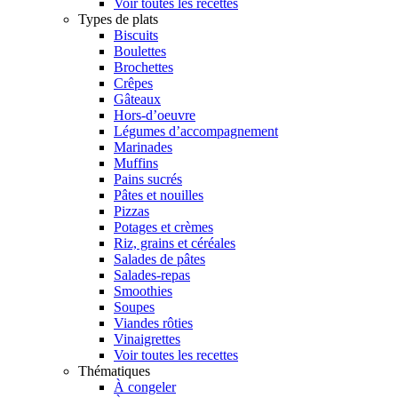
Voir toutes les recettes
Types de plats
Biscuits
Boulettes
Brochettes
Crêpes
Gâteaux
Hors-d’oeuvre
Légumes d’accompagnement
Marinades
Muffins
Pains sucrés
Pâtes et nouilles
Pizzas
Potages et crèmes
Riz, grains et céréales
Salades de pâtes
Salades-repas
Smoothies
Soupes
Viandes rôties
Vinaigrettes
Voir toutes les recettes
Thématiques
À congeler