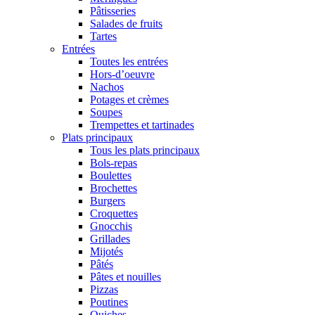
Pâtisseries
Salades de fruits
Tartes
Entrées
Toutes les entrées
Hors-d’oeuvre
Nachos
Potages et crèmes
Soupes
Trempettes et tartinades
Plats principaux
Tous les plats principaux
Bols-repas
Boulettes
Brochettes
Burgers
Croquettes
Gnocchis
Grillades
Mijotés
Pâtés
Pâtes et nouilles
Pizzas
Poutines
Quiches