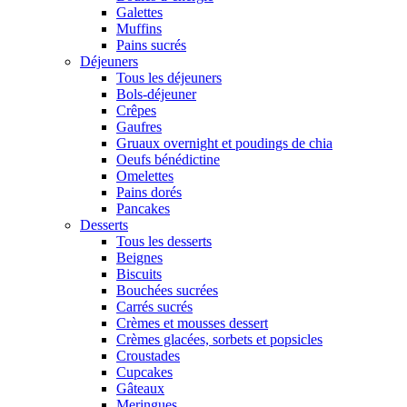
Galettes
Muffins
Pains sucrés
Déjeuners
Tous les déjeuners
Bols-déjeuner
Crêpes
Gaufres
Gruaux overnight et poudings de chia
Oeufs bénédictine
Omelettes
Pains dorés
Pancakes
Desserts
Tous les desserts
Beignes
Biscuits
Bouchées sucrées
Carrés sucrés
Crèmes et mousses dessert
Crèmes glacées, sorbets et popsicles
Croustades
Cupcakes
Gâteaux
Meringues