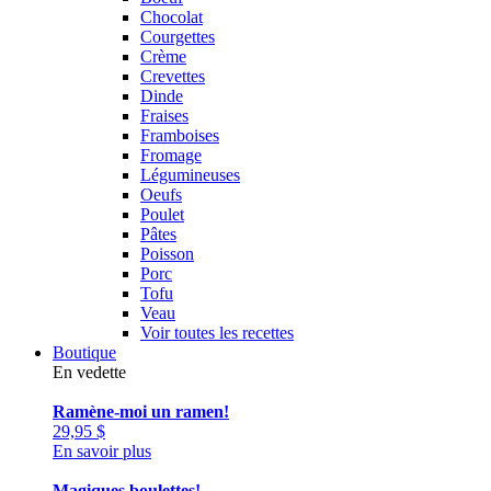
Chocolat
Courgettes
Crème
Crevettes
Dinde
Fraises
Framboises
Fromage
Légumineuses
Oeufs
Poulet
Pâtes
Poisson
Porc
Tofu
Veau
Voir toutes les recettes
Boutique
En vedette
Ramène-moi un ramen!
29,95
$
En savoir plus
Magiques boulettes!