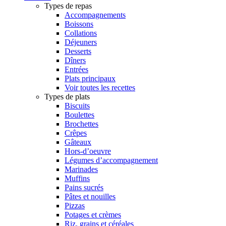
Types de repas
Accompagnements
Boissons
Collations
Déjeuners
Desserts
Dîners
Entrées
Plats principaux
Voir toutes les recettes
Types de plats
Biscuits
Boulettes
Brochettes
Crêpes
Gâteaux
Hors-d’oeuvre
Légumes d’accompagnement
Marinades
Muffins
Pains sucrés
Pâtes et nouilles
Pizzas
Potages et crèmes
Riz, grains et céréales