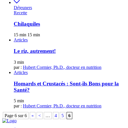
Déjeuners
Recette
Chilaquiles
15 min
15 min
Articles
Le riz, autrement!
3 min
par :
Hubert Cormier, Ph.D., docteur en nutrition
Articles
Homards et Crustacés : Sont-ils Bons pour la
Santé?
5 min
par :
Hubert Cormier, Ph.D., docteur en nutrition
Page 6 sur 6
«
<
…
4
5
6