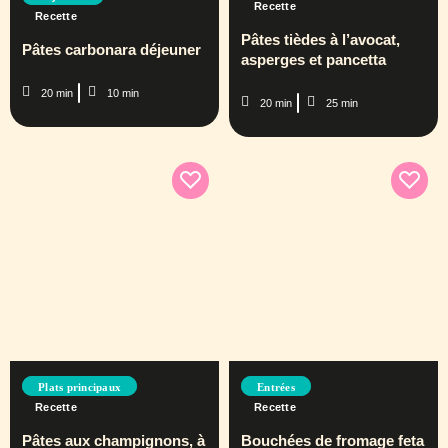
Recette
Recette
Pâtes tièdes à l’avocat,
Pâtes carbonara déjeuner
asperges et pancetta
20 min
10 min
20 min
25 min
Plats principaux
Entrées
Recette
Recette
Pâtes aux champignons, à
Bouchées de fromage feta