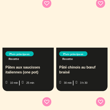
Plats principaux
Plats principaux
Recette
Recette
Pâtes aux saucisses
Pâté chinois au bœuf
italiennes (one pot)
braisé
10 min
25 min
30 min
3 h 30