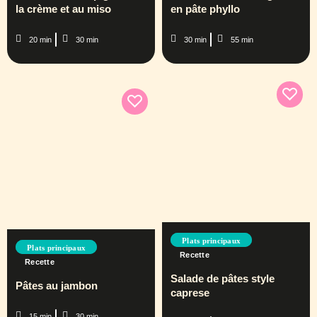
la crème et au miso
en pâte phyllo
20 min
30 min
30 min
55 min
Plats principaux
Plats principaux
Recette
Recette
Salade de pâtes style
Pâtes au jambon
caprese
15 min
30 min