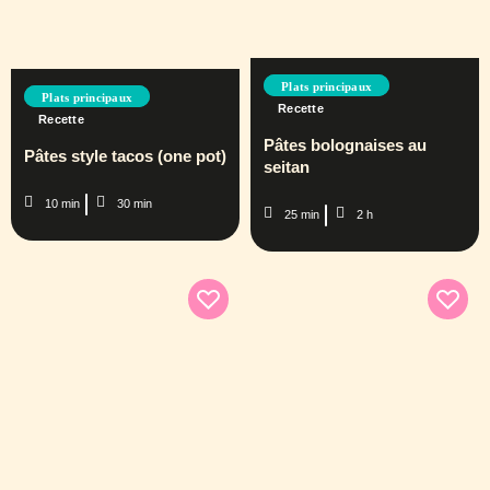
Plats principaux
Plats principaux
Recette
Recette
Pâtes bolognaises au
Pâtes style tacos (one pot)
seitan
10 min
30 min
25 min
2 h