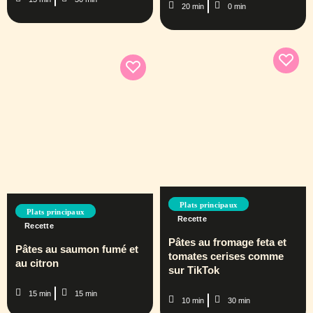
20 min
0 min
Plats principaux
Plats principaux
Recette
Recette
Pâtes au fromage feta et
Pâtes au saumon fumé et
tomates cerises comme
au citron
sur TikTok
15 min
15 min
10 min
30 min