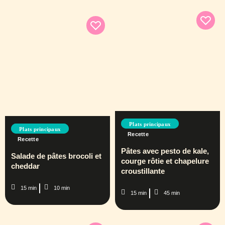
Plats principaux
Plats principaux
Recette
Recette
Pâtes avec pesto de kale,
Salade de pâtes brocoli et
courge rôtie et chapelure
cheddar
croustillante
15 min
10 min
15 min
45 min