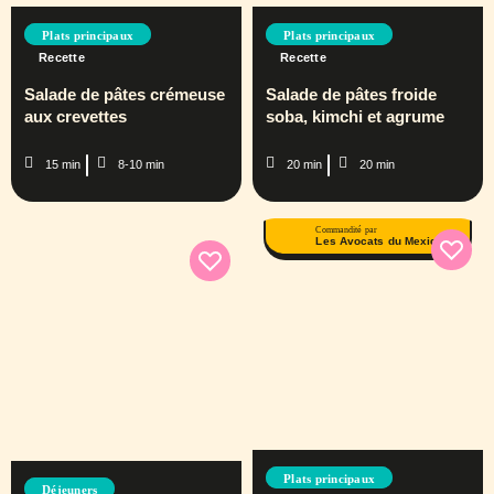
Plats principaux
Plats principaux
Recette
Recette
Salade de pâtes crémeuse
Salade de pâtes froide
aux crevettes
soba, kimchi et agrume
15 min
8-10 min
20 min
20 min
Commandité par
Les Avocats du Mexique
Plats principaux
Déjeuners