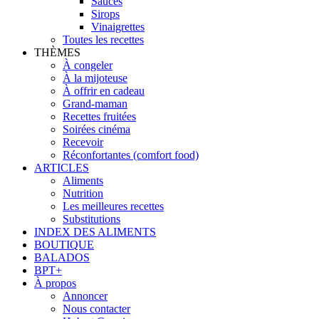
Sauces
Sirops
Vinaigrettes
Toutes les recettes
THÈMES
À congeler
À la mijoteuse
À offrir en cadeau
Grand-maman
Recettes fruitées
Soirées cinéma
Recevoir
Réconfortantes (comfort food)
ARTICLES
Aliments
Nutrition
Les meilleures recettes
Substitutions
INDEX DES ALIMENTS
BOUTIQUE
BALADOS
BPT+
À propos
Annoncer
Nous contacter