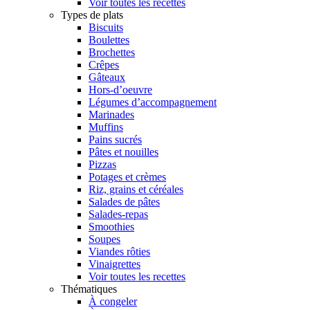
Voir toutes les recettes
Types de plats
Biscuits
Boulettes
Brochettes
Crêpes
Gâteaux
Hors-d’oeuvre
Légumes d’accompagnement
Marinades
Muffins
Pains sucrés
Pâtes et nouilles
Pizzas
Potages et crèmes
Riz, grains et céréales
Salades de pâtes
Salades-repas
Smoothies
Soupes
Viandes rôties
Vinaigrettes
Voir toutes les recettes
Thématiques
À congeler