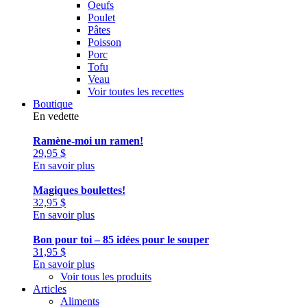
Oeufs
Poulet
Pâtes
Poisson
Porc
Tofu
Veau
Voir toutes les recettes
Boutique
En vedette
Ramène-moi un ramen!
29,95
$
En savoir plus
Magiques boulettes!
32,95
$
En savoir plus
Bon pour toi – 85 idées pour le souper
31,95
$
En savoir plus
Voir tous les produits
Articles
Aliments