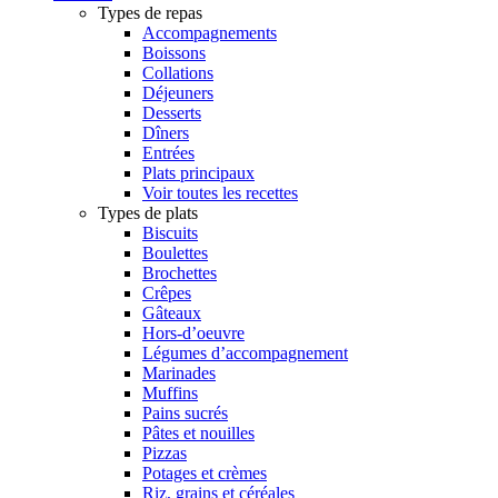
Types de repas
Accompagnements
Boissons
Collations
Déjeuners
Desserts
Dîners
Entrées
Plats principaux
Voir toutes les recettes
Types de plats
Biscuits
Boulettes
Brochettes
Crêpes
Gâteaux
Hors-d’oeuvre
Légumes d’accompagnement
Marinades
Muffins
Pains sucrés
Pâtes et nouilles
Pizzas
Potages et crèmes
Riz, grains et céréales