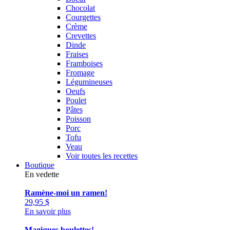
Chocolat
Courgettes
Crème
Crevettes
Dinde
Fraises
Framboises
Fromage
Légumineuses
Oeufs
Poulet
Pâtes
Poisson
Porc
Tofu
Veau
Voir toutes les recettes
Boutique
En vedette
Ramène-moi un ramen!
29,95
$
En savoir plus
Magiques boulettes!