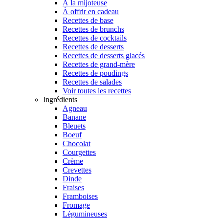
À la mijoteuse
À offrir en cadeau
Recettes de base
Recettes de brunchs
Recettes de cocktails
Recettes de desserts
Recettes de desserts glacés
Recettes de grand-mère
Recettes de poudings
Recettes de salades
Voir toutes les recettes
Ingrédients
Agneau
Banane
Bleuets
Boeuf
Chocolat
Courgettes
Crème
Crevettes
Dinde
Fraises
Framboises
Fromage
Légumineuses