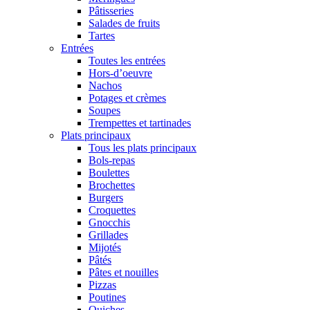
Pâtisseries
Salades de fruits
Tartes
Entrées
Toutes les entrées
Hors-d’oeuvre
Nachos
Potages et crèmes
Soupes
Trempettes et tartinades
Plats principaux
Tous les plats principaux
Bols-repas
Boulettes
Brochettes
Burgers
Croquettes
Gnocchis
Grillades
Mijotés
Pâtés
Pâtes et nouilles
Pizzas
Poutines
Quiches