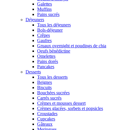
Galettes
Muffins
Pains sucrés
Déjeuners
Tous les déjeuners
Bols-déjeuner
Crêpes
Gaufres
Gruaux overnight et poudings de chia
Oeufs bénédictine
Omelettes
Pains dorés
Pancakes
Desserts
Tous les desserts
Beignes
Biscuits
Bouchées sucrées
Carrés sucrés
Crèmes et mousses dessert
Crèmes glacées, sorbets et popsicles
Croustades
Cupcakes
Gâteaux
Meringues