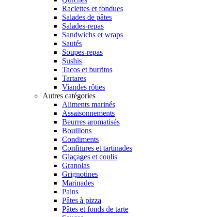
Raclettes et fondues
Salades de pâtes
Salades-repas
Sandwichs et wraps
Sautés
Soupes-repas
Sushis
Tacos et burritos
Tartares
Viandes rôties
Autres catégories
Aliments marinés
Assaisonnements
Beurres aromatisés
Bouillons
Condiments
Confitures et tartinades
Glaçages et coulis
Granolas
Grignotines
Marinades
Pains
Pâtes à pizza
Pâtes et fonds de tarte