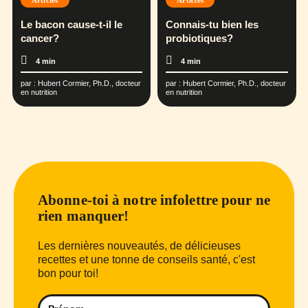
Articles
Articles
Le bacon cause-t-il le
Connais-tu bien les
cancer?
probiotiques?
4 min
4 min
par :
Hubert Cormier, Ph.D., docteur
par :
Hubert Cormier, Ph.D., docteur
en nutrition
en nutrition
Abonne-toi à notre infolettre pour ne
rien manquer!
Les dernières nouveautés, de délicieuses
recettes et une tonne de conseils santé, c'est
bon pour toi!