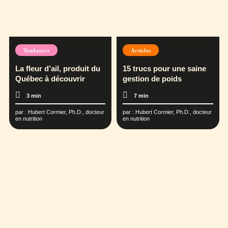
Tendances
Articles
La fleur d’ail, produit du
15 trucs pour une saine
Québec à découvrir
gestion de poids
3 min
7 min
par :
Hubert Cormier, Ph.D., docteur
par :
Hubert Cormier, Ph.D., docteur
en nutrition
en nutrition