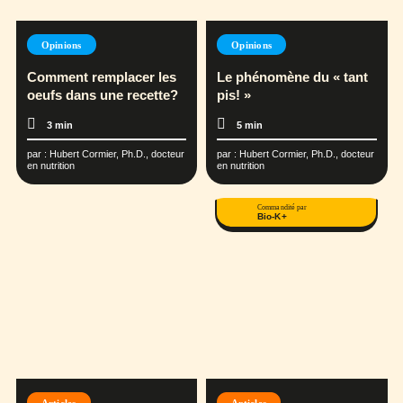
Opinions
Opinions
Comment remplacer les
Le phénomène du « tant
oeufs dans une recette?
pis! »
3 min
5 min
par :
Hubert Cormier, Ph.D., docteur
par :
Hubert Cormier, Ph.D., docteur
en nutrition
en nutrition
Commandité par
Bio-K+