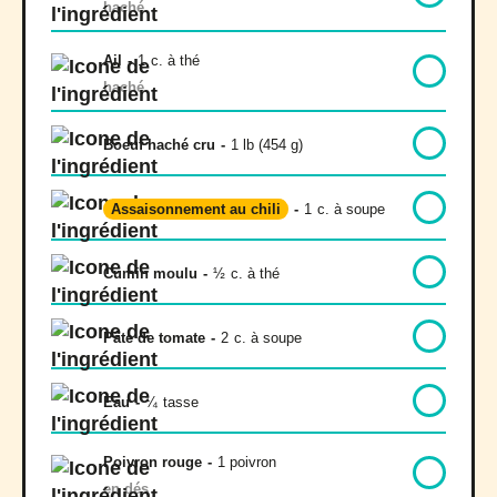
haché
Ail
-
1
c. à thé
haché
Boeuf haché cru
-
1 lb (454 g)
Assaisonnement au chili
-
1
c. à soupe
Cumin moulu
-
½
c. à thé
Pâte de tomate
-
2
c. à soupe
Eau
-
¼
tasse
Poivron rouge
-
1 poivron
en dés