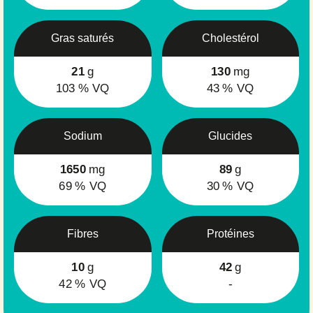
Gras saturés
Cholestérol
21
g
130
mg
103
% VQ
43
% VQ
Sodium
Glucides
1650
mg
89
g
69
% VQ
30
% VQ
Fibres
Protéines
10
g
42
g
42
% VQ
-