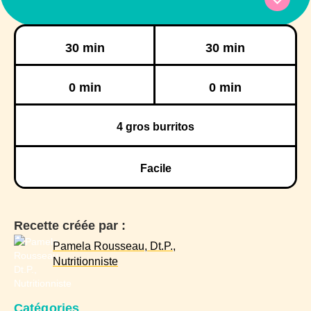
Préparation
Cuisson
30 min
30 min
Réfrigération
Congélation
0 min
0 min
4
gros burritos
Facile
Recette créée par :
Pamela Rousseau, Dt.P.,
Nutritionniste
Catégories