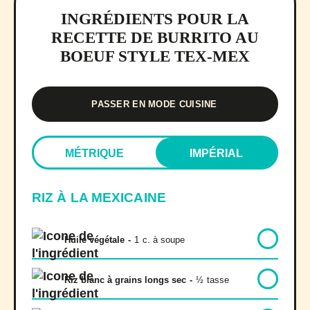
INGRÉDIENTS POUR LA
RECETTE DE BURRITO AU
BOEUF STYLE TEX-MEX
PASSER EN MODE CUISINE
MÉTRIQUE
IMPÉRIAL
RIZ À LA MEXICAINE
Huile végétale
-
1
c. à soupe
Riz blanc à grains longs sec
-
½
tasse