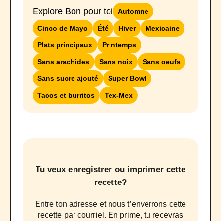
Explore Bon pour toi
Automne
Cinco de Mayo
Été
Hiver
Mexicaine
Plats principaux
Printemps
Sans arachides
Sans noix
Sans oeufs
Sans sucre ajouté
Super Bowl
Tacos et burritos
Tex-Mex
Tu veux enregistrer ou imprimer cette
recette?
Entre ton adresse et nous t’enverrons cette
recette par courriel. En prime, tu recevras