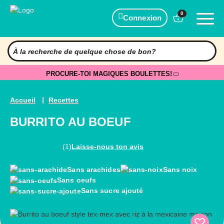
0
Connexion
PROCURE-TOI MAGIQUES BOULETTES!
Accueil
Recettes
BURRITO AU BOEUF
(1)
Laisse-nous ton avis
Sans arachides
Sans noix
Sans oeufs
Sans sucre ajouté