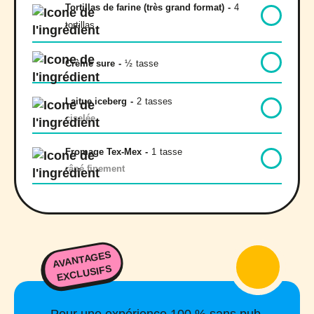
Tortillas de farine (très grand format)
-
4
tortillas
Crème sure
-
½
tasse
Laitue iceberg
-
2
tasses
ciselée
Fromage Tex-Mex
-
1
tasse
râpé finement
AVANTAGES
EXCLUSIFS