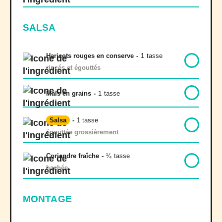
SALSA
Haricots rouges en conserve
-
1
tasse
rincés et égouttés
Maïs en grains
-
1
tasse
Salsa
-
1 tasse
égouttée grossièrement
Coriandre fraîche
-
¼
tasse
hachée
MONTAGE