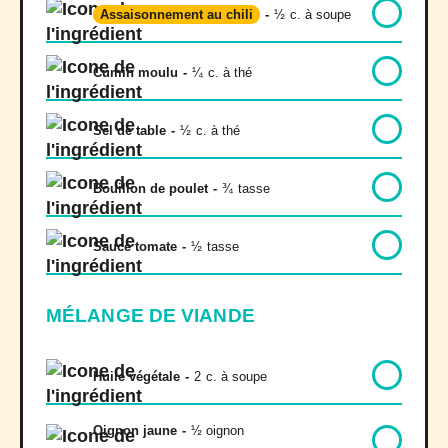
Assaisonnement au chili
-
½
c. à soupe
Cumin moulu
-
¼
c. à thé
Sel de table
-
½
c. à thé
Bouillon de poulet
-
¾
tasse
Sauce tomate
-
½
tasse
MÉLANGE DE VIANDE
Huile végétale
-
2
c. à soupe
Oignon jaune
-
½ oignon