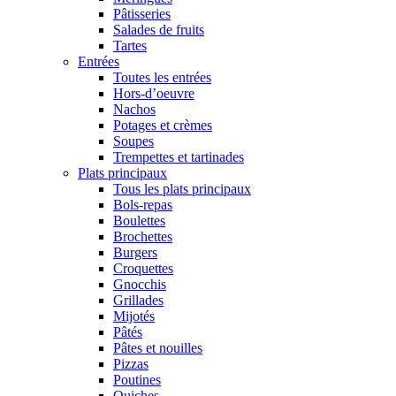
Pâtisseries
Salades de fruits
Tartes
Entrées
Toutes les entrées
Hors-d’oeuvre
Nachos
Potages et crèmes
Soupes
Trempettes et tartinades
Plats principaux
Tous les plats principaux
Bols-repas
Boulettes
Brochettes
Burgers
Croquettes
Gnocchis
Grillades
Mijotés
Pâtés
Pâtes et nouilles
Pizzas
Poutines
Quiches