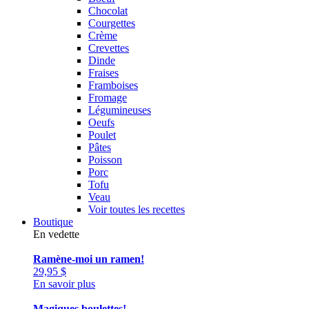
Chocolat
Courgettes
Crème
Crevettes
Dinde
Fraises
Framboises
Fromage
Légumineuses
Oeufs
Poulet
Pâtes
Poisson
Porc
Tofu
Veau
Voir toutes les recettes
Boutique
En vedette
Ramène-moi un ramen!
29,95
$
En savoir plus
Magiques boulettes!