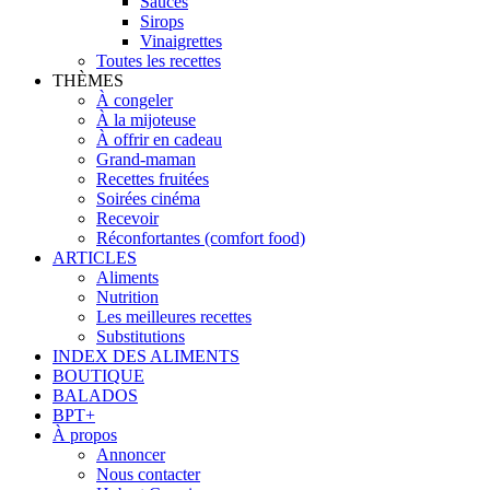
Sauces
Sirops
Vinaigrettes
Toutes les recettes
THÈMES
À congeler
À la mijoteuse
À offrir en cadeau
Grand-maman
Recettes fruitées
Soirées cinéma
Recevoir
Réconfortantes (comfort food)
ARTICLES
Aliments
Nutrition
Les meilleures recettes
Substitutions
INDEX DES ALIMENTS
BOUTIQUE
BALADOS
BPT+
À propos
Annoncer
Nous contacter