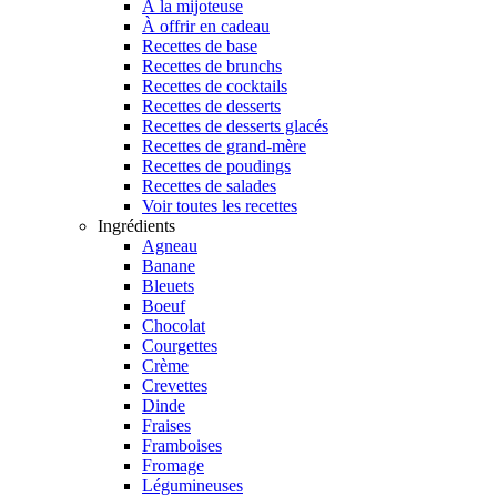
À la mijoteuse
À offrir en cadeau
Recettes de base
Recettes de brunchs
Recettes de cocktails
Recettes de desserts
Recettes de desserts glacés
Recettes de grand-mère
Recettes de poudings
Recettes de salades
Voir toutes les recettes
Ingrédients
Agneau
Banane
Bleuets
Boeuf
Chocolat
Courgettes
Crème
Crevettes
Dinde
Fraises
Framboises
Fromage
Légumineuses