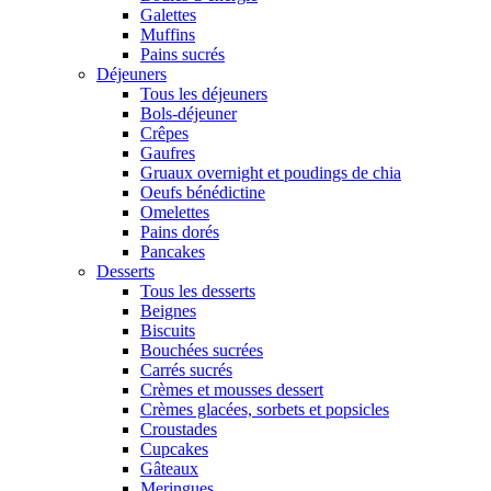
Galettes
Muffins
Pains sucrés
Déjeuners
Tous les déjeuners
Bols-déjeuner
Crêpes
Gaufres
Gruaux overnight et poudings de chia
Oeufs bénédictine
Omelettes
Pains dorés
Pancakes
Desserts
Tous les desserts
Beignes
Biscuits
Bouchées sucrées
Carrés sucrés
Crèmes et mousses dessert
Crèmes glacées, sorbets et popsicles
Croustades
Cupcakes
Gâteaux
Meringues