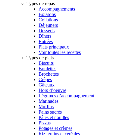
Types de repas
Accompagnements
Boissons
Collations
Déjeuners
Desserts
Dîners
Entrées
Plats principaux
Voir toutes les recettes
Types de plats
Biscuits
Boulettes
Brochettes
Crêpes
Gâteaux
Hors-d’oeuvre
Légumes d’accompagnement
Marinades
Muffins
Pains sucrés
Pâtes et nouilles
Pizzas
Potages et crèmes
Riz, grains et céréales