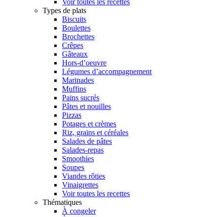
Voir toutes les recettes
Types de plats
Biscuits
Boulettes
Brochettes
Crêpes
Gâteaux
Hors-d’oeuvre
Légumes d’accompagnement
Marinades
Muffins
Pains sucrés
Pâtes et nouilles
Pizzas
Potages et crèmes
Riz, grains et céréales
Salades de pâtes
Salades-repas
Smoothies
Soupes
Viandes rôties
Vinaigrettes
Voir toutes les recettes
Thématiques
À congeler