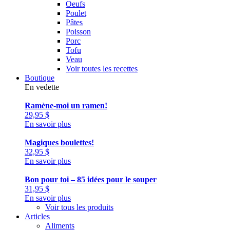
Oeufs
Poulet
Pâtes
Poisson
Porc
Tofu
Veau
Voir toutes les recettes
Boutique
En vedette
Ramène-moi un ramen!
29,95
$
En savoir plus
Magiques boulettes!
32,95
$
En savoir plus
Bon pour toi – 85 idées pour le souper
31,95
$
En savoir plus
Voir tous les produits
Articles
Aliments