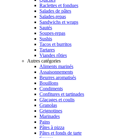
Raclettes et fondues
Salades de pâtes
Salades-repas
Sandwichs et wraps
Sautés
Soupes-repas
Sushis
Tacos et burritos
Tartares
Viandes rôties
Autres catégories
Aliments marinés
Assaisonnements
Beurres aromatisés
Bouillons
Condiments
Confitures et tartinades
Glaçages et coulis
Granolas
Grignotines
Marinades
Pains
Pâtes à pizza
Pâtes et fonds de tarte