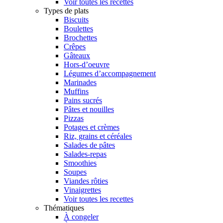
Voir toutes les recettes
Types de plats
Biscuits
Boulettes
Brochettes
Crêpes
Gâteaux
Hors-d’oeuvre
Légumes d’accompagnement
Marinades
Muffins
Pains sucrés
Pâtes et nouilles
Pizzas
Potages et crèmes
Riz, grains et céréales
Salades de pâtes
Salades-repas
Smoothies
Soupes
Viandes rôties
Vinaigrettes
Voir toutes les recettes
Thématiques
À congeler