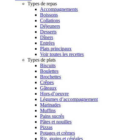
Types de repas
Accompagnements
Boissons
Collations
Déjeuners
Desserts
Dîners
Entrées
Plats principaux
Voir toutes les recettes
Types de plats
Biscuits
Boulettes
Brochettes
Crêpes
Gâteaux
Hors-d’oeuvre
Légumes d’accompagnement
Marinades
Muffins
Pains sucrés
Pâtes et nouilles
Pizzas
Potages et crèmes
Riz, grains et céréales