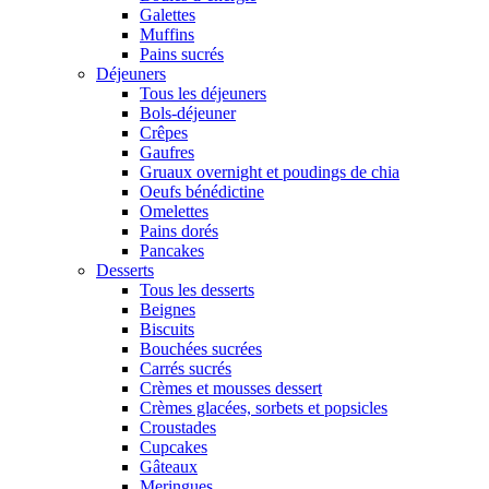
Galettes
Muffins
Pains sucrés
Déjeuners
Tous les déjeuners
Bols-déjeuner
Crêpes
Gaufres
Gruaux overnight et poudings de chia
Oeufs bénédictine
Omelettes
Pains dorés
Pancakes
Desserts
Tous les desserts
Beignes
Biscuits
Bouchées sucrées
Carrés sucrés
Crèmes et mousses dessert
Crèmes glacées, sorbets et popsicles
Croustades
Cupcakes
Gâteaux
Meringues