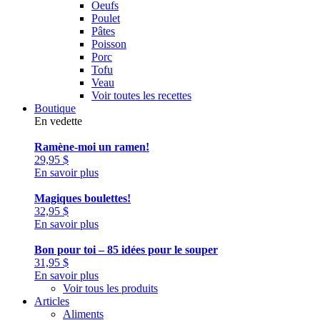
Oeufs
Poulet
Pâtes
Poisson
Porc
Tofu
Veau
Voir toutes les recettes
Boutique
En vedette
Ramène-moi un ramen!
29,95
$
En savoir plus
Magiques boulettes!
32,95
$
En savoir plus
Bon pour toi – 85 idées pour le souper
31,95
$
En savoir plus
Voir tous les produits
Articles
Aliments