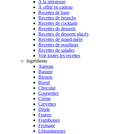
À la mijoteuse
À offrir en cadeau
Recettes de base
Recettes de brunchs
Recettes de cocktails
Recettes de desserts
Recettes de desserts glacés
Recettes de grand-mère
Recettes de poudings
Recettes de salades
Voir toutes les recettes
Ingrédients
Agneau
Banane
Bleuets
Boeuf
Chocolat
Courgettes
Crème
Crevettes
Dinde
Fraises
Framboises
Fromage
Légumineuses