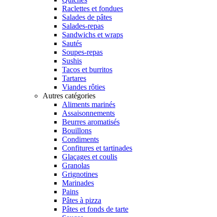
Raclettes et fondues
Salades de pâtes
Salades-repas
Sandwichs et wraps
Sautés
Soupes-repas
Sushis
Tacos et burritos
Tartares
Viandes rôties
Autres catégories
Aliments marinés
Assaisonnements
Beurres aromatisés
Bouillons
Condiments
Confitures et tartinades
Glaçages et coulis
Granolas
Grignotines
Marinades
Pains
Pâtes à pizza
Pâtes et fonds de tarte