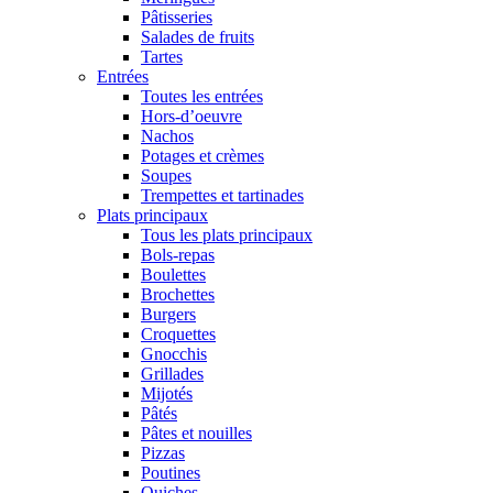
Pâtisseries
Salades de fruits
Tartes
Entrées
Toutes les entrées
Hors-d’oeuvre
Nachos
Potages et crèmes
Soupes
Trempettes et tartinades
Plats principaux
Tous les plats principaux
Bols-repas
Boulettes
Brochettes
Burgers
Croquettes
Gnocchis
Grillades
Mijotés
Pâtés
Pâtes et nouilles
Pizzas
Poutines
Quiches