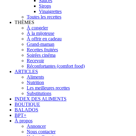
Sauces
Sirops
Vinaigrettes
Toutes les recettes
THÈMES
À congeler
À la mijoteuse
À offrir en cadeau
Grand-maman
Recettes fruitées
Soirées cinéma
Recevoir
Réconfortantes (comfort food)
ARTICLES
Aliments
Nutrition
Les meilleures recettes
Substitutions
INDEX DES ALIMENTS
BOUTIQUE
BALADOS
BPT+
À propos
Annoncer
Nous contacter