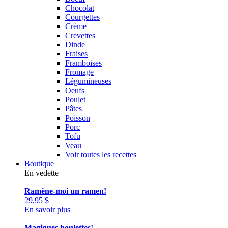
Chocolat
Courgettes
Crème
Crevettes
Dinde
Fraises
Framboises
Fromage
Légumineuses
Oeufs
Poulet
Pâtes
Poisson
Porc
Tofu
Veau
Voir toutes les recettes
Boutique
En vedette
Ramène-moi un ramen!
29,95
$
En savoir plus
Magiques boulettes!